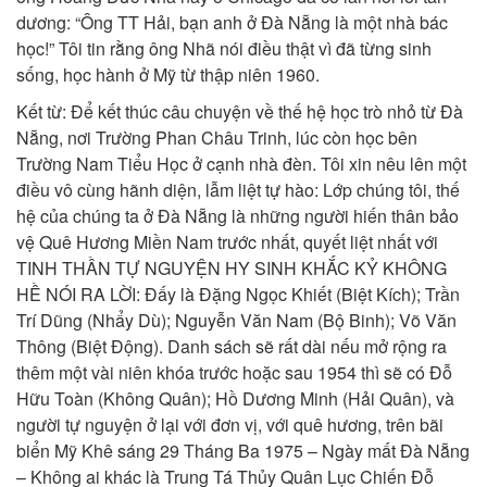
dương: “Ông TT Hải, bạn anh ở Đà Nẵng là một nhà bác
học!” Tôi tin rằng ông Nhã nói điều thật vì đã từng sinh
sống, học hành ở Mỹ từ thập niên 1960.
Kết từ: Để kết thúc câu chuyện về thế hệ học trò nhỏ từ Đà
Nẵng, nơi Trường Phan Châu Trinh, lúc còn học bên
Trường Nam Tiểu Học ở cạnh nhà đèn. Tôi xin nêu lên một
điều vô cùng hãnh diện, lẫm liệt tự hào: Lớp chúng tôi, thế
hệ của chúng ta ở Đà Nẵng là những người hiến thân bảo
vệ Quê Hương Miền Nam trước nhất, quyết liệt nhất với
TINH THẦN TỰ NGUYỆN HY SINH KHẮC KỶ KHÔNG
HỀ NÓI RA LỜI: Đấy là Đặng Ngọc Khiết (Biệt Kích); Trần
Trí Dũng (Nhẩy Dù); Nguyễn Văn Nam (Bộ Binh); Võ Văn
Thông (Biệt Động). Danh sách sẽ rất dài nếu mở rộng ra
thêm một vài niên khóa trước hoặc sau 1954 thì sẽ có Đỗ
Hữu Toàn (Không Quân); Hồ Dương Minh (Hải Quân), và
người tự nguyện ở lại với đơn vị, với quê hương, trên bãi
biển Mỹ Khê sáng 29 Tháng Ba 1975 – Ngày mất Đà Nẵng
– Không ai khác là Trung Tá Thủy Quân Lục Chiến Đỗ