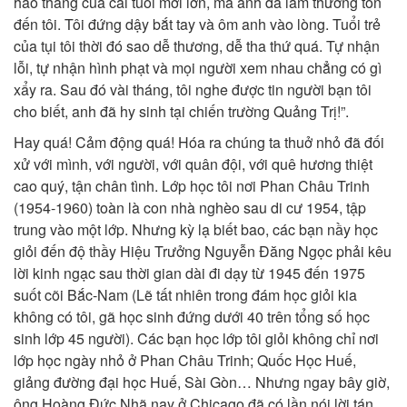
háo thắng của cái tuổi mới lớn, mà anh đã làm thương tổn
đến tôi. Tôi đứng dậy bắt tay và ôm anh vào lòng. Tuổi trẻ
của tụi tôi thời đó sao dễ thương, dễ tha thứ quá. Tự nhận
lỗi, tự nhận hình phạt và mọi người xem nhau chẳng có gì
xẩy ra. Sau đó vài tháng, tôi nghe được tin người bạn tôi
cho biết, anh đã hy sinh tại chiến trường Quảng Trị!”.
Hay quá! Cảm động quá! Hóa ra chúng ta thuở nhỏ đã đối
xử với mình, với người, với quân đội, với quê hương thiệt
cao quý, tận chân tình. Lớp học tôi nơi Phan Châu Trinh
(1954-1960) toàn là con nhà nghèo sau di cư 1954, tập
trung vào một lớp. Nhưng kỳ lạ biết bao, các bạn nầy học
giỏi đến độ thầy Hiệu Trưởng Nguyễn Đăng Ngọc phải kêu
lời kinh ngạc sau thời gian dài đi dạy từ 1945 đến 1975
suốt cõi Bắc-Nam (Lẽ tất nhiên trong đám học giỏi kia
không có tôi, gã học sinh đứng dưới 40 trên tổng số học
sinh lớp 45 người). Các bạn học lớp tôi giỏi không chỉ nơi
lớp học ngày nhỏ ở Phan Châu Trinh; Quốc Học Huế,
giảng đường đại học Huế, Sài Gòn… Nhưng ngay bây giờ,
ông Hoàng Đức Nhã nay ở Chicago đã có lần nói lời tán