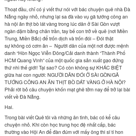
Thoạt đầu, chỉ có ý viết thư nói với bác chuyện quê nhà Đà
Nẵng ngày nhỏ, nhưng lại sa đà vào vụ gã tướng công an
hà nội ăn thịt bò lát vàng trong lúc dân ở Sài Gòn vượt
ngàn dặm bằng chân trần, tay bế con trở về quê (nơi Miền
Trung, Miền Bắc) để trốn dịch và trốn đói – Đói thật
sự không có cơm ăn – Người dân của một nơi được mệnh
danh “Hòn Ngọc Viễn Đông/Cải danh thành “Thành Phố
HCM Quang Vinh” của một quốc gia sản xuất gạo đứng
thứ nhì thế giới! Tại sao? Có còn không sự KHÁC BIỆT
giữa hai con người: NGƯỜI DÂN ĐÓI Ở SÀI GÒN/GÃ
TƯỚNG CÔNG AN ĂN THỊT BÒ DÁT VÀNG Ở HÀ NỘI?
Phải rời bỏ câu chuyện khốn mạt ghê tởm nay để trở lại bài
viết về Đà Nẵng.
Hai.
Trong bài viết Quê tôi và những ân tình, bác có kể câu
chuyện nhỏ. Khi còn học trung học đệ nhất cấp, bác
thường vào Hội An để đàn đúm với mấy ông thi sĩ tí hon