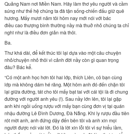
Quảng Nam nơi Miền Nam. Hãy làm thơ yêu người và cầm
súng như thế hệ chúng ta đã tận sống-chiến đấu giữ quê
hương. Mấy mươi năm tôi hôm nay mới nói với bác
điều cao thượng bình thường nầy mà thuở nhỏ chúng ta chỉ
nghĩ như là điều đơn giản mà thôi.
Ba.
Thư khá dài, để kết thúc tôi lại dựa vào một câu chuyện
nhỏ/chuyện nhỏ thôi vì cảnh đời nầy còn gì quan trọng
đâu? Bác kể.
“Có một anh học hơn tôi hai lớp, thích Liên, cô bạn cùng
lớp mà không dám hé răng. Một hôm anh đó đến chặn tôi
lại giữa đường, tát cho tôi mấy bạt tai với cái tội là đi chung
đường với người anh yêu (!). Sau nầy lớn lên, tôi lại gặp
anh khi ngồi uống rượu với mấy bạn cùng đơn vị tại quán
nhậu đường Lê Đình Dương, Đà Nẵng. Khi ly rượu đầu tiên
rót mời anh, anh đứng dậy đến bên tôi và anh xin mọi
người được nói vài lời. Đó là lời xin lỗi tôi vì sự hiểu lầm,