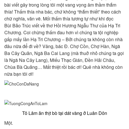
bài viết gây trong lòng tôi một vang vọng âm thầm thắm
thía! Thấm thía nha bác, chứ không “thắm thiết” theo cách
chữ nghĩa, văn vẽ. Mối thấm thía tương tự như khi đọc
Bùi Bảo Trúc viết về thơ Hồi Hương Ngẫu Thư của Hạ Tri
Chương. Coi chừng thấm đau hơn vì chúng ta tội nghiệp
gấp mấy lần Hạ Tri Chương – Bởi chúng ta không còn nhà
đâu nữa để đi về? Vâng, bác Đ. Chợ Cồn, Chợ Hàn, Ngã
Ba Cây Quăn, Ngã Ba Cai Lang (mà thuở nhỏ chúng ta gọi
là Ngã Na Cây Lang), Miếu Thạc Gián, Đền Hải Châu,
Chùa Bà Quảng… Mất thiệt rồi bác ơi! Quê nhà không còn
nữa bạn tôi ơi!
Tô Lâm ăn thịt bò tại dát vàng ở Luân Dôn
Một.