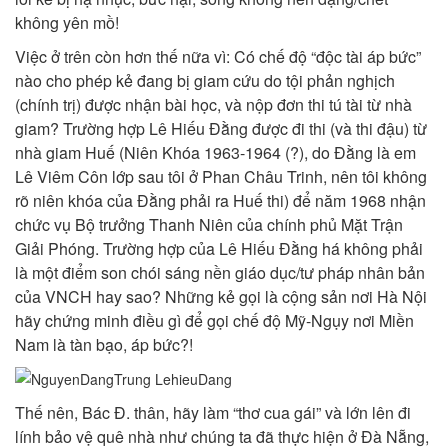
không yên mồ!
Việc ở trên còn hơn thế nữa vì: Có chế độ “độc tài áp bức”
nào cho phép kẻ đang bị giam cứu do tội phản nghịch
(chính trị) được nhận bài học, và nộp đơn thi tú tài từ nhà
giam? Trường hợp Lê Hiếu Đằng được đi thi (và thi đậu) từ
nhà giam Huế (Niên Khóa 1963-1964 (?), do Đằng là em
Lê Viêm Côn lớp sau tôi ở Phan Châu Trinh, nên tôi không
rõ niên khóa của Đằng phải ra Huế thi) để năm 1968 nhận
chức vụ Bộ trưởng Thanh Niên của chính phủ Mặt Trận
Giải Phóng. Trường hợp của Lê Hiếu Đằng há không phải
là một điểm son chói sáng nền giáo dục/tư pháp nhân bản
của VNCH hay sao? Những kẻ gọi là cộng sản nơi Hà Nội
hãy chứng minh điều gì để gọi chế độ Mỹ-Ngụy nơi Miền
Nam là tàn bạo, áp bức?!
Thế nên, Bác Đ. thân, hãy làm “thơ cua gái” và lớn lên đi
lính bảo vệ quê nhà như chúng ta đã thực hiện ở Đà Nẵng,