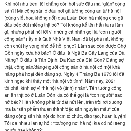
Khi nói như trên, tôi chẳng còn hơi sức đâu mà “giận” cộng
sản?! Mà cộng sản ở đâu nơi gã tướng công an từ hà nội
(cũng viết hoa không nổi) qua Luân Đôn há miệng cho gã
đầu bếp đút miếng thịt bò? Tôi không kể tên hắn ta ra làm
gì, nhưng phải nói tới vì những cá nhân gọi là “con người
cộng sản” nầy mà Quê Nhà Việt Nam đã bị phá nát không
còn chút hy vọng nhỏ để hồi phục? Làm sao còn được Chợ
Cồn ngày xưa hở bác? Ở đâu là Ngã Ba Cây Lang của Đà
Nẵng? Ở đâu là Tân Định, Đa Kao của Sài Gòn? Đáng sợ
thật, cộng sản/đảng/người cộng sản ở hà nội có một khả
năng phá hoại đến đáng sợ. Ngày 4 Tháng Ba 1973 tôi đã
kinh ngạc khi thấy một “hà nội vô tính”. Năm nay, 2021
tôi phải kinh sợ vì “hà nội vô (tính) nhân”. Tên tướng công
an ăn thịt bò ở Luân Đôn kia có thể gọi là “con người” sao
hở bác? Hắn không phải từ đất nứt lên, trên trời rơi xuống
mà là “sản phẩm thuần thành/đặc sản nguyên mẫu” của
đảng cộng sản hà nội do hcm tổ chức, đào tạo, huấn luyện!
Tôi đã nhiều lần tự hỏi: “tbt/trọng nơi hà nội kia có nói tiếng
người hay không?”