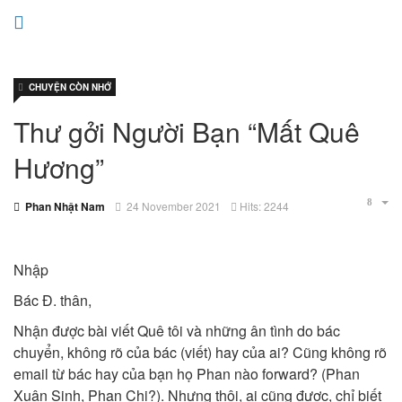
CHUYỆN CÒN NHỚ
Thư gởi Người Bạn “Mất Quê
Hương”
Phan Nhật Nam
24 November 2021
Hits: 2244
Nhập
Bác Đ. thân,
Nhận được bài viết Quê tôi và những ân tình do bác
chuyển, không rõ của bác (viết) hay của ai? Cũng không rõ
email từ bác hay của bạn họ Phan nào forward? (Phan
Xuân Sinh, Phan Chi?). Nhưng thôi, ai cũng được, chỉ biết