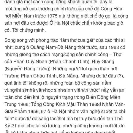
đánh giá một cách công bằng khách quan thì đấy là
một ứng xử cao thượng chính trực của chế độ Cộng Hòa
nơi Miền Nam trước 1975 mà không một chế độ gọi là cộng
sản nơi đâu có được! Ở Hà Nội chắc chắn không bao giờ
có. Tôi chứng minh.
Song song với phong trào “làm thơ cua gái” của các “thi sĩ
nhí”, cũng ở Quảng Nam-Đà Nẵng thời trước, sau 1963 có
những giòng thơ cách mạng/cộng sản chính cống – Thơ
của Phan Duy Nhân (Phan Chánh Dinh); Huy Giang
(Nguyễn Đăng Trừng). Những người tôi quen thân nơi
Trường Phan Châu Trinh, Đà Nẵng. Nhưng do từ đâu (?),
quả tình tôi không rõ, những “cán bộ cộng sản nằm
vùng/thi sĩ/nhà văn/học sinh/sinh viên/trí thức” nầy vẫn an
toàn cho đến khi lộ nguyên trạng trong Biến Động Miền
Trung 1966; Tổng Công Kích Mậu Thân 1968! Nhân Văn-
Giai Phẩm 1956, 57 ở Hà Nội nhóm văn nghệ sĩ xét ra chỉ
“xin” được tự do sáng tác thôi mà bị truy bức đến tận Thế
Kỷ 21 mới cho lại sổ lương, nhưng cũng không một lời xin
lỗi kẻ bị hạ nhục, bức hại, sống không nên dạng/chết