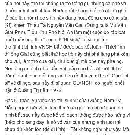
của nơi nầy, thơ thì chẳng ra trò trống gì, nhưng cà phê và
thuốc lá hút hơi nhiều! Nhưng rồi không biết có ai thù ghét
tố cáo là nhóm học sinh nầy đang hoạt động cho cộng sản
(?!), khiến Thiếu Tá Nguyễn Văn Giai (Đúng ra là Vũ Văn
Giai-Pnn), Tiểu Khu Phó Nội An làm một cuộc bố ráp bắt
nhốt mấy ông thi sĩ con nít! “Bi kịch/Thi sĩ nhí làm
thơ (tình) bị lính VNCH bắt” được bác kết luận: “Thiệt tình
thì ông Giai cũng biết thứ học trò nầy chỉ phá làng phá xóm
cho vui, làm thơ cua gái, chứ biết gì mà phe nầy phe nọ.
Nên ông ra lệnh nhốt đầu vài tuần cho bỏ cái thói “thi sĩ
dỏm”, đánh cho mỗi ông vài hèo rồi thả về đi học”. Các “thi
sĩ” về đi học, sau nầy đi sĩ quan QLVNCH, có người chết
trận ở Quảng Trị năm 1972.
Bác Đ. thân, vụ việc các “thi sĩ nhí” của Quảng Nam-Đà
Nẵng ngày xưa vì tội làm thơ “cua gái” mà bị cơ quan an
ninh bắt sau nầy được kể với cách không được hào hứng vì
(bác) cho rằng đấy là trò vớ vẩn của những anh tuổi trẻ
chưa đủ khôn lớn (để đi lính) – Tôi không nghĩ như vậy. Mà