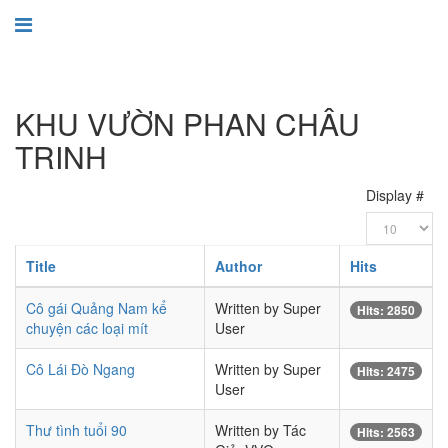
KHU VƯỜN PHAN CHÂU
TRINH
Display #
Title
Author
Hits
Cô gái Quảng Nam kể
Written by Super
Hits: 2850
chuyện các loại mít
User
Cô Lái Đò Ngang
Written by Super
Hits: 2475
User
Thư tình tuổi 90
Written by Tác
Hits: 2563