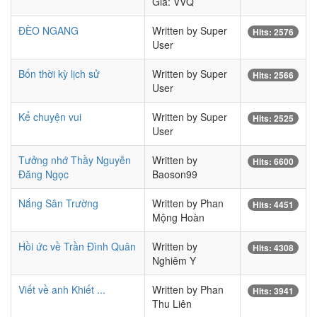
Giả: VVQ
ĐÈO NGANG
Written by Super
Hits: 2576
User
Bốn thời kỳ lịch sử
Written by Super
Hits: 2566
User
Kể chuyện vui
Written by Super
Hits: 2525
User
Tưởng nhớ Thầy Nguyễn
Written by
Hits: 6600
Đăng Ngọc
Baoson99
Nắng Sân Trường
Written by Phan
Hits: 4451
Mộng Hoàn
Hồi ức về Trần Đình Quân
Written by
Hits: 4308
Nghiêm Y
Viết về anh Khiết ...
Written by Phan
Hits: 3941
Thu Liên