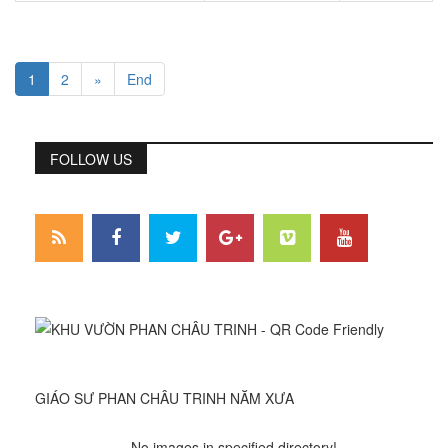
1
2
»
End
FOLLOW US
GIÁO SƯ PHAN CHÂU TRINH NĂM XƯA
No images in specified directory!