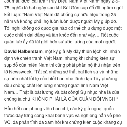
Journal, dưới cái tựa “Truy Điệu Nam Việt Nam” ngày 2-5-
75, nghĩa là hai ngày sau khi Sài Gòn sụp đổ đã ngậm ngùi
kết luận: “Nam Việt Nam đã chống cự hữu hiệu trong 25
năm và không phải họ luôn luôn được người Mỹ giúp đỡ.
Tôi nghĩ không có quốc gia nào có thể chịu đựng được một
cuộc chiến dai dẳng và tàn khốc đến như vậy… Rốt cuộc
quân lực ấy đã tài giỏi hơn sự ước lượng của mọi người.
David Halberstam
, một ký giả Mỹ đầy thiên lệch khi nhận
định về chiến tranh Việt Nam, nhưng khi chứng kiến sự
sụp đổ của miền Nam thì cũng phải phẫn nộ thú nhận trên
tờ Newsweek, “Tất cả những sự thất bại lịch sử và những
sự hèn nhát tồi tệ của biết bao nhà lãnh đạo Tây phương
đều chồng chất lên lưng những người lính Nam Việt
Nam… Thật là bất lương và bất công! Sự nhục nhã là của
chúng ta chứ KHÔNG PHẢI LÀ CỦA QUÂN ĐỘI VNCH!”
Hầu hết các phóng viên báo chí, các ký giả ngoại quốc
trước đây từng công khai bênh vực và nghiêng hẳn về phe
VC, đã phản tỉnh đã xám hối khi chứng kiến cuộc kháng cự