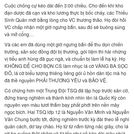
Cuộc chống cự kéo dài đến 3:00 chiều. Cho đến khi kho
đạn dược đã cạn và kho lương thực bị bốc cháy, các Thiếu
Sinh Quân mới bằng lòng cho VC thương thảo. Họ đòi hỏi
VC chấp nhận một giờ ngưng bắn, sau đó sẽ buông súng
và mở cổng…
Và các em đã dùng một giờ ngưng bắn để thu dọn chiến
trường, săn sóc đồng đội bị thương, gói liệm thi hài những
vị tiểu anh hùng đã gục ngã, và chuẩn bị làm lễ hạ kỳ. Họ
KHÔNG ĐỂ CHO BỌN CS làm nhục lá cờ VÀNG BA SỌC
ĐỎ, lá cờ biểu tượng thiêng liêng gói ủ hồn dân tộc mà họ
đã thề nguyền PHẢI THƯƠNG YÊU và BẢO VỆ.
Có chừng hơn một Trung Đội TSQ đã tập họp trước sân cờ,
đứng trang nghiêm và thành kính nhìn lên lá Quốc Kỳ còn
nguyên vẹn màu tươi thắm bay phất phới trên nền mây
ngọc bích. Hai TSQ lớp 12 là Nguyễn Văn Minh và Nguyễn
Văn Chung bước tới, đứng nghiêm trước kỳ đài theo lễ nghi
quân cách, dơ tay chào. Họ từ từ nắm từng nấc giây, cho lá
cờ hạ xuống thật chậm và từ tốn như cố kéo dài giây phút