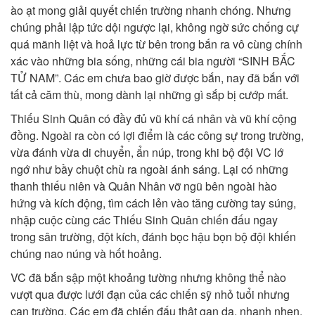
ào ạt mong giải quyết chiến trường nhanh chóng. Nhưng
chúng phải lập tức dội ngược lại, không ngờ sức chống cự
quá mãnh liệt và hoả lực từ bên trong bắn ra vô cùng chính
xác vào những bia sống, những cái bia người “SINH BẮC
TỬ NAM”. Các em chưa bao giờ được bắn, nay đã bắn với
tất cả căm thù, mong dành lại những gì sắp bị cướp mất.
Thiếu Sinh Quân có đầy đủ vũ khí cá nhân và vũ khí cộng
đồng. Ngoài ra còn có lợi điểm là các công sự trong trường,
vừa đánh vừa di chuyển, ẩn núp, trong khi bộ đội VC lớ
ngớ như bầy chuột chù ra ngoài ánh sáng. Lại có những
thanh thiếu niên và Quân Nhân vỡ ngũ bên ngoài hào
hứng và kích động, tìm cách lẻn vào tăng cường tay súng,
nhập cuộc cùng các Thiếu Sinh Quân chiến đấu ngay
trong sân trường, đột kích, đánh bọc hậu bọn bộ đội khiến
chúng nao núng và hốt hoảng.
VC đã bắn sập một khoảng tường nhưng không thể nào
vượt qua được lưới đạn của các chiến sỹ nhỏ tuổi nhưng
can trường. Các em đã chiến đấu thật gan dạ, nhanh nhẹn,