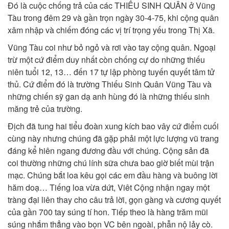
Đó là cuộc chống trả của các THIẾU SINH QUÂN ở Vũng
Tàu trong đêm 29 và gần trọn ngày 30-4-75, khi cộng quân
xâm nhập và chiếm đóng các vị trí trọng yếu trong Thị Xã.
Vũng Tàu coi như bỏ ngỏ và rơi vào tay cộng quân. Ngoại
trừ một cứ điểm duy nhất còn chống cự do những thiếu
niên tuổi 12, 13… đến 17 tự lập phòng tuyến quyết tâm tử
thủ. Cứ điểm đó là trường Thiếu Sinh Quân Vũng Tàu và
những chiến sỹ gan dạ anh hùng đó là những thiếu sinh
măng trẻ của trường.
Địch đã tung hai tiểu đoàn xung kích bao vây cứ điểm cuối
cùng này nhưng chúng đã gặp phải một lực lượng vũ trang
đáng kể hiên ngang đương đầu với chúng. Cộng sản đã
coi thường những chú lính sữa chưa bao giờ biết mùi trận
mạc. Chúng bắt loa kêu gọi các em đầu hàng và buông lời
hăm doạ… Tiếng loa vừa dứt, Viêt Cộng nhận ngay một
tràng đại liên thay cho câu trả lời, gọn gàng và cương quyết
của gần 700 tay súng tí hon. Tiếp theo là hàng trăm mũi
súng nhắm thẳng vào bọn VC bên ngoài, phẫn nộ lảy cò.