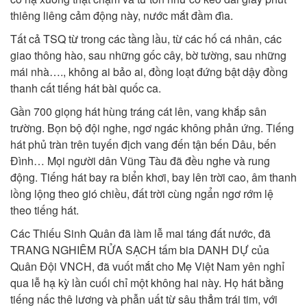
thiêng liêng cảm động này, nước mắt đầm đìa.
Tất cả TSQ từ trong các tầng lầu, từ các hố cá nhân, các
giao thông hào, sau những gốc cây, bờ tường, sau những
mái nhà…., không ai bảo ai, đồng loạt đứng bật dậy đồng
thanh cất tiếng hát bài quốc ca.
Gần 700 giọng hát hùng tráng cát lên, vang khắp sân
trường. Bọn bộ đội nghe, ngơ ngác không phản ứng. Tiếng
hát phủ tràn trên tuyến địch vang đến tận bến Dâu, bến
Đình… Mọi người dân Vũng Tàu đã đều nghe và rung
động. Tiếng hát bay ra biển khơi, bay lên trời cao, âm thanh
lồng lộng theo gió chiều, đất trời cùng ngẩn ngơ rớm lệ
theo tiếng hát.
Các Thiếu Sinh Quân đã làm lễ mai táng đất nước, đã
TRANG NGHIÊM RỬA SẠCH tấm bia DANH DỰ của
Quân Đội VNCH, đã vuốt mắt cho Mẹ Việt Nam yên nghỉ
qua lễ hạ kỳ lần cuối chỉ một không hai này. Họ hát bằng
tiếng nấc thê lương và phẫn uất từ sâu thẳm trái tim, với