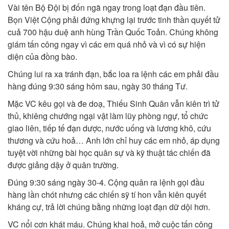
Vài tên Bộ Đội bị đốn ngã ngay trong loạt đạn đầu tiên.
Bọn Việt Cộng phải đứng khựng lại trước tinh thần quyết tử
cuả 700 hậu duệ anh hùng Trần Quốc Toản. Chúng không
giám tấn công ngay vì các em quá nhỏ và vì có sự hiện
diện của đồng bào.
Chúng lui ra xa tránh đạn, bắc loa ra lệnh các em phải đầu
hàng đúng 9:30 sáng hôm sau, ngày 30 tháng Tư.
Mặc VC kêu gọi và đe doạ, Thiếu Sinh Quân vẫn kiên trì tử
thủ, khiêng chướng ngại vật làm lũy phòng ngự, tổ chức
giao liên, tiếp tế đạn dược, nước uống và lương khô, cứu
thương và cứu hoả… Anh lớn chỉ huy các em nhỏ, áp dụng
tuyệt vời những bài học quân sự và kỹ thuật tác chiến đã
được giảng dậy ở quân trường.
Đúng 9:30 sáng ngày 30-4. Cộng quân ra lệnh gọi đầu
hàng lần chót nhưng các chiến sỹ tí hon vẫn kiên quyết
kháng cự, trả lời chúng bằng những loạt đạn dữ dội hơn.
VC nổi cơn khát máu. Chúng khai hoả, mở cuộc tấn công