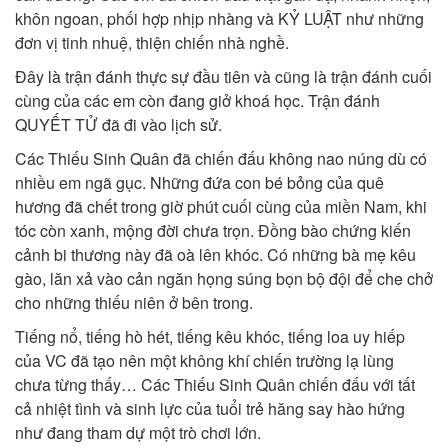
khôn ngoan, phối hợp nhịp nhàng và KỶ LUẬT như những
đơn vị tinh nhuệ, thiện chiến nhà nghề.
Đây là trận đánh thực sự đầu tiên và cũng là trận đánh cuối
cùng của các em còn đang giở khoá học. Trận đánh
QUYẾT TỬ đã đi vào lịch sử.
Các Thiếu Sinh Quân đã chiến đấu không nao núng dù có
nhiều em ngã gục. Những đứa con bé bỏng của quê
hương đã chết trong giờ phút cuối cùng của miền Nam, khi
tóc còn xanh, mộng đời chưa trọn. Đồng bào chứng kiến
cảnh bi thương này đã oà lên khóc. Có những bà mẹ kêu
gào, lăn xả vào cản ngăn họng súng bọn bộ đội để che chở
cho những thiếu niên ở bên trong.
Tiếng nổ, tiếng hò hét, tiếng kêu khóc, tiếng loa uy hiếp
của VC đã tạo nên một không khí chiến trường lạ lùng
chưa từng thấy… Các Thiếu Sinh Quân chiến đấu với tất
cả nhiệt tình và sinh lực của tuổi trẻ hăng say hào hứng
như đang tham dự một trò chơi lớn.