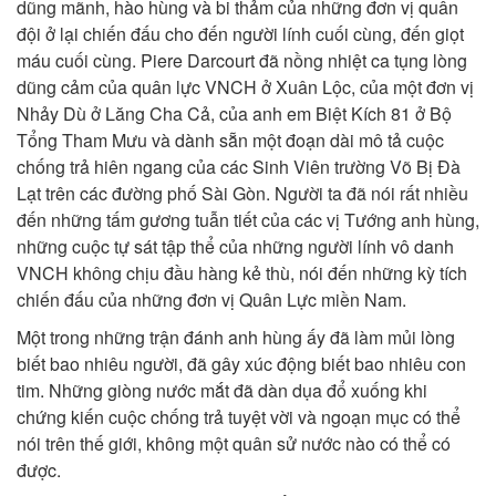
dũng mãnh, hào hùng và bi thảm của những đơn vị quân
đội ở lại chiến đấu cho đến người lính cuối cùng, đến giọt
máu cuối cùng. Piere Darcourt đã nồng nhiệt ca tụng lòng
dũng cảm của quân lực VNCH ở Xuân Lộc, của một đơn vị
Nhảy Dù ở Lăng Cha Cả, của anh em Biệt Kích 81 ở Bộ
Tổng Tham Mưu và dành sẵn một đoạn dài mô tả cuộc
chống trả hiên ngang của các Sinh Viên trường Võ Bị Đà
Lạt trên các đường phố Sài Gòn. Người ta đã nói rất nhiều
đến những tấm gương tuẫn tiết của các vị Tướng anh hùng,
những cuộc tự sát tập thể của những người lính vô danh
VNCH không chịu đầu hàng kẻ thù, nói đến những kỳ tích
chiến đấu của những đơn vị Quân Lực miền Nam.
Một trong những trận đánh anh hùng ấy đã làm mủi lòng
biết bao nhiêu người, đã gây xúc động biết bao nhiêu con
tim. Những giòng nước mắt đã dàn dụa đổ xuống khi
chứng kiến cuộc chống trả tuyệt vời và ngoạn mục có thể
nói trên thế giới, không một quân sử nước nào có thể có
được.