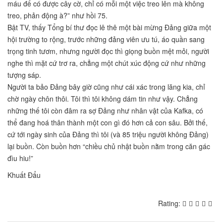
máu để có được cây cờ, chỉ có mỗi một việc treo lên mà không
treo, phản động à?” như hồi 75.
Bật TV, thấy Tổng bí thư đọc lê thê một bài mừng Đảng giữa một
hội trường to rộng, trước những đảng viên ưu tú, áo quần sang
trọng tinh tươm, nhưng người đọc thì giọng buồn mệt mỏi, người
nghe thì mặt cứ trơ ra, chẳng một chút xúc động cứ như những
tượng sáp.
Người ta bảo Đảng bây giờ cũng như cái xác trong lăng kia, chỉ
chờ ngày chôn thôi. Tôi thì tôi không dám tin như vậy. Chẳng
những thế tôi còn đâm ra sợ Đảng như nhân vật của Kafka, có
thể đang hoá thân thành một con gì đó hơn cả con sâu. Bởi thế,
cứ tới ngày sinh của Đảng thì tôi (và 85 triệu người không Đảng)
lại buồn. Còn buồn hơn “chiều chủ nhật buồn nằm trong căn gác
đìu hiu!”
Khuất Đẩu
Rating: