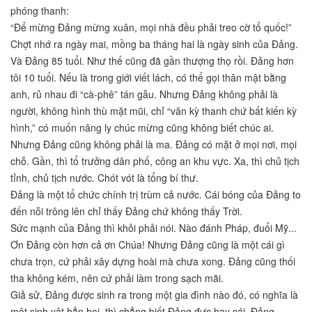
phóng thanh:
“Để mừng Đảng mừng xuân, mọi nhà đều phải treo cờ tổ quốc!”
Chợt nhớ ra ngày mai, mồng ba tháng hai là ngày sinh của Đảng.
Và Đảng 85 tuổi. Như thế cũng đã gần thượng thọ rồi. Đảng hơn
tôi 10 tuổi. Nếu là trong giới viết lách, có thể gọi thân mật bằng
anh, rủ nhau đi “cà-phê” tán gẫu. Nhưng Đảng không phải là
người, không hình thù mặt mũi, chỉ “văn kỳ thanh chứ bất kiến kỳ
hình,” có muốn nâng ly chúc mừng cũng không biết chúc ai.
Nhưng Đảng cũng không phải là ma. Đảng có mặt ở mọi nơi, mọi
chỗ. Gần, thì tổ trưởng dân phố, công an khu vực. Xa, thì chủ tịch
tỉnh, chủ tịch nước. Chót vót là tổng bí thư.
Đảng là một tổ chức chính trị trùm cả nước. Cái bóng của Đảng to
đến nỗi trông lên chỉ thấy Đảng chứ không thấy Trời.
Sức mạnh của Đảng thì khỏi phải nói. Nào đánh Pháp, đuổi Mỹ...
Ơn Đảng còn hơn cả ơn Chúa! Nhưng Đảng cũng là một cái gì
chưa trọn, cứ phải xây dựng hoài mà chưa xong. Đảng cũng thối
tha không kém, nên cứ phải làm trong sạch mãi.
Giả sử, Đảng được sinh ra trong một gia đình nào đó, có nghĩa là
một sinh vật hẳn hoi, thì chẳng biết Đảng đực hay cái. Đảng