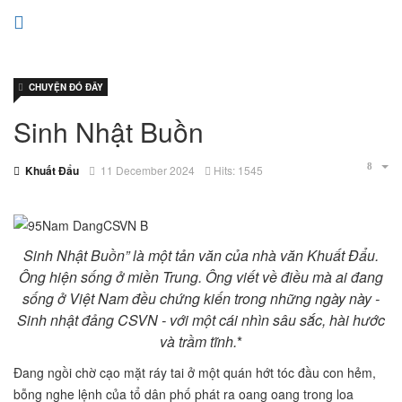
CHUYỆN ĐÓ ĐÂY
Sinh Nhật Buồn
Khuất Đẩu
11 December 2024
Hits: 1545
Sinh Nhật Buồn” là một tản văn của nhà văn Khuất Đẩu.
Ông hiện sống ở miền Trung. Ông viết về điều mà ai đang
sống ở Việt Nam đều chứng kiến trong những ngày này -
Sinh nhật đảng CSVN - với một cái nhìn sâu sắc, hài hước
và trầm tĩnh.
*
Đang ngồi chờ cạo mặt ráy tai ở một quán hớt tóc đầu con hẻm,
bỗng nghe lệnh của tổ dân phố phát ra oang oang trong loa