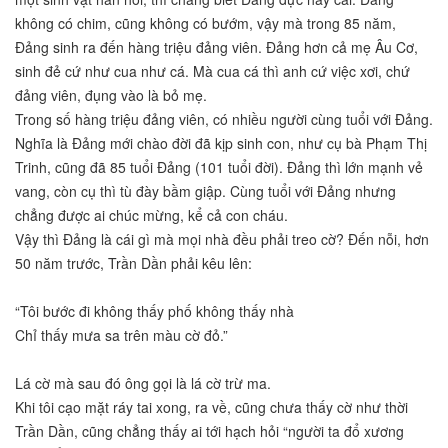
không có chim, cũng không có bướm, vậy mà trong 85 năm,
Đảng sinh ra đến hàng triệu đảng viên. Đảng hơn cả mẹ Âu Cơ,
sinh đẻ cứ như cua như cá. Mà cua cá thì anh cứ việc xơi, chứ
đảng viên, đụng vào là bỏ mẹ.
Trong số hàng triệu đảng viên, có nhiều người cùng tuổi với Đảng.
Nghĩa là Đảng mới chào đời đã kịp sinh con, như cụ bà Phạm Thị
Trinh, cũng đã 85 tuổi Đảng (101 tuổi đời). Đảng thì lớn mạnh vẻ
vang, còn cụ thì tù đày bầm giập. Cùng tuổi với Đảng nhưng
chẳng được ai chúc mừng, kể cả con cháu.
Vậy thì Đảng là cái gì mà mọi nhà đều phải treo cờ? Đến nỗi, hơn
50 năm trước, Trần Dần phải kêu lên:
“Tôi bước đi không thấy phố không thấy nhà
Chỉ thấy mưa sa trên màu cờ đỏ.”
Lá cờ mà sau đó ông gọi là lá cờ trừ ma.
Khi tôi cạo mặt ráy tai xong, ra về, cũng chưa thấy cờ như thời
Trần Dần, cũng chẳng thấy ai tới hạch hỏi “người ta đổ xương