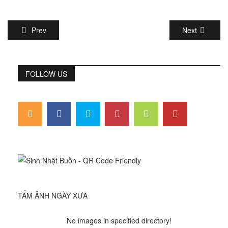
Prev
Next
FOLLOW US
TẤM ẢNH NGÀY XƯA
No images in specified directory!