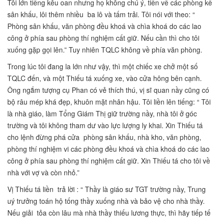
Tôi lớn tiếng kêu oan nhưng họ không chú ý, tiến về các phòng kế
sân khấu, lôi thêm nhiều ba lô và tấm trải. Tôi nói với theo: “
Phòng sân khấu, văn phòng đều khoá và chìa khoá do các lao
công ở phía sau phòng thí nghiệm cất giữ. Nếu cần thì cho tôi
xuống gặp gọi lên.” Tuy nhiên TQLC không về phía văn phòng.
Trong lúc tôi đang la lớn như vậy, thì một chiếc xe chở một số
TQLC đến, và một Thiếu tá xuống xe, vào cửa hông bên cạnh.
Ông ngắm tượng cụ Phan có vẻ thích thú, vị sĩ quan nầy cũng có
bộ râu mép khá đẹp, khuôn mặt nhân hậu. Tôi liền lên tiếng: “ Tôi
là nhà giáo, làm Tổng Giám Thị giữ trường nầy, nhà tôi ở góc
trường và tôi không tham dư vào lực lượng ly khai. Xin Thiếu tá
cho lệnh đừng phá cửa phòng sân khấu, nhà kho, văn phòng,
phòng thí nghiệm vi các phòng đều khoá và chìa khoá do các lao
công ở phía sau phòng thí nghiệm cất giữ. Xin Thiếu tá cho tôi về
nhà với vợ và còn nhỏ.”
Vị Thiếu tá liền trả lời : “ Thầy là giáo sư TGT trường nầy, Trung
uý trưởng toán hộ tống thầy xuống nhà và bảo vệ cho nhà thầy.
Nếu giải tỏa còn lâu mà nhà thầy thiếu lương thực, thì hãy tiếp tế