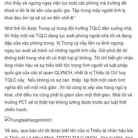
cho thầy và ngưng ngay việc lục soát các phòng mà trường đã
khoá vi đó là tài sản của quốc gia. Tập trung mấy người lính ly
khai đau ốm lại sẽ có xe đến chở đi.”
Nhờ thế tôi được Trung uý trung đội trưởng TQLC dẫn xuống nhà,
thì thầy một vài TQLC đang lục soát phòng ngoài nhà tôi và đang
đập cửa vào phòng trong. Vị Trung uý nầy liền ra lênh ngưng
ngay lục soát và trách cứ những người lính nầy. Giờ phút đó tôi
không biết trong nhà tôi có thiệt hại gì không. Tôi chỉ biết ghi nhận
lòng nhân hậu và sự hiểu biết tôn trọng tình người và luật pháp
quốc gia của các sĩ quan QLVNCH, nhất là vị Thiếu tá Chỉ huy
TQLC nầy. Nếu không có sự can thiệp kịp thời một cách tình
nghĩa đối với một nhà giáo , thì tôi cũng bị xếp vào hàng ngũ ly
khai, chờ điều tra cũng phải bị giam cầm một thời gian. Nhà tôi và
trường PCT sẽ bị thiệt hại không lường được trước qui luật thời
chiến tranh.
Về sau, qua báo chí tôi được biết tên của vị Thiếu tá nhân hậu kia
là Thiếu tá Lê Hằng Minh, TĐTTD TQLC VNCH . Vào 6/1966, ông