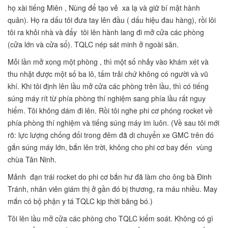
họ xài tiếng Miên , Nùng để tạo vẻ xa lạ và giữ bí mật hành
quân). Họ ra dấu tôi đưa tay lên đầu ( dấu hiệu đau hàng), rồi lôi
tôi ra khỏi nhà và đẩy tôi lên hành lang đi mở cửa các phòng
(cửa lớn và cửa sổ). TQLC nép sát minh ở ngoài sân.
Mỗi lần mở xong một phòng , thì một số nhảy vào khám xét và
thu nhặt được một số ba lô, tấm trải chứ không có người và vũ
khí. Khi tôi định lên lầu mở cửa các phòng trên lầu, thì có tiếng
súng máy rít từ phía phòng thí nghiệm sang phía lầu rất nguy
hiểm. Tôi không dám đi lên. Rồi tôi nghe phi cơ phóng rocket về
phía phòng thí nghiệm và tiếng súng máy im luôn. (Về sau tôi mới
rõ: lực lượng chống đối trong đêm đã di chuyển xe GMC trên đó
gắn súng máy lớn, bắn lên trời, không cho phi cơ bay đến vùng
chùa Tân Ninh.
Mảnh đạn trái rocket do phi cơ bắn hư đã làm cho ông bà Đinh
Tránh, nhân viên giám thị ở gần đó bị thương, ra máu nhiều. May
mắn có bộ phận y tá TQLC kịp thời băng bó.)
Tôi lên lầu mở cửa các phòng cho TQLC kiểm soát. Không có gì