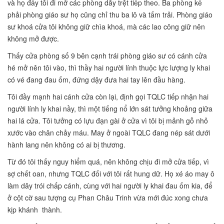
và họ đẩy tôi đi mở các phòng dãy trệt tiếp theo. Ba phòng kế
phải phòng giáo sư họ cũng chỉ thu ba lô và tấm trải. Phòng giáo
sư khoá cửa tôi không giữ chìa khoá, mà các lao công giữ nên
không mở được.
Thấy cửa phòng số 9 bên cạnh trái phòng giáo sư có cánh cửa
hé mở nên tôi vào, thì thầy hai người lính thuộc lực lượng ly khai
có vé đang đau ốm, đứng dậy đưa hai tay lên đầu hàng.
Tôi đầy mạnh hai cánh cửa còn lại, định gọi TQLC tiếp nhận hai
người lính ly khai nầy, thì một tiếng nổ lớn sát tưởng khoảng giữa
hai lá cửa. Tôi tưởng có lựu đạn gài ở cửa vì tôi bị mảnh gỗ nhỏ
xước vào chân chảy máu. May ở ngoài TQLC đang nép sát dưới
hành lang nên không có ai bị thương.
Từ đó tôi thấy nguy hiểm quá, nên không chịu đi mở cửa tiếp, vì
sợ chết oan, nhưng TQLC đối với tôi rất hung dữ. Họ xé áo may ô
làm dây trói chấp cánh, cùng với hai người ly khai đau ốm kia, để
ở cột cờ sau tượng cụ Phan Châu Trinh vừa mới đúc xong chưa
kịp khánh thành.