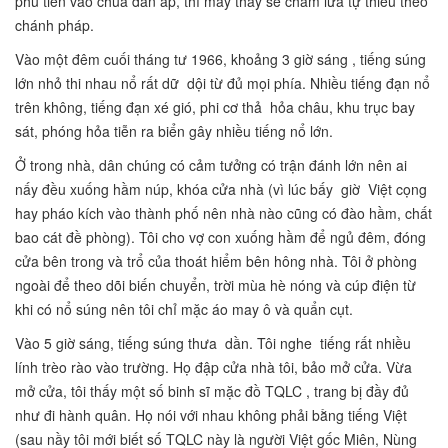
phủ tiến vào chùa đàn áp, thì mấy thầy sẽ châm lửa tự thiêu theo
chánh pháp.
Vào một đêm cuối tháng tư 1966, khoảng 3 giờ sáng , tiếng súng
lớn nhỏ thi nhau nổ rất dữ dội từ đủ mọi phía. Nhiều tiếng đạn nổ
trên không, tiếng đạn xé gió, phi cơ thả hỏa châu, khu trục bay
sát, phóng hỏa tiễn ra biển gây nhiều tiếng nổ lớn.
Ở trong nhà, dân chúng có cảm tưởng có trận đánh lớn nên ai
nấy đều xuống hầm núp, khóa cửa nhà (vì lúc bấy giờ Việt cọng
hay pháo kích vào thành phố nên nhà nào cũng có đào hầm, chất
bao cát đề phòng). Tôi cho vợ con xuống hầm để ngủ đêm, đóng
cửa bên trong và trổ của thoát hiểm bên hông nhà. Tôi ở phòng
ngoài để theo dõi biến chuyển, trời mùa hè nóng và cúp điện từ
khi có nổ súng nên tôi chỉ mặc áo may ô và quẩn cụt.
Vào 5 giờ sáng, tiếng súng thưa dần. Tôi nghe tiếng rất nhiều
lính trèo rào vào trường. Họ đập cửa nhà tôi, bảo mở cửa. Vừa
mở cửa, tôi thấy một số binh sĩ mặc đồ TQLC , trang bị đầy đủ
như đi hành quân. Họ nói với nhau không phải bằng tiếng Việt
(sau nầy tôi mới biết số TQLC này là người Việt gốc Miên, Nùng