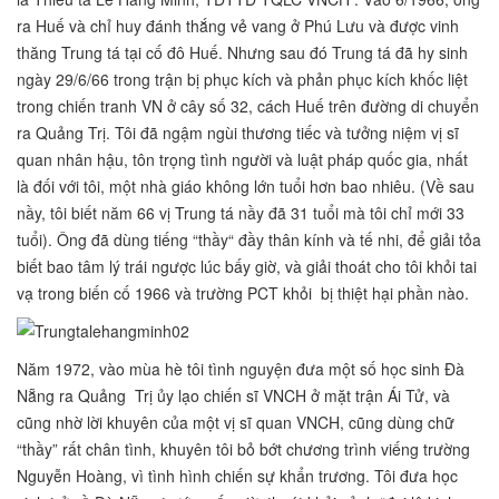
ra Huế và chỉ huy đánh thắng vẻ vang ở Phú Lưu và được vinh
thăng Trung tá tại cố đô Huế. Nhưng sau đó Trung tá đã hy sinh
ngày 29/6/66 trong trận bị phục kích và phản phục kích khốc liệt
trong chiến tranh VN ở cây số 32, cách Huế trên đường di chuyển
ra Quảng Trị. Tôi đã ngậm ngùi thương tiếc và tưởng niệm vị sĩ
quan nhân hậu, tôn trọng tình người và luật pháp quốc gia, nhất
là đối với tôi, một nhà giáo không lớn tuổi hơn bao nhiêu. (Về sau
nầy, tôi biết năm 66 vị Trung tá nầy đã 31 tuổi mà tôi chỉ mới 33
tuổi). Ông đã dùng tiếng “thầy“ đầy thân kính và tế nhi, để giải tỏa
biết bao tâm lý trái ngược lúc bấy giờ, và giải thoát cho tôi khỏi tai
vạ trong biến cố 1966 và trường PCT khỏi bị thiệt hại phần nào.
Năm 1972, vào mùa hè tôi tình nguyện đưa một số học sinh Đà
Nẵng ra Quảng Trị ủy lạo chiến sĩ VNCH ở mặt trận Ái Tử, và
cũng nhờ lời khuyên của một vị sĩ quan VNCH, cũng dùng chữ
“thầy” rất chân tình, khuyên tôi bỏ bớt chương trình viếng trường
Nguyễn Hoàng, vì tình hình chiến sự khẩn trương. Tôi đưa học