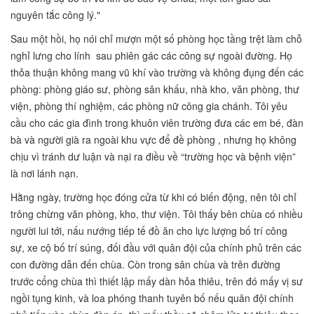
nguyên tắc công lý."
Sau một hồi, họ nói chỉ mượn một số phòng học tầng trệt làm chỗ
nghỉ lưng cho lính sau phiên gác các công sự ngoài đường. Họ
thỏa thuận không mang vũ khí vào trường và không đụng đến các
phòng: phòng giáo sư, phòng sân khấu, nhà kho, văn phòng, thư
viện, phòng thí nghiệm, các phòng nữ công gia chánh. Tôi yêu
cầu cho các gia đình trong khuôn viên trường đưa các em bé, đàn
bà và người già ra ngoài khu vực để đề phòng , nhưng họ không
chịu vì tránh dư luận và nại ra điều về “trường học và bệnh viện”
là nơi lánh nạn.
Hằng ngày, trường học đóng cửa từ khi có biến động, nên tôi chỉ
trông chừng văn phòng, kho, thư viện. Tôi thấy bên chùa có nhiều
người lui tới, nấu nướng tiếp tế đồ ăn cho lực lượng bố trí công
sự, xe cộ bố trí súng, đối đầu với quân đội của chính phủ trên các
con đường dẫn đến chùa. Còn trong sân chùa và trên đường
trước cổng chùa thì thiết lập mấy dàn hỏa thiêu, trên đó mấy vị sư
ngồi tụng kinh, và loa phóng thanh tuyên bố nếu quân đội chính