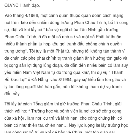
QLVNCH lãnh đạo.
Vào tháng 4/1966, một cánh quân thuộc quân đoàn cách mạng
nói trên kéo đến chiếm đóng trường Phan Châu Trinh, bố trí công
sự, đặt vũ khí lấy cớ “ bảo vệ ngôi chùa Tân Ninh gần trường
Phan Châu Trinh, ở đó một số nhà sư và một số Phật tử thuộc
nhiều thành phần tụ họp kêu gọi tranh đấu chống chính quyền
trung ương”. Tôi tuy là một Phật tử, nhưng tôi không tán thành vì
đã chán các phe phái chính trị tranh giành ảnh hưởng tôn giáo và
bị cọng sản lợi dụng lủng đoạn, đã dẫn đến nhiều biến cố làm suy
yếu miền Nam Việt Nam tự do trong quá khứ, thí dụ vụ “ Thanh
Bồ Đức Lợi” ở Đả Nẵng vào 8/1964, gây sự hiểu lầm tôn giáo và
ly tán lòng người khó hàn gắn, nên tôi không tham dự vụ tranh
đấu nầy .
Tôi lấy tư cách Tổng giám thị giữ trường Phan Châu Trinh, giải
thích với họ: “ Trường học và bệnh viện là nơi cơ sở công cọng
của xã hội , làm nơi cư trú và lánh nạn cho công chúng khi có
biến cố như thiên tai, chiến nạn… Nay lực luợng lại lấy truờng học
làm công sự bố trí vũ khỉ để bảo vệ Chùa, một tôn giáo sai