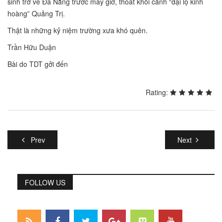
sinh trở về Đà Nẵng trước mấy giờ, thoát khỏi cảnh “đại lộ kinh
hoàng” Quảng Trị.
Thật là những kỷ niệm trường xưa khó quên.
Trần Hữu Duận
Bài do TDT gởi đến
Rating:
Prev
Next
FOLLOW US