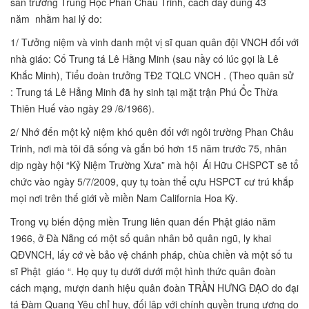
sân trường Trung Học Phan Châu Trinh, cách đây đúng 43
năm nhằm hai lý do:
1/ Tưởng niệm và vinh danh một vị sĩ quan quân đội VNCH đối với
nhà giáo: Cố Trung tá Lê Hằng Minh (sau nầy có lúc gọi là Lê
Khắc Minh), Tiểu đoàn trưởng TĐ2 TQLC VNCH . (Theo quân sử
: Trung tá Lê Hẳng Minh đã hy sinh tại mặt trận Phú Ổc Thừa
Thiên Huế vào ngày 29 /6/1966).
2/ Nhớ đến một kỷ niệm khó quên đối với ngôi trường Phan Châu
Trinh, nơi mà tôi đã sống và gắn bó hơn 15 năm trước 75, nhân
dịp ngày hội “Kỷ Niệm Trường Xưa” mà hội Ái Hữu CHSPCT sẽ tổ
chức vào ngày 5/7/2009, quy tụ toàn thể cựu HSPCT cư trú khắp
mọi nơi trên thế giới về miền Nam California Hoa Kỳ.
Trong vụ biến động miền Trung liên quan đến Phật giáo năm
1966, ở Đà Nẵng có một số quân nhân bỏ quân ngũ, ly khai
QĐVNCH, lấy cớ về bảo vệ chánh pháp, chùa chiền và một số tu
sĩ Phật giáo “. Họ quy tụ dưới dưới một hình thức quân đoàn
cách mạng, mượn danh hiệu quân đoàn TRẦN HƯNG ĐẠO do đại
tá Đàm Quang Yêu chỉ huy, đối lập với chính quyền trung ương do