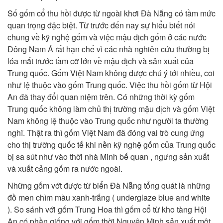
Số gốm cổ thu hồi được từ ngoài khơi Đà Nẵng có tầm mức
quan trọng đặc biệt. Từ trước đến nay sự hiểu biết nói
chung về kỹ nghệ gốm và việc mậu dịch gốm ở các nước
Đông Nam Á rất hạn chế vì các nhà nghiên cứu thường bị
lóa mắt trước tầm cỡ lớn về mậu dịch và sản xuất của
Trung quốc. Gốm Việt Nam không được chú ý tới nhiều, coi
như lệ thuộc vào gốm Trung quốc. Việc thu hồi gốm từ Hội
An đã thay đổi quan niệm trên. Có những thời kỳ gốm
Trung quốc không làm chủ thị trường mậu dịch và gốm Việt
Nam không lệ thuộc vào Trung quốc như người ta thường
nghĩ. Thật ra thì gốm Việt Nam đã đóng vai trò cung ứng
cho thị trường quốc tế khi nền kỹ nghệ gốm của Trung quốc
bị sa sút như vào thời nhà Minh bế quan , ngưng sản xuất
và xuất cảng gốm ra nước ngoài.
Những gốm vớt được từ biển Đà Nẵng tổng quát là những
đồ men chìm màu xanh-trắng ( underglaze blue and white
). So sánh với gốm Trung Hoa thì gốm cổ từ kho tàng Hội
An có phần giống với gốm thời Nguyên Minh sản xuất một