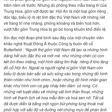
trăm năm về trước. Nhưng dù phỏng theo mẫu trang trí của
Trung Hoa, gốm vớt được tại Hội An là một loại gốm riêng ,
độc lập, biểu lộ rõ rệt tính đặc thù Việt Nam với những nét
vẽ trang trí nhẹ nhàng, phóng khoáng và biến hoá hơn,
vượt hẳn gốm Trung Hoa bị gò bó trong khuôn khổ điển lệ.
Xin đọc một đoạn phê bình sau đây của một chuyên viên
khảo nghệ thuật Đông Á thuộc Công ty buôn đồ cổ
Butterfield : “
Người thợ gốm Việt Nam đã tạo ra những hình
dáng hết sức đặc thù và mới mẻ như những chén có con
két ôm theo miệng, một hình dáng tìm thấy riêng ở kho tàng
đồ cổ Hội An. Ngoài ra người nghệ sĩ gốm Việt Nam còn
biểu lộ được bản sắc và sức sống vào trong những đồ hình
thiên nhiên như hình chim...hoặc những đồ hình nhân gian
khác như hình con cá gáy nhảy trên đám cỏ rong. Có
những nét tuyệt diệu vẽ những vật linh thần thoại, những
hình vẽ thanh lịch vẽ hoa mẫu đơn và hoa sen nở. Tất cả
đã được diễn tả bằng một ngọn bút phóng túng thoải mái
phối hợp với sắc độ và đường nét chừng mực để phản ảnh