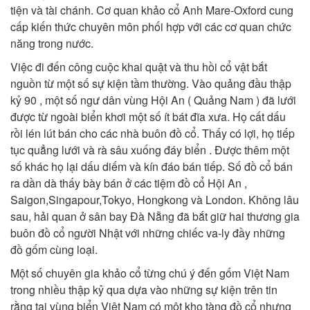
tiện và tài chánh. Cơ quan khảo cổ Anh Mare-Oxford cung
cấp kiến thức chuyên môn phối hợp với các cơ quan chức
năng trong nước.
Việc đi đến công cuộc khai quật và thu hồi cổ vật bắt
nguồn từ một số sự kiện tầm thường. Vào quảng đầu thập
kỷ 90 , một số ngư dân vùng Hội An ( Quảng Nam ) đã lưới
được từ ngoài biển khơi một số ít bát đĩa xưa. Họ cất dấu
rồi lén lút bán cho các nhà buôn đồ cổ. Thấy có lợi, họ tiếp
tục quẳng lưới và rà sâu xuống đáy biển . Được thêm một
số khác họ lại dấu diếm và kín đáo bán tiếp. Số đồ cổ bán
ra dần dà thấy bày bán ở các tiệm đồ cổ Hội An ,
Saigon,Singapour,Tokyo, Hongkong và London. Không lâu
sau, hải quan ở sân bay Đà Nẵng đã bắt giữ hai thương gia
buôn đồ cổ người Nhật với những chiếc va-ly đầy những
đồ gốm cùng loại.
Một số chuyên gia khảo cổ từng chú ý đến gốm Việt Nam
trong nhiều thập kỷ qua dựa vào những sự kiện trên tin
rằng tại vùng biển Việt Nam có một kho tàng đồ cổ nhưng