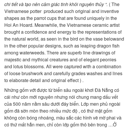
chi tiết và tạo nên cảm giác tinh khôi nguyên thủy “.
( The
Vietnamese potter produced such original and inventive
shapes as the parrot cups that are found uniquely in the
Hoi An Hoard. Meanwhile, the Vietnamese ceramic artist
brought a confidence and energy to the representations of
the natural world, as seen in the bird on the vase belowand
in the other popular designs, such as leaping dragon fish
among waterweeds. There are superb line drawings of
majestic and mythical creatures and of elegant peonies
and lotus blossoms. All were captured with a combination
of loose brushwork and carefully grades washes and lines
to elaborate detail and original effect ) .
Những gốm vớt được từ biển sâu ngoài khơi Đà Nẵng có
cái như còn mới nguyên nhưng nói chung mang dấu vết
của 500 năm nằm sâu dưới đáy biển. Lớp men phủ ngoài
gốm đã sờn mòn theo nhiều mức độ , có thứ mặt gốm
không còn bóng nhoáng, màu sắc các hình vẽ mờ phai và
có thứ mất hẳn men, chỉ còn lớp gốm thô bên trong …Ở