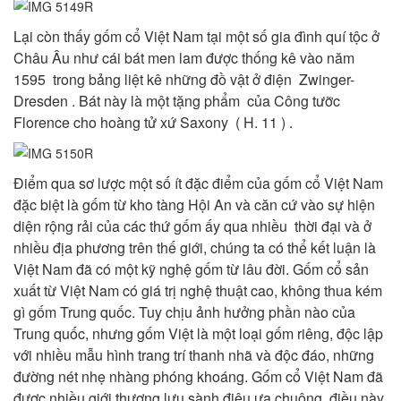
Lại còn thấy gốm cổ Việt Nam tại một số gia đình quí tộc ở
Châu Âu như cái bát men lam được thống kê vào năm
1595
trong bảng liệt kê những đồ vật ở điện Zwinger-
Dresden . Bát này là một tặng phẩm của Công tưỡc
Florence cho hoàng tử xứ Saxony ( H. 11 ) .
Điểm qua sơ lược một số ít đặc điểm của gốm cổ Việt Nam
đặc biệt là gốm từ kho tàng Hội An và căn cứ vào sự hiện
diện rộng rải của các thứ gốm ấy qua nhiều thời đại và ở
nhiều địa phương trên thế giới, chúng ta có thể kết luận là
Việt Nam đã có một kỹ nghệ gốm từ lâu đời. Gốm cổ sản
xuất từ Việt Nam có giá trị nghệ thuật cao, không thua kém
gì gốm Trung quốc. Tuy chịu ảnh hưởng phần nào của
Trung quốc, nhưng gốm Việt là một loại gốm riêng, độc lập
với nhiều mẫu hình trang trí thanh nhã và độc đáo, những
đường nét nhẹ nhàng phóng khoáng. Gốm cổ Việt Nam đã
được nhiều giới thượng lưu sành điệu ưa chuộng, điều này