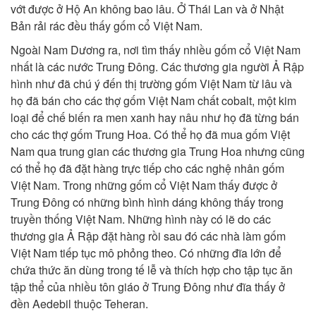
vớt được ở Hộ An không bao lâu. Ở Thái Lan và ở Nhật
Bản rải rác đều thấy gốm cổ Việt Nam.
Ngoài Nam Dương ra, nơi tìm thấy nhiều gốm cổ Việt Nam
nhất là các nước Trung Đông. Các thương gia người Ả Rập
hình như đã chú ý đến thị trường gốm Việt Nam từ lâu và
họ đã bán cho các thợ gốm Việt Nam chất cobalt, một kim
loại để chế biến ra men xanh hay nâu như họ đã từng bán
cho các thợ gốm Trung Hoa. Có thể họ đã mua gốm Việt
Nam qua trung gian các thương gia Trung Hoa nhưng cũng
có thể họ đã đặt hàng trực tiếp cho các nghệ nhân gốm
Việt Nam. Trong những gốm cổ Việt Nam thấy được ở
Trung Đông có những bình hình dáng không thấy trong
truyền thống Việt Nam. Những hình này có lẽ do các
thương gia Ả Rập đặt hàng rồi sau đó các nhà làm gốm
Việt Nam tiếp tục mô phỏng theo. Có những đĩa lớn để
chứa thức ăn dùng trong tế lễ và thích hợp cho tập tục ăn
tập thể của nhiều tôn giáo ở Trung Đông như đĩa thấy ở
đền Aedebil thuộc Teheran.