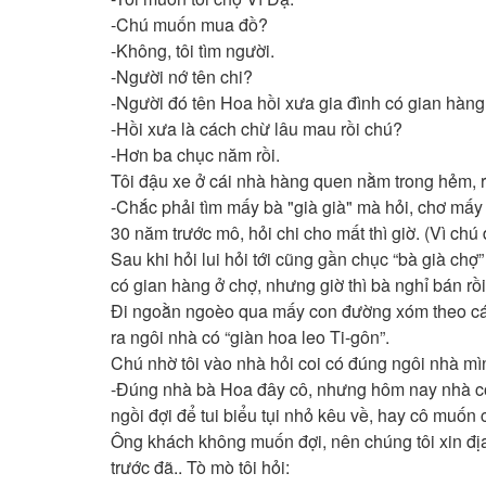
-Chú muốn mua đồ?
-Không, tôi tìm người.
-Người nớ tên chi?
-Người đó tên Hoa hồi xưa gia đình có gian hàng
-Hồi xưa là cách chừ lâu mau rồi chú?
-Hơn ba chục năm rồi.
Tôi đậu xe ở cái nhà hàng quen nằm trong hẻm, rồi
-Chắc phải tìm mấy bà "già già" mà hỏi, chơ mấy
30 năm trước mô, hỏi chi cho mất thì giờ. (Vì chú 
Sau khi hỏi lui hỏi tới cũng gần chục “bà già ch
có gian hàng ở chợ, nhưng giờ thì bà nghỉ bán rồ
Đi ngoằn ngoèo qua mấy con đường xóm theo cái “
ra ngôi nhà có “giàn hoa leo Ti-gôn”.
Chú nhờ tôi vào nhà hỏi coi có đúng ngôi nhà mìn
-Đúng nhà bà Hoa đây cô, nhưng hôm nay nhà có k
ngồi đợi để tui biểu tụi nhỏ kêu về, hay cô muốn 
Ông khách không muốn đợi, nên chúng tôi xin địa 
trước đã.. Tò mò tôi hỏi: