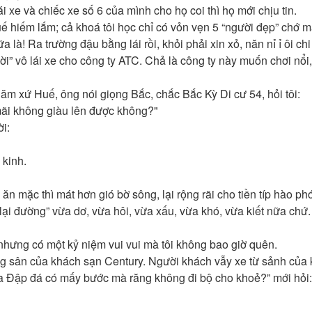
i xe và chiếc xe số 6 của mình cho họ coi thì họ mới chịu tin.
uế hiếm lắm; cả khoá tôi học chỉ có vỏn vẹn 5 “người đẹp” chớ 
là! Ra trường đậu bằng lái rồi, khỏi phải xin xỏ, năn nỉ ỉ ôi chi 
mời” vô lái xe cho công ty ATC. Chả là công ty này muốn chơi nổi,
ăm xứ Huế, ông nói giọng Bắc, chắc Bắc Kỳ Di cư 54, hỏi tôi:
mãi không giàu lên được không?"
ời:
 kinh.
 mặc thì mát hơn gió bờ sông, lại rộng rãi cho tiền típ hào ph
ại đường” vừa dơ, vừa hôi, vừa xấu, vừa khó, vừa kiết nữa chứ.
 nhưng có một kỷ niệm vui vui mà tôi không bao giờ quên.
ong sân của khách sạn Century. Người khách vẫy xe từ sảnh của
a Đập đá có mấy bước mà răng không đi bộ cho khoẻ?” mới hỏi: