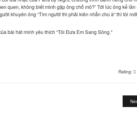
uen quen, không biết mình gặp ông chỗ mô?” Tới lúc ông kể lần
gười khuyên ông “Tìm người thì phải kiên nhẫn chú à” thì tôi mớ
ủa bài hát mình yêu thích “Tôi Đưa Em Sang Sông."
Rating:
Nex