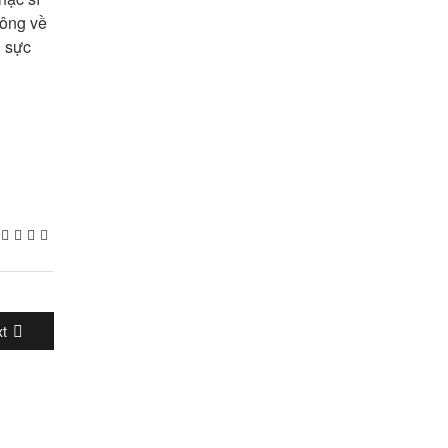
 ông về
i sực
t