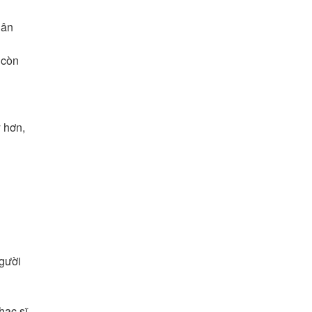
gân
 còn
y hơn,
người
hạc sĩ