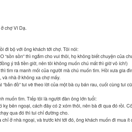
 ở chợ Vĩ Dạ.
 đi bộ với ông khách tới chợ. Tôi nói:
 O “sồn sồn” thì ngắm cho vui thôi, họ không biết chuyện của ch
đồng ý trả tiền giờ, nên tôi không muốn chú mất thì giờ vô ích!)
ợ” thì tìm ra manh mối của người mà chú muốn tìm. Hồi xưa gia đì
i, và nhà ở không xa chợ mấy.
bản đồ” tui vẽ theo lời của một bà cụ bán rau, cuối cùng tui cũ
h muốn tìm. Tiếp tôi là người đàn ông lớn tuổi:
ỵ bên ngoại, cách đây có 2 xóm thôi, nên bà đi qua đó rồi. C
chạy qua đó thì tui chỉ đường cho.
chỉ ở nhà ngoại, và trước khi tới đó, ông khách muốn đi mua ít