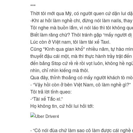
***
Thời tôi mới qua Mỹ, có người quen cứ dặn lui dặn
-Khi ai hỏi làm nghề chi, đừng nói làm nails, thay
Tôi nghe mà buồn lắm, vì nói láo thì tôi không qu
Biết làm răng chừ? Thôi tránh gặp “mấy người dị 
Lúc còn ở Việt nam, tôi làm tài xế Taxi.
Cũng "Kinh qua gian khổ" nhiều năm, tự hào mình
thuyết đậu cái một, mà thi thực hành trầy trật đến 
đến bảng Stop cứ rề rề rồi vọt luôn, không hề ng
nhìn, chỉ nhìn kiếng mà thôi.
Qua đây, thỉnh thoảng có mấy người khách tò mò "đ
- “Vậy hồi còn ở bên Việt Nam, cô làm nghề gì?”
Tôi trả lời tỉnh queo:
-“Tài xế Tắc-xi.”
Họ không tin, cứ hỏi lui hỏi tới:
- “Cô nói đùa chứ làm sao cô làm được cái nghề