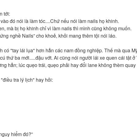
 tới:
 vào đó nói là làm tóc....Chứ nếu nói làm nails họ khinh.
en, mà bị họ khinh chỉ vì làm nails thì mình cũng không muốn.
ứng nghề Nails” cho khoẻ, khỏi mang thêm tội nói láo.
 có "tay lái lụa" hơn hẳn các nam đồng nghiệp. Thế mà qua Mỹ 
cú thứ ba mới.....đậu vớt. Ai cũng nói người lái xe quen cái tật ở
ừng hẳn; lúc quẹo trái, quẹo phải hay đổi lane không thèm quay
iều tra lý lịch" hay hỏi:
 nguy hiểm đó?”