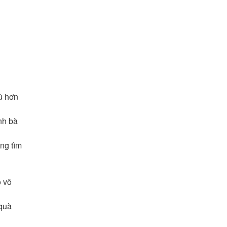
ú hơn
nh bà
ng tìm
ô vô
 quà