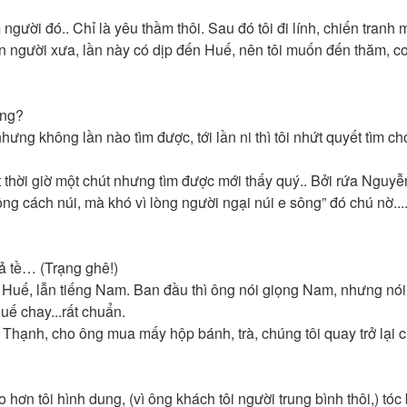
 người đó.. Chỉ là yêu thầm thôi. Sau đó tôi đi lính, chiến tranh 
n người xưa, lần này có dịp đến Huế, nên tôi muốn đến thăm, c
ông?
hưng không lần nào tìm được, tới lần ni thì tôi nhứt quyết tìm cho
t thời giờ một chút nhưng tìm được mới thấy quý.. Bởi rứa Nguyễ
g cách núi, mà khó vì lòng người ngại núi e sông” đó chú nờ...
cả tề… (Trạng ghê!)
ng Huế, lẫn tiếng Nam. Ban đầu thì ông nói giọng Nam, nhưng nói
uế chay...rất chuẩn.
hạnh, cho ông mua mấy hộp bánh, trà, chúng tôi quay trở lại c
ơn tôi hình dung, (vì ông khách tôi người trung bình thôi,) tóc 