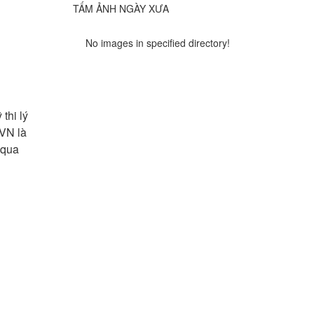
TẤM ẢNH NGÀY XƯA
No images in specified directory!
thi lý
 VN là
 qua