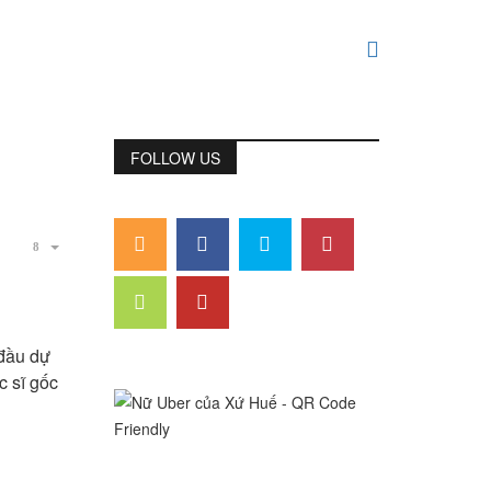
FOLLOW US
 đầu dự
c sĩ gốc