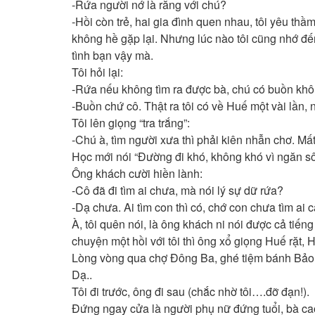
-Rứa người nớ là răng với chú?
-Hồi còn trẻ, hai gia đình quen nhau, tôi yêu thầm
không hề gặp lại. Nhưng lúc nào tôi cũng nhớ đế
tình bạn vậy mà.
Tôi hỏi lại:
-Rứa nếu không tìm ra được bà, chú có buồn kh
-Buồn chứ cô. Thật ra tôi có về Huế một vài lần, n
Tôi lên giọng “tra trắng”:
-Chú à, tìm người xưa thì phải kiên nhẫn chơ. Mấ
Học mới nói “Đường đi khó, không khó vì ngăn sôn
Ông khách cười hiền lành:
-Cô đã đi tìm ai chưa, mà nói lý sự dữ rứa?
-Dạ chưa. Ai tìm con thì có, chớ con chưa tìm ai 
À, tôi quên nói, là ông khách ni nói được cả tiế
chuyện một hồi với tôi thì ông xổ giọng Huế rặt, H
Lòng vòng qua chợ Đông Ba, ghé tiệm bánh Bảo T
Dạ..
Tôi đi trước, ông đi sau (chắc nhờ tôi….đỡ đạn!).
Đứng ngay cửa là người phụ nữ đứng tuổi, bà cao h