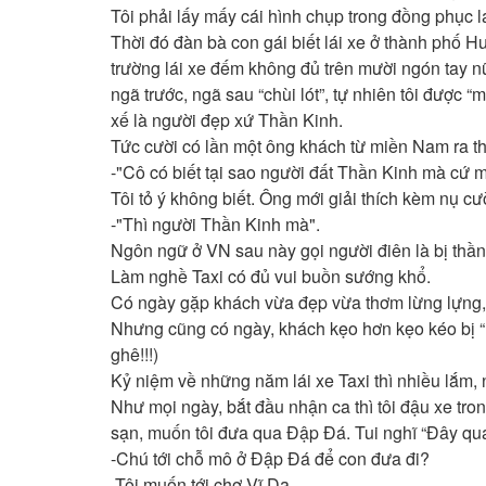
Tôi phải lấy mấy cái hình chụp trong đồng phục lá
Thời đó đàn bà con gái biết lái xe ở thành phố H
trường lái xe đếm không đủ trên mười ngón tay nữa 
ngã trước, ngã sau “chùi lót”, tự nhiên tôi được “
xế là người đẹp xứ Thần Kinh.
Tức cười có lần một ông khách từ miền Nam ra th
-"Cô có biết tại sao người đất Thần Kinh mà cứ 
Tôi tỏ ý không biết. Ông mới giải thích kèm nụ cư
-"Thì người Thần Kinh mà".
Ngôn ngữ ở VN sau này gọi người điên là bị thần
Làm nghề Taxi có đủ vui buồn sướng khổ.
Có ngày gặp khách vừa đẹp vừa thơm lừng lựng, ăn
Nhưng cũng có ngày, khách kẹo hơn kẹo kéo bị “l
ghê!!!)
Kỷ niệm về những năm lái xe Taxi thì nhiều lắm,
Như mọi ngày, bắt đầu nhận ca thì tôi đậu xe tr
sạn, muốn tôi đưa qua Đập Đá. Tui nghĩ “Đây qu
-Chú tới chỗ mô ở Đập Đá để con đưa đi?
-Tôi muốn tới chợ Vĩ Dạ.