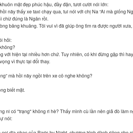
khuôn mặt đẹp phúc hậu, đầy đặn, tươi cười nói lớn:
 hồi nãy thấy xe taxi chạy qua, tui nói với chị Na “Ai mà giống N
ì chừ đúng là Ngân rồi.
 lòng bâng khuâng. Tôi vui vì đã giúp ông tìm ra được người xưa,
i hỏi:
 không?
 với hiện tại nhiều hơn chứ. Tuy nhiên, có khi đừng gặp thì ha
ọng vì thực tại đổi thay.
ông” mà hồi nãy ngồi trên xe cô nghe không?
ng biết mặt.
Ông ni có "trạng" không ri hè? Thấy mình cù lần nên giả đò làm 
ự nói:
n coi dĩa nhạc của Paris by Night, chương trình dành riêng cho n