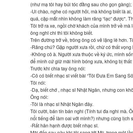
(như mạ tôi hay búi tóc đằng sau cho gọn gàng); 
-Ui chào, nghe có người hỏi, mà không biết là ai,
quá, cặp mắt nhìn không làm răng “lạc” được". Th
Tôi trở ra xe, ngồi chờ khách của mình trở về mà
ông nghĩ chi thì tôi không biết.
Trên đường trở về, trông ông có vẻ lặng lẽ hơn. Tô
-Răng chú? Gặp người xưa rồi, chừ có thất vọng
-Không cô à. Người xưa thuộc về ký ức, mình sống
để mình cứ giữ mãi hình bóng xưa, không bị thất v
Trước khi chia tay ông nói:
-Cô có biết nhạc sĩ viết bài “Tôi Đưa Em Sang S
Tôi nói:
-Dạ, biết chớ , nhạc sĩ Nhật Ngân, nhưng con khô
Ông nói:
-Tôi là nhạc sĩ Nhật Ngân đây.
Tôi cười, bán tín bán nghi (Tính tui đa nghi mà. 
nổi tiếng để làm oai với mình?) nhưng cũng lịch s
-Rất hân hạnh được biết nhạc sĩ.
Mãi đến sau này khi tôi sang tới Mỹ, trong một lầ