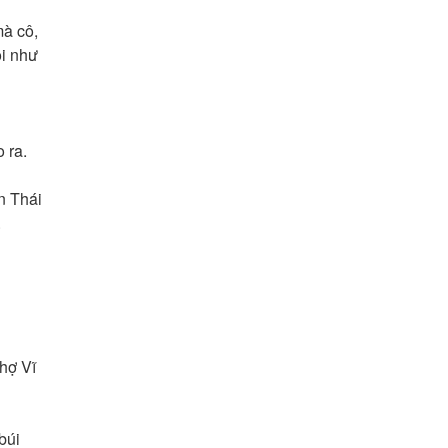
mà cô,
oi như
 ra.
n Thái
.
hợ Vĩ
búi