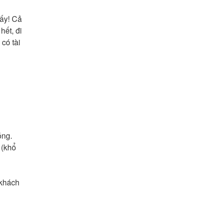
mấy! Cả
hết, đi
 có tài
óng.
 (khổ
 khách