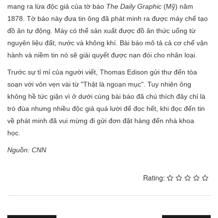
mang ra lừa độc giả của tờ báo
The Daily Graphic
(Mỹ) năm
1878. Tờ báo này đưa tin ông đã phát minh ra được máy chế tạo
đồ ăn tự động. Máy có thể sản xuất được đồ ăn thức uống từ
nguyên liệu đất, nước và không khí. Bài báo mô tả cả cơ chế vận
hành và niềm tin nó sẽ giải quyết được nạn đói cho nhân loại.
Trước sự tỉ mỉ của người viết, Thomas Edison gửi thư đến tòa
soạn với vỏn vẹn vài từ "Thật là ngoạn mục". Tuy nhiên ông
không hề tức giận vì ở dưới cùng bài báo đã chú thích đây chỉ là
trò đùa nhưng nhiều độc giả quá lười để đọc hết, khi đọc đến tin
về phát minh đã vui mừng đi gửi đơn đặt hàng đến nhà khoa
học.
Nguồn: CNN
Rating: