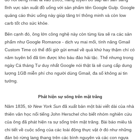
lĩnh vực sản xuất đồ uống với sản phẩm tên Google Gulp. Google
quảng cáo thức uống này giúp tăng trí thông minh và còn low
carb tốt cho sức khỏe.
Bên cạnh đó, ông lớn công nghệ này còn từng lừa sẽ ra các sản
phẩm như Google Romance - dịch vụ mai mối, tính năng Gmail
Custom Time có thể đổi giờ gửi email về quá khứ hay thậm chí có
năm tuyên bố đã tìm được kho báu đảo hải tặc. Thế nhưng trong
ngày Cá tháng Tư duy nhất Google nói thật là sẽ cung cấp dung
lượng 1GB miễn phí cho người dùng Gmail, đa số không ai tin
tưởng.
Phát hiện sự sống trên mặt trăng
Năm 1835, tờ
New York Sun
đã xuất bản một bài viết dài của nhà
thiên văn học nổi tiếng John Herschel cho biết nhóm nghiên cứu
của ông đã phát hiện ra sự sống trên mặt trăng. Bài báo miêu tả
chi tiết về cuộc sống của các loài động thực vật ở đó như những
đàn bò rừng lang thang trên các bình nguyên và các con ngựa