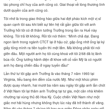
tác phong chỉ huy của anh cũng có. Giai thoại về lòng thương lính
dưới quyền của anh cũng có.
Tôi nhớ là trong giao thông hào giữa hai đợt pháo kích một vị sĩ
quan cạnh tôi sau khi biết sự liên hệ rất gần giữa tôi với anh
Trưởng hỏi tôi có đi thăm tướng Trưởng trong lần ra Huế này
không. Tôi trả lời không. Rồi tôi nói thêm: “Mình chả dại. Đang
ngon lành trong ngành CTCT lại ở hậu cứ, gặp ổng nhỡ ổng lại ký
giấy tống mình ra tiền tuyến thì mệt lắm. Mà không phải tôi nói
giỡn đâu. Một người anh họ tôi cùng khoá với tôi 2/68 đã bị lãnh
búa rồi. Ông tướng hãnh diện đi khoe với cố vấn Mỹ là có người
anh họ đang chiến đấu ở ngay tuyến đầu!”
Lần thứ tư tôi gặp anh Trưởng là vào tháng 7 năm 1993 tại
Virginia, tiểu bang êm đềm của nước Mỹ. Như một khúc phim
được quay nhanh, hai mươi ba năm sau ngày tôi gặp anh lần chót
ở Việt Nam tôi lại thăm anh Trưởng tại tư gia, một căn nhà khiêm
nhường tại vùng thủ đô Hoa Kỳ. Cuộc chiến Việt Nam như một
giấc mơ hãi hùng nhưng không thực lúc này đã trở thành dĩ vãng.
Năm đó vào tháng 7 chúng tôi bay qua miền Đông nhân ngày giỗ