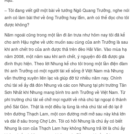
– Tôi đang viết giở một bài về tướng Ngô Quang Trưởng, nghe nói
anh có làm bài thơ về ông Trưởng hay lắm, anh có thể đọc cho tôi
được không?
Năm ngoái cũng trong một lần đi ăn trưa như hôm nay tôi đã kể
cho anh Hậu nghe về ước muốn sau cùng của anh Trưởng là sau
khi anh chết tro của anh được thả trên đèo Hải Vân. Vào mùa hạ
năm 2008, một năm sau khi anh chết, ý nguyện đó đã được gia
đình thực hiện. Theo lời Nhung kể cho tôi trong một lần điện đàm
thì anh Trưởng có một người tài xế sống ở Việt Nam mà Nhung
vẫn thường xuyên liên lạc và giúp đỡ từ nhiều năm nay. Chính
chú tài xế ấy đã đón Nhung và các con Nhung tại phi trường Tân
Sơn Nhất khi Nhung mang bình tro anh Trưởng về Việt Nam. Từ
phi trường chú tài xế chở mọi người về nhà chú tại ngoại ô thành
phố Sài Gòn. Thật là một điều lạ lùng là nhà chú tài xế đó lại ở
trên đường Thạch Lam, một con đường mới mở sau này khá lớn
và dài ở sâu trong Chợ Lớn. Tôi có hỏi Nhung là chú ấy có biết
Nhung là con của Thạch Lam hay không Nhung trả lời là chú ấy