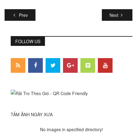
Prev
Next
FOLLOW US
TẤM ẢNH NGÀY XƯA
No images in specified directory!