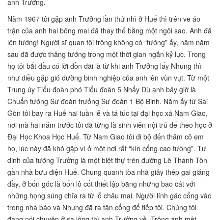
anh Trưởng.
Năm 1967 tôi gặp anh Trưởng lần thứ nhì ở Huế thì trên ve áo
trận của anh hai bông mai đã thay thế bằng một ngôi sao. Anh đã
lên tướng! Người sĩ quan tôi trông không có “tướng” ấy, năm năm
sau đã được thăng tướng trong một thời gian ngắn kỷ lục. Trong
họ tôi bắt đầu có lời đồn đãi là từ khi anh Trưởng lấy Nhung thì
như diều gặp gió đường binh nghiệp của anh lên vùn vụt. Từ một
Trung úy Tiểu đoàn phó Tiểu đoàn 5 Nhẩy Dù anh bây giờ là
Chuẩn tướng Sư đoàn trưởng Sư đoàn 1 Bộ Binh. Năm ấy từ Sài
Gòn tôi bay ra Huế hai tuần lễ và tá túc tại đại học xá Nam Giao,
nơi mà hai năm trước tôi đã từng là sinh viên nội trú để theo học ở
Đại Học Khoa Học Huế. Từ Nam Giao tôi đi bộ đến thăm cô em
họ, lúc này đã khó gặp vì ở một nơi rất “kín cổng cao tường”. Tư
dinh của tướng Trưởng là một biệt thự trên đường Lê Thánh Tôn
gần nhà bưu điện Huế. Chung quanh tòa nhà giây thép gai giăng
đầy, ở bốn góc là bốn lô cốt thiết lập bằng những bao cát với
những họng súng chĩa ra từ lỗ châu mai. Người lính gác cổng vào
trong nhà báo và Nhung đã ra tận cổng để tiếp tôi. Chúng tôi
đang nói chuyện ở sa lông thì anh Trưởng về. Trông anh mệt