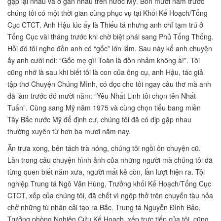
gặp lại nhau và ở gần nhau trên nước Mỹ. Bốn mươi năm trước
chúng tôi có một thời gian cùng phục vụ tại Khối Kế Hoạch/Tổng
Cục CTCT. Anh Hậu lúc ấy là Thiếu tá nhưng anh chỉ tạm trú ở
Tổng Cục vài tháng trước khi chờ biệt phái sang Phủ Tổng Thống.
Hồi đó tôi nghe đồn anh có “gốc” lớn lắm. Sau này kể anh chuyện
ấy anh cười nói: “Gốc mẹ gì! Toàn là đồn nhảm không à!”. Tôi
cũng nhớ là sau khi biết tôi là con của ông cụ, anh Hậu, tác giả
tập thơ Chuyện Chúng Mình, có đọc cho tôi ngay câu thơ mà anh
đã làm trước đó mười năm: “Yêu Nhất Linh tôi chọn tên Nhất
Tuấn”. Cùng sang Mỹ năm 1975 và cùng chọn tiểu bang miền
Tây Bắc nước Mỹ để định cư, chúng tôi đã có dịp gặp nhau
thường xuyên từ hơn ba mươi năm nay.
Ăn trưa xong, bên tách trà nóng, chúng tôi ngồi ôn chuyện cũ.
Lẫn trong câu chuyện hình ảnh của những người mà chúng tôi đã
từng quen biết năm xưa, người mất kẻ còn, lần lượt hiện ra. Tội
nghiệp Trung tá Ngô Văn Hùng, Trưởng khối Kế Hoạch/Tổng Cục
CTCT, xếp của chúng tôi, đã chết vì ngộp thở trên chuyến tàu hỏa
chở những tù nhân cải tạo ra Bắc. Trung tá Nguyễn Đình Bảo,
Trưởng phòng Nghiên Cứu Kế Hoạch, xếp trực tiếp của tôi, cũng