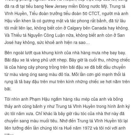
đã ra đi tại tiểu bang New Jersey miền Đông nước Mỹ. Trung tá
Vĩnh Huyền, Tiểu đoàn trưởng tiểu đoàn 50 CTCT, người mà anh
Hậu vẫn khen là có gương mặt và tác phong rất bảnh, đã từ lâu
tôi mất liên lạc, không biết còn ở Calgary bên Canada hay không.
Và Thiếu tá Nguyễn Công Luận nữa, không biết anh còn ở San
José hay không, sức khoẻ anh hiện ra sao…
Bên ngoài lướt qua khung kính của nhà hàng mưa nhẹ bay bay.
Bãi đậu xe lá vàng phủ ướt nhẹp. Bây giờ là cuối thu, những chiếc
lá của hàng cây phong trồng trên bãi đậu xe đã bắt đầu chuyển
từ màu vàng óng sang màu đỏ tía. Mỗi lần cơn gió mạnh thổi lá
rụng lả tả bay đậu trên mui trên kính những chiếc xe hơi nằm trên
bãi.
Tôi nhìn anh Phạm Hậu ngắm hàng râu mép của anh và bỗng
thấy anh cũng bảnh y như Trung tá Vĩnh Huyền trong hình ảnh ký
ức tôi năm xưa. Chỉ khác là bây giờ râu tóc của nhà thơ này đã
chuyển sang màu muối tiêu. Nhớ đến Trung tá Vĩnh Huyền tôi lại
liên tưởng đến lần chúng tôi ra Huế năm 1972 và tôi nói với anh
Hậu: