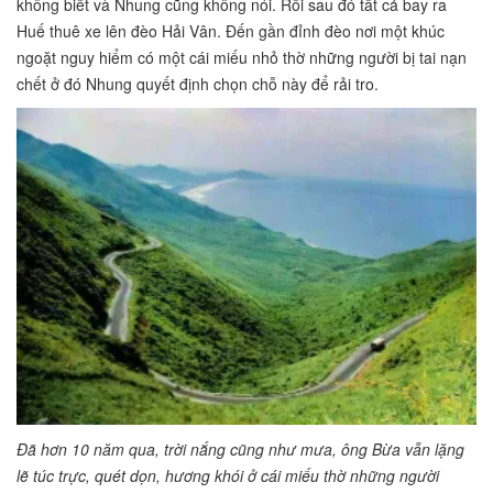
không biết và Nhung cũng không nói. Rồi sau đó tất cả bay ra
Huế thuê xe lên đèo Hải Vân. Đến gần đỉnh đèo nơi một khúc
ngoặt nguy hiểm có một cái miếu nhỏ thờ những người bị tai nạn
chết ở đó Nhung quyết định chọn chỗ này để rải tro.
Đã hơn 10 năm qua, trời nắng cũng như mưa, ông Bừa vẫn lặng
lẽ túc trực, quét dọn, hương khói ở cái miếu thờ những người