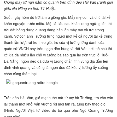
không may tử nạn nằm cô quạnh trên đỉnh đèo Hải Vân (ranh giới
giữa Đà Nẵng và tỉnh TT-Huế)…
Suốt ngày hôm đó trời âm u giông gió. Mấy mẹ con và chú tài xế
khấn nguyện trước miếu. Một lát lâu sau khấn xong ngửng lên thì
trời đất bỗng dưng quang đãng hẳn lên mây tan và trời trong
xanh. Vợ con anh Trưởng từng người một kể cả người tài xế trung
thành lần lượt rải tro theo gió, tro của vị tướng lừng danh của
quân sử VNCH bay trên ngọn đèo hùng vĩ Hải Vân nơi mà chú tài
xế kia đã nhiều lần chở vị tướng ba sao qua lại trên trục lộ Huế-
Đà Nẵng, ngọn đèo đã đưa vị tướng chấn lĩnh vùng địa đầu lên
đỉnh vinh quang và cũng là ngọn đèo đã kéo vị tướng ấy xuống
chốn cùng thảm bại.
Trên đèo Hải Vân, gió mạnh thế mà từ tay bà Trưởng, tro vẫn vón
lại thành một khối vấn vương rồi mới tan ra, tung bay theo gió.
(Hình: Người Việt, từ video do bà quả phụ Ngô Quang Trưởng
cung cấp)