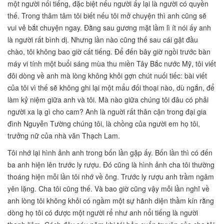
một người nổi tiếng, đặc biệt nếu người ấy lại là người có quyền
thế. Trong thâm tâm tôi biết nếu tôi mở chuyện thì anh cũng sẽ
vui vẻ bắt chuyện ngay. Đằng sau gương mặt lầm lì ít nói ấy anh
là người rất bình dị. Nhưng lần nào cũng thế sau cái gật đầu
chào, tôi không bao giờ cất tiếng. Để đến bây giờ ngồi trước bàn
máy vi tính một buổi sáng mùa thu miền Tây Bắc nước Mỹ, tôi viết
đôi dòng về anh mà lòng không khỏi gợn chút nuối tiếc: bài viết
của tôi vì thế sẽ không ghi lại một mẩu đối thoại nào, dù ngắn, để
làm kỷ niệm giữa anh và tôi. Mà nào giữa chúng tôi đâu có phải
người xa lạ gì cho cam? Anh là nguời rất thân cận trong đại gia
đình Nguyễn Tường chúng tôi, là chồng của người em họ tôi,
trưởng nữ của nhà văn Thạch Lam.
Tôi nhớ lại hình ảnh anh trong bốn lần gặp ấy. Bốn lần thì có đến
ba anh hiện lên trước ly rượu. Đó cũng là hình ảnh cha tôi thường
thoáng hiện mỗi lần tôi nhớ về ông. Trước ly rượu anh trầm ngâm
yên lặng. Cha tôi cũng thế. Và bao giờ cũng vậy mỗi lần nghĩ về
anh lòng tôi không khỏi có ngầm một sự hãnh diện thầm kín rằng
dòng họ tôi có được một người rể như anh nổi tiếng là người