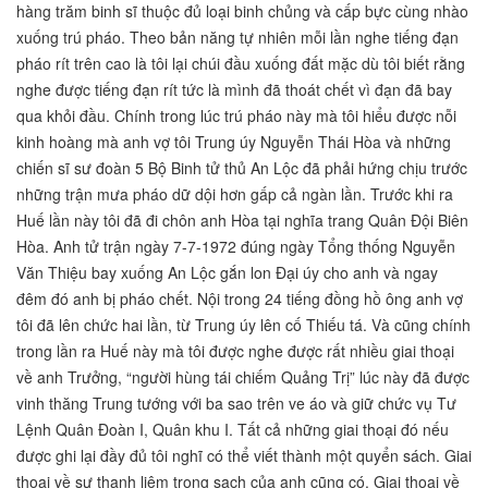
hàng trăm binh sĩ thuộc đủ loại binh chủng và cấp bực cùng nhào
xuống trú pháo. Theo bản năng tự nhiên mỗi lần nghe tiếng đạn
pháo rít trên cao là tôi lại chúi đầu xuống đất mặc dù tôi biết rằng
nghe được tiếng đạn rít tức là mình đã thoát chết vì đạn đã bay
qua khỏi đầu. Chính trong lúc trú pháo này mà tôi hiểu được nỗi
kinh hoàng mà anh vợ tôi Trung úy Nguyễn Thái Hòa và những
chiến sĩ sư đoàn 5 Bộ Binh tử thủ An Lộc đã phải hứng chịu trước
những trận mưa pháo dữ dội hơn gấp cả ngàn lần. Trước khi ra
Huế lần này tôi đã đi chôn anh Hòa tại nghĩa trang Quân Đội Biên
Hòa. Anh tử trận ngày 7-7-1972 đúng ngày Tổng thống Nguyễn
Văn Thiệu bay xuống An Lộc gắn lon Đại úy cho anh và ngay
đêm đó anh bị pháo chết. Nội trong 24 tiếng đồng hồ ông anh vợ
tôi đã lên chức hai lần, từ Trung úy lên cố Thiếu tá. Và cũng chính
trong lần ra Huế này mà tôi được nghe được rất nhiều giai thoại
về anh Trưởng, “người hùng tái chiếm Quảng Trị” lúc này đã được
vinh thăng Trung tướng với ba sao trên ve áo và giữ chức vụ Tư
Lệnh Quân Đoàn I, Quân khu I. Tất cả những giai thoại đó nếu
được ghi lại đầy đủ tôi nghĩ có thể viết thành một quyển sách. Giai
thoại về sự thanh liêm trong sạch của anh cũng có. Giai thoại về