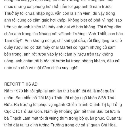
nhọc nhưng oai phong hơn hẳn lần tôi gặp anh 5 năm trước.
Thuở ấy tôi chưa nhập ngũ, vẫn còn là sinh viên, dù vậy trông
anh tôi cũng có cảm giác hơi khớp. Không biết có phải vì ngôi sao
trên ve áo anh khiến tôi thấy anh oai vệ hơn không. Tôi đứng dậy
chào anh trong lúc Nhung nói với anh Trưởng: “Anh Thiết, con bác
Tam đấy!”. Anh không nói gì, chỉ khẽ gật đầu, rồi lẳng lặng ra chỗ
quầy rượu nơi có đặt mấy chai Martell có ngâm những củ sâm
bên trong, anh rót rượu vào ly rồi cầm ly rượu trên tay không
uống, anh chậm rãi bước tới bước lui trong phòng khách, đầu cúi
nhìn sàn nhà vẻ mặt đăm chiêu suy nghĩ.
REPORT THIS AD
Năm 1970 khi tôi gặp lại anh lần thứ ba thì tôi đã là một quân
nhân. Sau biến cố Tết Mậu Thân tôi nhập ngũ khóa 2/68 Thủ
Đức. Ra trường tôi phục vụ ngành Chiến Tranh Chính Trị tại Tổng
Cục CTCT ở Sài Gòn. Năm ấy khoảng gần tết thím Sáu tôi tức là
bà Thạch Lam mất tôi đi viếng thím trong bộ quân phục. Quan tài
thím đặt tại tư dinh tướng Trưởng trong cư xá sĩ quan Chí Hòa.