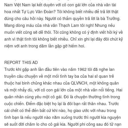
Nam Việt Nam lại kết duyên với cô con gái lớn của nhà văn tài
hoa nhất Tự Lực Văn Đoàn? Tôi không biết nhiều để trả lời thật
đúng cho câu hỏi này. Người có thẩm quyền trả lời là bà Trưởng.
Mang dòng máu của nhà văn Thạch Lam tôi nghĩ Nhung nếu
muốn viết cũng sẽ dễ thôi. Tôi cũng không có ý định viết hồi ký về
anh vì thật tình tôi không biết nhiều. Chỉ xin ghi lại đây đôi chút kỷ
niệm với anh trong dăm lần gặp gỡ hiếm hoi.
REPORT THIS AD
Trước khi gặp anh lần đầu tiên vào năm 1962 tôi đã nghe lan
truyền câu chuyện về một mối tình tay ba của hai sĩ quan trẻ
thuộc hai binh chủng khác nhau của QLVNCH, một không quân
và một nhẩy dù, với cô con gái lớn của một nhà văn nổi tiếng. Hai
quân nhân cùng yêu một cô gái. Đó là chuyện thường tình trong
cuộc chiến. Điểm đặc biệt họ lại là đôi bạn rất thân nhau. Trước
cái chết có thể đến bất cứ khi nào, họ giao ước với nhau trong
tình bạn là nếu người nào nằm xuống trước thì người kia nguyện
sẽ suốt đời chăm lo cho cô gái kia. Người phi công sau đó tử nạn