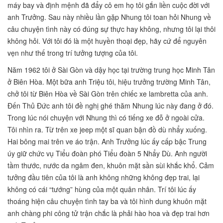
máy bay và định mệnh đã đẩy cô em họ tôi gắn liền cuộc đời với
anh Trưởng. Sau này nhiều lần gặp Nhung tôi toan hỏi Nhung về
câu chuyện tình này có đúng sự thực hay không, nhưng tôi lại thôi
không hỏi. Với tôi đó là một huyền thoại đẹp, hãy cứ để nguyên
vẹn như thế trong trí tưởng tượng của tôi.
Năm 1962 tôi ở Sài Gòn và dậy học tại trường trung học Minh Tân
ở Biên Hòa. Một bữa anh Triệu tôi, hiệu trưởng trường Minh Tân,
chở tôi từ Biên Hòa về Sài Gòn trên chiếc xe lambretta của anh.
Đến Thủ Đức anh tôi đề nghị ghé thăm Nhung lúc này đang ở đó.
Trong lúc nói chuyện với Nhung thì có tiếng xe đỗ ở ngoài cửa.
Tôi nhìn ra. Từ trên xe jeep một sĩ quan bận đồ dù nhẩy xuống.
Hai bông mai trên ve áo trận. Anh Trưởng lúc ấy cấp bậc Trung
úy giữ chức vụ Tiểu đoàn phó Tiểu đoàn 5 Nhẩy Dù. Anh người
tầm thước, nước da ngâm đen, khuôn mặt sần sùi khắc khổ. Cảm
tưởng đầu tiên của tôi là anh không những không đẹp trai, lại
không có cái “tướng” hùng của một quân nhân. Trí tôi lúc ấy
thoáng hiện câu chuyện tình tay ba và tôi hình dung khuôn mặt
anh chàng phi công tử trận chắc là phải hào hoa và đẹp trai hơn