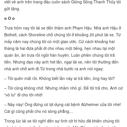
viết về anh trên trang đầu cuốn sách Giòng Sông Thanh Thủy tôi
gửi tặng.
o O o
Trưa hôm nay tôi lái xe đến thăm anh Phạm Hậu. Nhà anh Hậu ở
Bothell, cách Shoreline chỗ chúng tôi ở khoảng 20 phút lái xe. Từ
mấy năm nay chúng tôi có một giao ước. Cứ cách khoảng hai
tháng là hai đứa phải ới cho nhau một tiếng, hẹn nhau tại một
quán ăn, ăn trưa rồi ngồi hàn huyên. Luân phiên chúng tôi trả
tiền. Nhưng dạo này anh hơi lẫn, ngại lái xe, nên tôi thường đến
nhà anh chở anh đi.Từ trong nhà bước ra anh nói ngay:
– Tôi quên mất rồi. Không biết lần này ai trả tiền, ông hay tôi?
– Tôi cũng không nhớ. Nhưng nhầm nhò gì. Để tôi trả cho. Anh cứ
“vô tư” đi cho tôi nhờ!
– Này này! Ông đừng có lợi dụng cái bệnh Alzheimer của tôi nhé!
Cái gì cũng phải cho nó sòng phẳng…
Trong lúc lái xe tôi nghĩ đến sự tình cờ hi hữu đã khiến chúng tôi