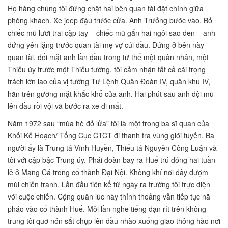
Họ hàng chúng tôi đứng chật hai bên quan tài đặt chính giữa
phòng khách. Xe jeep đậu trước cửa. Anh Trưởng bước vào. Bỏ
chiếc mũ lưỡi trai cặp tay – chiếc mũ gắn hai ngôi sao đen – anh
đứng yên lặng trước quan tài mẹ vợ cúi đầu. Đứng ở bên này
quan tài, đối mặt anh lần đầu trong tư thế một quân nhân, một
Thiếu úy trước một Thiếu tướng, tôi cảm nhận tất cả cái trọng
trách lớn lao của vị tướng Tư Lệnh Quân Đoàn IV, quân khu IV,
hằn trên gương mặt khắc khổ của anh. Hai phút sau anh đội mũ
lên đầu rồi vội vã bước ra xe đi mất.
Năm 1972 sau “mùa hè đỏ lửa” tôi là một trong ba sĩ quan của
Khối Kế Hoạch/ Tổng Cục CTCT đi thanh tra vùng giới tuyến. Ba
người ấy là Trung tá Vĩnh Huyền, Thiếu tá Nguyễn Công Luận và
tôi với cập bậc Trung úy. Phái đoàn bay ra Huế trú đóng hai tuần
lễ ở Mang Cá trong cổ thành Đại Nội. Không khí nơi đây đượm
mùi chiến tranh. Lần đầu tiên kể từ ngày ra trường tôi trực diện
với cuộc chiến. Cộng quân lúc này thỉnh thoảng vẫn tiếp tục nã
pháo vào cổ thành Huế. Mỗi lần nghe tiếng đạn rít trên không
trung tôi quơ nón sắt chụp lên đầu nhào xuống giao thông hào nơi