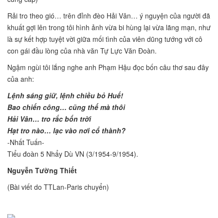
Rải tro theo gió… trên đỉnh đèo Hải Vân… ý nguyện của người đã
khuất gợi lên trong tôi hình ảnh vừa bi hùng lại vừa lãng mạn, như
là sự kết hợp tuyệt vời giữa mối tình của viên dũng tướng với cô
con gái đầu lòng của nhà văn Tự Lực Văn Đoàn.
Ngậm ngùi tôi lắng nghe anh Phạm Hậu đọc bốn câu thơ sau đây
của anh:
Lệnh sáng giữ, lệnh chiều bỏ Huế!
Bao chiến công… cũng thế mà thôi
Hải Vân… tro rắc bốn trời
Hạt tro nào… lạc vào nơi cổ thành
?
-Nhất Tuấn-
Tiểu đoàn 5 Nhẩy Dù VN (3/1954-9/1954).
Nguyễn Tường Thiết
(Bài viết do TTLan-Paris chuyển)