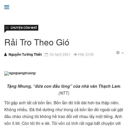
CHUYỆN CÒN NHỚ
Rải Tro Theo Gió
Nguyễn Tường Thiết
04 April 2021
Hits: 2135
Tặng Nhung, “đứa con đầu lòng” của nhà văn Thạch Lam
.
(NTT)
Tôi gặp anh tất cả bốn lần. Bốn lần đó trải dài hơn ba thập niên.
Không nhiều. Đã thế dường như trong cả bốn lần đó ngoài cái gật
đầu chào chúng tôi không hề trao đổi với nhau lấy một tiếng. Anh
vốn ít lời. Còn tôi thì e dè. Tôi vốn có tính rất ngại bắt chuyện với