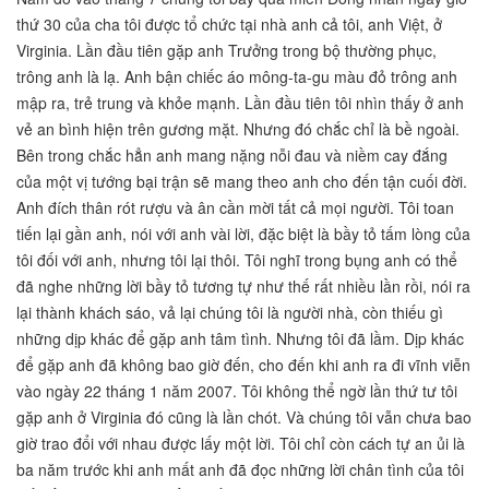
thứ 30 của cha tôi được tổ chức tại nhà anh cả tôi, anh Việt, ở
Virginia. Lần đầu tiên gặp anh Trưởng trong bộ thường phục,
trông anh là lạ. Anh bận chiếc áo mông-ta-gu màu đỏ trông anh
mập ra, trẻ trung và khỏe mạnh. Lần đầu tiên tôi nhìn thấy ở anh
vẻ an bình hiện trên gương mặt. Nhưng đó chắc chỉ là bề ngoài.
Bên trong chắc hẳn anh mang nặng nỗi đau và niềm cay đắng
của một vị tướng bại trận sẽ mang theo anh cho đến tận cuối đời.
Anh đích thân rót rượu và ân cần mời tất cả mọi người. Tôi toan
tiến lại gần anh, nói với anh vài lời, đặc biệt là bầy tỏ tấm lòng của
tôi đối với anh, nhưng tôi lại thôi. Tôi nghĩ trong bụng anh có thể
đã nghe những lời bầy tỏ tương tự như thế rất nhiều lần rồi, nói ra
lại thành khách sáo, vả lại chúng tôi là người nhà, còn thiếu gì
những dịp khác để gặp anh tâm tình. Nhưng tôi đã lầm. Dịp khác
để gặp anh đã không bao giờ đến, cho đến khi anh ra đi vĩnh viễn
vào ngày 22 tháng 1 năm 2007. Tôi không thể ngờ lần thứ tư tôi
gặp anh ở Virginia đó cũng là lần chót. Và chúng tôi vẫn chưa bao
giờ trao đổi với nhau được lấy một lời. Tôi chỉ còn cách tự an ủi là
ba năm trước khi anh mất anh đã đọc những lời chân tình của tôi