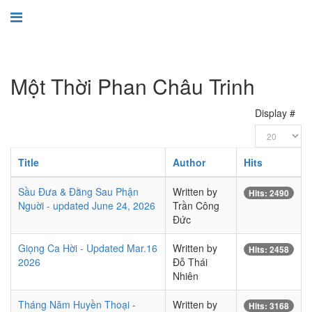
Một Thời Phan Châu Trinh
Display #
Title
Author
Hits
Sầu Đưa & Đằng Sau Phận
Written by
Hits: 2490
Nguời - updated June 24, 2026
Trần Công
Đức
Giọng Ca Hời - Updated Mar.16
Written by
Hits: 2458
2026
Đỗ Thái
Nhiên
Tháng Năm Huyền Thoại -
Written by
Hits: 3168