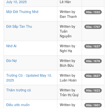
July 10, 2025
Lê Hân
Một Đời Thương Nhớ
Written by
Hits: 1532
Đan Thanh
Đời Sắp Tàn Thu
Written by
Hits: 1707
Tuấn
Nguyễn
Nhớ Ai
Written by
Hits: 1637
Nghi Hạ
Đòi Nợ
Written by
Hits: 1678
Bích Bửu
Trường Cũ - Updated May 10,
Written by
Hits: 2627
2025
Luân Hoán
Thăm trường cũ
Written by
Hits: 1623
Trần thị Quý
Điều ước muốn
Written by
Hits: 1601