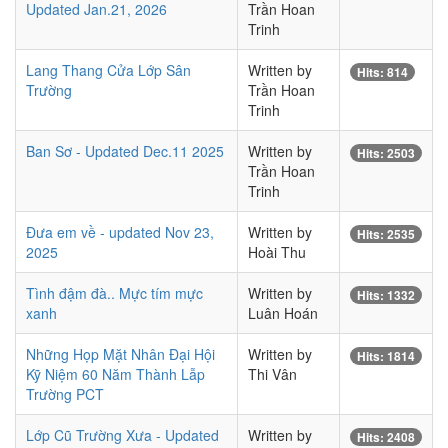
Updated Jan.21, 2026
Trần Hoan
Trinh
Lang Thang Cửa Lớp Sân
Written by
Hits: 814
Trường
Trần Hoan
Trinh
Ban Sơ - Updated Dec.11 2025
Written by
Hits: 2503
Trần Hoan
Trinh
Đưa em về - updated Nov 23,
Written by
Hits: 2535
2025
Hoài Thu
Tình đậm đà.. Mực tím mực
Written by
Hits: 1332
xanh
Luân Hoán
Những Họp Mặt Nhân Đại Hội
Written by
Hits: 1814
Kỹ Niệm 60 Năm Thành Lẫp
Thi Vân
Trường PCT
Lớp Cũ Trường Xưa - Updated
Written by
Hits: 2408