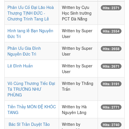
Phân Ưu Cố Đại Lão Hoà
Written by Cựu
Hits: 2371
Thượng TỊNH ĐỨC -
Học Sinh trường
Chương Trình Tang Lễ
PCT Đà Nẵng
Hình tang lễ Bạn Nguyễn
Written by Super
Hits: 2554
Đức Trì
User
Phân Ưu Gia Đình
Written by Super
Hits: 2658
Nguyễn Đức Trì
User
Lê Đình Huấn
Written by Super
Hits: 2671
User
Vô Cùng Thương Tiếc Đại
Written by Thắng
Hits: 3191
Tá TRƯƠNG NHƯ
Trấn
PHÙNG
Tiễn Thầy MÔN ĐỆ KHÓC
Written by Hà
Hits: 2771
TANG
Nguyên Lãng
Bác Sĩ Trần Duyệt Tảo
Written by
Hits: 2740