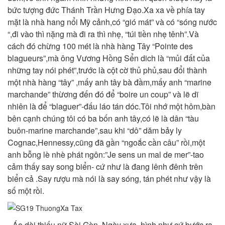
bức tượng đức Thánh Trần Hưng Đạo.Xa xa về phía tay
mặt
là nhà hang nổi Mỹ cảnh,có “gió mát” và có “sóng nước
“,đi vào thì nặng mà đi ra thì nhẹ, “túi tiền nhẹ tênh”.Và
cách đó chừng 100 mét là nhà hàng Tây “Pointe des
blagueurs”,mà ông Vương Hồng Sển dich là “mủi đất của
những tay nói phét”,trước là cột cờ thủ phủ,sau đổi thành
một nhà hàng “tây” ,mấy
anh tây bà đầm,mấy anh “marine
marchande” thừơng đến đó để “boire un coup” và lẽ dĩ
nhiên là để “blaguer”-đấu láo tán dóc.Tôi nhớ một hôm,bàn
bên cạnh chúng tôi có ba bốn anh tây,có lẽ là dân “tàu
buôn-marine marchande”
,sau khi “dô” dăm bảy ly
Cognac,Hennessy,cũng đã gần “ngoắc cần câu” rồi,một
anh bỗng lè nhè phát ngôn:”Je sens un mal de mer”-tao
cảm thấy say song biển- cứ như là đang lênh đênh trên
biển cả .Say rượu mà nói là say sóng, tán phét như vậy là
số một rồi.
Áo dài thiếu nữ Sài Gòn. Ngày xưa, hình như cứ bước ra