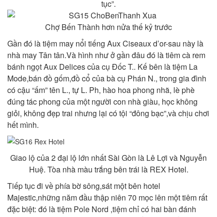
tục”.
Chợ Bến Thành hơn nửa thế kỷ trước
Gần đó là tiệm may nổi tiếng Aux Ciseaux d’or-sau này là
nhà may Tân tân.Và hình như ở gần đâu đó là tiêm cà rem
bánh ngọt Aux Delices của cụ Đốc T.. Kế bên là tiệm La
Mode,bán đồ gốm,đồ cổ của bà cụ Phán N., trong gia đình
có cậu “ấm” tên L., tự L. Ph, hào hoa phong nhã, lè phè
đúng tác phong của một người con nhà giàu, học không
giỏi, không đẹp trai nhưng lại có tội “đông bạc”,và chịu chơi
hết mình.
Giao lộ của 2 đại lộ lớn nhất Sài Gòn là Lê Lợi và Nguyễn
Huệ. Tòa nhà màu trắng bên trái là REX Hotel.
Tiếp tục đi về phía bờ sông,sát một bên hotel
Majestic,những năm đầu thập niên 70 mọc lên một tiêm rất
đặc biệt: đó là tiệm Pole Nord ,tiệm chỉ có hai bàn đánh