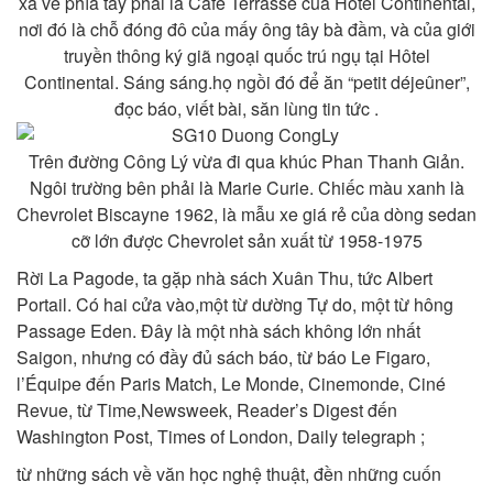
xa về phía tay phải là Café Terrasse của Hôtel Continental,
nơi đó là chỗ đóng đô của mấy ông tây bà đầm, và của giới
truyền thông ký giã ngoại quốc trú ngụ tại Hôtel
Continental. Sáng sáng.họ ngồi đó để ăn “petit déjeûner”,
đọc báo, viết bài, săn lùng tin tức .
Trên đường Công Lý vừa đi qua khúc Phan Thanh Giản.
Ngôi trường bên phải là Marie Curie. Chiếc màu xanh là
Chevrolet Biscayne 1962, là mẫu xe giá rẻ của dòng sedan
cỡ lớn được Chevrolet sản xuất từ 1958-1975
Rời La Pagode, ta gặp nhà sách Xuân Thu, tức Albert
Portail. Có hai cửa vào,một từ dường Tự do, một từ hông
Passage Eden. Đây là một nhà sách không lớn nhất
Saigon, nhưng có đầy đủ sách báo, từ báo Le Figaro,
l’Équipe đến Paris Match, Le Monde, Cinemonde, Ciné
Revue, từ Time,Newsweek, Reader’s Digest đến
Washington Post, Times of London, Daily telegraph ;
từ những sách về văn học nghệ thuật, đền những cuốn