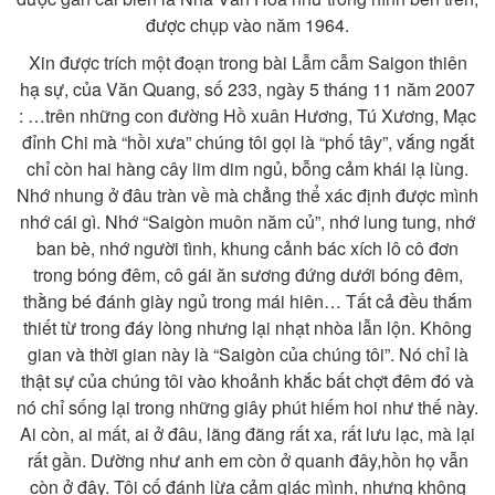
được chụp vào năm 1964.
Xin được trích một đoạn trong bài Lẫm cẫm Saigon thiên
hạ sự, của Văn Quang, số 233, ngày 5 tháng 11 năm 2007
:
…trên những con đường Hồ xuân Hương, Tú Xương, Mạc
đỉnh Chi mà “hồi xưa” chúng tôi gọi là “phố tây”, vắng ngắt
chỉ còn hai hàng cây lim dim ngủ, bỗng cảm khái lạ lùng.
Nhớ nhung ở đâu tràn về mà chẳng thể xác định được mình
nhớ cái gì. Nhớ “Saigòn muôn năm củ”, nhớ lung tung, nhớ
ban bè, nhớ người tình, khung cảnh bác xích lô cô đơn
trong bóng đêm, cô gái ăn sương đứng dưới bóng đêm,
thằng bé đánh giày ngủ trong mái hiên… Tất cả đều thắm
thiết từ trong đáy lòng nhưng lại nhạt nhòa lẫn lộn. Không
gian và thời gian
này là “Saigòn của chúng tôi”. Nó chỉ là
thật sự của chúng tôi vào khoảnh khắc bất chợt đêm đó và
nó chỉ sống lại trong những giây phút hiếm hoi như thế này.
Ai còn, ai mất, ai ở đâu, lãng đãng rất xa, rất lưu lạc, mà lại
rất gần. Dường như anh em còn ở quanh đây,hồn họ vẫn
còn ở đây. Tôi cố đánh lừa cảm giác mình, nhưng không