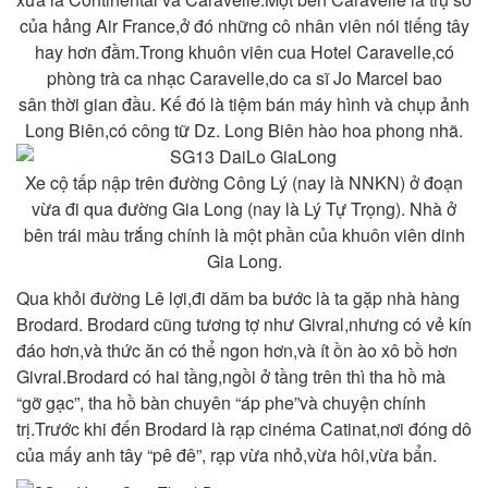
của hảng Air France,ở đó những cô nhân viên nói tiếng tây
hay hơn đầm.Trong khuôn viên cua Hotel Caravelle,có
phòng trà ca nhạc Caravelle,do ca sĩ Jo Marcel bao
sân
thời gian đầu. Kế đó là tiệm bán máy hình và chụp ảnh
Long Biên,có công tữ Dz. Long Biên hào hoa phong nhã.
Xe cộ tấp nập trên đường Công Lý (nay là NNKN) ở đoạn
vừa đi qua đường Gia Long (nay là Lý Tự Trọng). Nhà ở
bên trái màu trắng chính là một phần của khuôn viên dinh
Gia Long.
Qua khỏi đường Lê lợi,đi dăm ba bước là ta gặp nhà hàng
Brodard. Brodard cũng tương tợ như Givral,nhưng có vẻ kín
đáo hơn,và thức ăn có thể ngon hơn,và ít ồn ào xô bồ hơn
Givral.Brodard có hai tầng,ngồi ở tầng trên thì tha hồ mà
“gỡ gạc”, tha hồ bàn chuyên “áp phe”và chuyện chính
trị.Trước khi đến Brodard là rạp cinéma Catinat,nơi đóng dô
của mấy anh tây “pê đê”, rạp vừa nhỏ,vừa hôi,vừa bẩn.