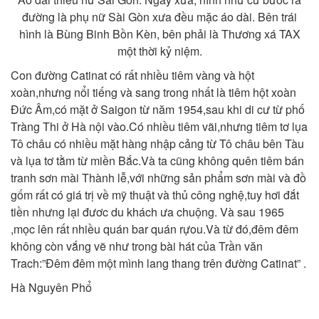
đường là phụ nữ Sài Gòn xưa đều mặc áo dài. Bên trái
hình là Bùng Binh Bồn Kèn, bên phải là Thương xá TAX
một thời kỷ niệm.
Con đường Catinat có rất nhiều tiêm vàng và hột
xoàn,nhưng nổi tiếng và sang trong nhất là tiêm hột xoàn
Đức Âm,có mặt ở Saigon từ năm 1954,sau khi di cư từ phố
Tràng Thi ở Hà nội vào.Có nhiều tiêm vãi,nhưng tiêm tơ lụa
Tô châu có nhiều mặt hàng nhập cảng từ Tô châu bên Tàu
và lụa tơ tằm từ miền Bắc.Và ta cũng không quên tiêm bán
tranh sơn mài Thành lễ,với những sản phẩm sơn mài và đồ
gốm rất có giá trị về mỹ thuật và thủ công nghệ,tuy hơi đắt
tiền nhưng lại đươc du khách ưa chuộng. Và sau 1965
,mọc lên rất nhiều quán bar quán rựou.Và từ đó,đêm đêm
không còn vắng vẽ như trong bài hát của Trần văn
Trach:”Đêm đêm một mình lang thang trên đường Catinat” .
Hà Nguyên Phổ