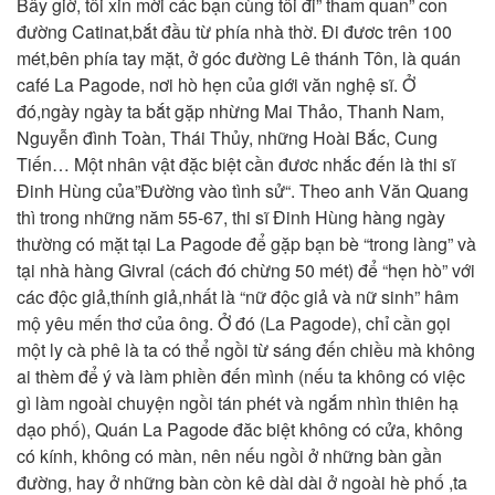
Bây giờ, tôi xin mời các bạn cùng tôi đi” tham quan” con
đường Catinat,bắt đầu từ phía nhà thờ. Đi đươc trên 100
mét,bên phía tay mặt, ở góc đường Lê thánh Tôn, là quán
café La Pagode, nơi hò hẹn của giới văn nghệ sĩ. Ở
đó,ngày ngày ta bắt gặp nhừng Mai Thảo, Thanh Nam,
Nguyễn đình Toàn, Thái Thủy, những Hoài Bắc, Cung
Tiến… Một nhân vật đặc biệt cần đươc nhắc đến là thi sĩ
Đinh Hùng của”Đường vào tình sử“. Theo anh Văn Quang
thì trong những năm 55-67, thi sĩ Đinh Hùng hàng ngày
thường có mặt tại La Pagode để gặp bạn bè “trong làng” và
tại nhà hàng Givral (cách đó chừng 50 mét) để “hẹn hò” với
các độc giả,thính giả,nhất là “nữ độc giả và nữ sinh” hâm
mộ yêu mến thơ của ông. Ở đó (La Pagode), chỉ cần gọi
một ly cà phê là ta có thể ngồi từ sáng đến chiều mà không
ai thèm để ý và làm phiền đến mình (nếu ta không có việc
gì làm ngoài chuyện ngồi tán phét và ngắm nhìn thiên hạ
dạo phố), Quán La Pagode đăc biệt không có cửa, không
có kính, không có màn, nên nếu ngồi ở
những bàn gần
đường, hay ở những bàn còn kê dài dài ở ngoài hè phố ,ta