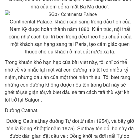
nhà của em để ra mắt Ba Mạ được”.
Continental Palace, khách sạn sang trọng đầu tiên của
Nam Kỳ được hoàn thành năm 1880. Kiến trúc, nội thất
cũng như cách bài trí bên trong đều theo tiêu chuẩn của
một khách sạn hạng sang tại Paris, tạo cảm giác quen
thuộc cho du khách ở một đất nước xa lạ.
Trong khuôn khổ hạn hẹp của bài viết này, tôi chỉ có thể
nhớ về và nhắc lại một vài con đường mà tôi có nhiều kỷ
niệm, những dấu ấn của một thời niên thiếu. Tôi biết rằng
những con đường không được nêu tên trong bài này sẽ
ghét tôi,sẽ giận tôi,và biết đâu sẽ tìm cách “trả thù vặt” khi
tôi trở lại Saigon.
Đường Catinat.
Đường Catinat,hay đường Tự do(từ năm 1954), và bây giờ
tên là Đồng Khởi(từ năm 1975). Sự thay tên đổi họ này đã
đươc dân gian đặt câu vè : Đồng khởi ra đời mất Tự do.