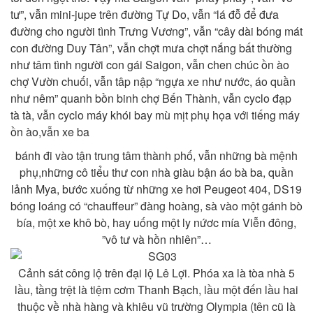
tư”, vẫn mini-jupe trên đường Tự Do, vẫn “lá đỗ để đưa
đường cho người tình Trưng Vương”, vẫn “cây dài bóng mát
con đường Duy Tân”, vẫn chợt mưa chợt nắng bất thường
như tâm tình người con gái Saigon, vẫn chen chúc ồn ào
chợ Vườn chuối, vẫn tâp nập “ngựa xe như nước, áo quần
như nêm” quanh bồn binh chợ Bến Thành, vẫn cyclo đạp
tà tà, vẫn cyclo máy khói bay mù mịt phụ họa với tiếng máy
ồn ào,vẫn xe ba
bánh đi vào tận trung tâm thành phố, vẫn những bà mệnh
phụ,những cô tiểu thư con nhà giàu bận áo bà ba, quần
lảnh Mya, bước xuống từ những xe hơi Peugeot 404, DS19
bóng loáng có “chauffeur” đàng hoàng, sà vào một gánh bò
bía, một xe khô bò, hay uống một ly nứơc mía Viễn đông,
”vô tư và hồn nhiên”…
Cảnh sát công lộ trên đại lộ Lê Lợi. Phóa xa là tòa nhà 5
lầu, tầng trệt là tiệm cơm Thanh Bạch, lầu một đến lầu hai
thuộc về nhà hàng và khiêu vũ trường Olympia (tên cũ là