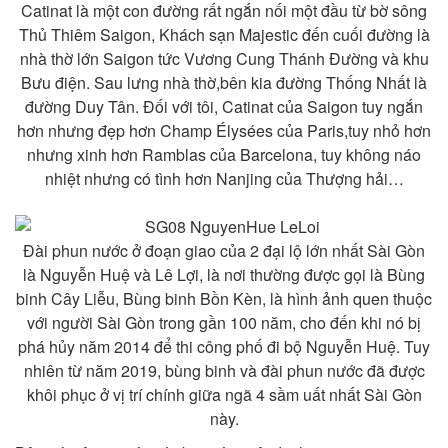
Catinat là một con đường rất ngắn nối một đầu từ bờ sông
Thủ Thiêm Saigon, Khách sạn Majestic đến cuối đường là
nhà thờ lớn Saigon tức Vương Cung Thánh Đường và khu
Bưu điện. Sau lưng nhà thờ,bên kia đường Thống Nhất là
đường Duy Tân. Đối với tôi, Catinat của Saigon tuy ngắn
hơn nhưng đẹp hơn Champ Élysées của Paris,tuy nhỏ hơn
nhưng xinh hơn Ramblas của Barcelona, tuy không náo
nhiệt nhưng có tình hơn Nanjing của Thượng hải…
Đài phun nước ở đoạn giao của 2 đại lộ lớn nhất Sài Gòn
là Nguyễn Huệ và Lê Lợi, là nơi thường được gọi là Bùng
binh Cây Liễu, Bùng binh Bồn Kèn, là hình ảnh quen thuộc
với người Sài Gòn trong gần 100 năm, cho đến khi nó bị
phá hủy năm 2014 để thi công phố đi bộ Nguyễn Huệ. Tuy
nhiên từ năm 2019, bùng binh và đài phun nước đã được
khôi phục ở vị trí chính giữa ngã 4 sầm uất nhất Sài Gòn
này.