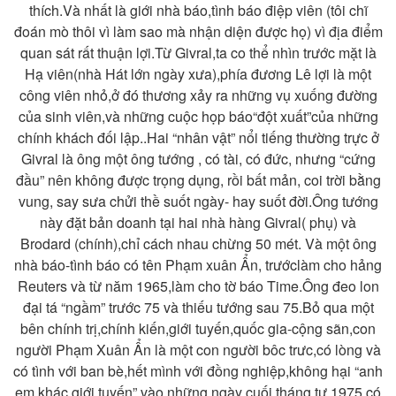
thích.Và nhất là giới nhà báo,tình báo điệp viên (tôi chĩ
đoán mò thôi vì làm sao mà nhận diện được họ) vì địa điểm
quan sát rất thuận lợi.Từ Givral,ta co thể nhìn trước mặt là
Hạ viên(nhà Hát lớn ngày xưa),phía đương Lê lợi là một
công viên nhỏ,ở đó thương xảy ra những vụ xuống đường
của sinh viên,và những cuộc họp báo“đột xuất”của những
chính khách đối lập..Hai “nhân vật” nổi tiếng thường trực ở
Givral là ông một ông tướng , có tài, có đức, nhưng “cứng
đầu” nên không được trọng dụng, rồi bất mản, coi trời bằng
vung, say sưa chửi thề suốt ngày- hay suốt đời.Ông tướng
này đặt bản doanh tại hai nhà hàng Givral( phụ) và
Brodard (chính),chỉ cách nhau chừng 50 mét. Và một ông
nhà báo-tình báo có tên Phạm xuân Ẩn, trướclàm cho hảng
Reuters và từ năm 1965,làm cho tờ báo Time.Ông đeo lon
đại tá “ngầm” trước 75 và thiếu tướng sau 75.Bỏ qua một
bên chính trị,chính kiến,giới tuyến,quốc gia-cộng sãn,con
người Phạm Xuân Ẩn là một con người bôc trưc,có lòng và
có tình với ban bè,hết mình với đồng nghiệp,không hại “anh
em khác giới tuyến” vào những ngày cuối tháng tư,1975,có