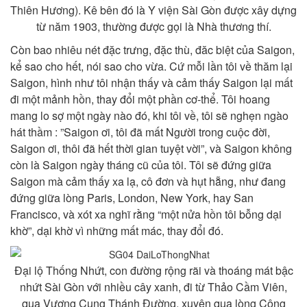
Thiên Hương). Kê bên đó là Y viện Sài Gòn được xây dựng
từ năm 1903, thường được gọi là Nhà thương thí.
Còn bao nhiêu nét đặc trưng, đặc thù, đăc biệt của Saigon,
kể sao cho hết, nói sao cho vừa. Cứ mỗi lần tôi về thăm lại
Saigon, hình như tôi nhận thấy và cảm thấy Saigon lại mất
đi một mảnh hồn, thay đổi một phần cơ-thể. Tôi hoang
mang lo sợ một ngày nào đó, khi tôi về, tôi sẽ nghẹn ngào
hát thầm : ”Saigon ơi, tôi đã mất Người trong cuộc đời,
Saigon ơi, thôi đã hết thời gian tuyệt vời”, và Saigon không
còn là Saigon ngày tháng cũ của tôi. Tôi sẽ đứng giữa
Saigon mà cảm thấy xa lạ, cô đơn và hụt hẵng, như đang
đứng giữa lòng Paris, London, New York, hay San
Francisco, và xót xa nghĩ rằng “một nửa hồn tôi bỗng dại
khờ”, dại khờ vì những mất mác, thay đổi đó.
Đại lộ Thống Nhứt, con đường rộng rãi và thoáng mát bậc
nhứt Sài Gòn với nhiều cây xanh, đi từ Thảo Cầm Viên,
qua Vương Cung Thánh Đường, xuyên qua lòng Công