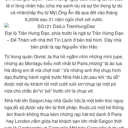
lẽ vì lòng nhân hậu (cha mẹ sanh ra) và sự tôn trọng tự do
cá nhân(hấp thụ từ Mỹ).Ông Ẩn đã qua đời vào tháng
9,2006 sau 31 năm ngồi chơi xơi nước.
Đại lộ Trần Hưng Đạo, phía trước là ngã tư Trần Hưng Đạo
– Đề Thám với nhà thờ Tin Lành ở bên trái hình. Dãy nhà
bên phải là rạp Nguyễn Văn Hảo
Từ trong quán Givral ,ta tha hồ ngắm nhìn những mini jupe,
những áo Montagu kiểu mới nhất từ Paris,những” tà áo lụa
Hà đông em đi mà chợt mát “.Và
những anh thợ chụp hình
dạo,thường hành nghề trước Nhà Hát Lớn,sau khi “dụ dỗ”
được một du khách rồi mới cười ruồi xin“chụp lại một pô
nữa cho chắc ăn”vì “pô” trước chĩ là chụp vờ.
Nhà hát lớn Saigon,hay nhà Quốc hội,là một kiến trúc nguy
nga,đồ sộ,được xây lên từ thời pháp- thuộc,có một hê thống
âm thanh không thua kém những rạp hát trứ danh ở Paris
hay London,nằm giữa hai khách sạn lớn nhất Saigon thời
xưa là Continental và Caravelle.Một bên Caravelle là trụ sỡ