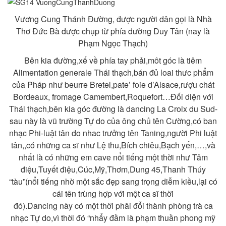
Vương Cung Thánh Đường, được người dân gọi là Nhà
Thơ Đức Bà được chụp từ phía đường Duy Tân (nay là
Phạm Ngọc Thạch)
Bên kia đường,xế về phía tay phải,môt góc là tiêm
Alimentation generale Thái thạch,bán đủ loai thưc phẩm
của Pháp như beurre Bretel,pate’ foie d’Alsace,rượu chát
Bordeaux, fromage Camembert,Roquefort…Đối diện với
Thái thạch,bên kia góc đường là dancing La Croix du Sud-
sau này là vũ trường Tự do của ông chủ tên Cường,có ban
nhạc Phi-luật tân do nhac trưởng tên Taning,người Phi luật
tân,,có những ca sĩ như Lệ thu,Bích chiêu,Bạch yến,…,và
nhất là có những em cave nổi tiếng một thời như Tâm
điệu,Tuyết
điệu,Cúc,Mỹ,Thơm,Dung 45,Thanh Thúy
“tàu”(nổi tiếng nhờ một sắc đẹp sang trọng diễm kiều,lại có
cái tên trùng hợp với một ca sĩ thời
đó).Dancing này có một thời phãi đổi thành phòng trà ca
nhạc Tự do,vì thời đó “nhẩy đầm là phạm thuần phong mỹ