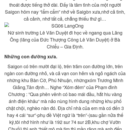
thoát được tiếng thở dài. Đấy là tâm tình của một người
Saigon hôm nay “lẩm cẩm” nhớ về Saigòn xưa,nhớ cả tình,
cả cảnh, nhớ tất cả, chẳng thiếu thứ gì…
Nữ sinh trường Lê Văn Duyệt đi học về ngang qua Lăng
Ông (lăng của Đức Thượng Công Lê Văn Duyệt) ở Bà
Chiểu – Gia Định.
Những con đường xưa.
Saigon có trên mười đại lộ, trên trăm con đường lớn, trên
ngàn con đường nhỏ, và cả vạn con hẻm và ngỏ ngách của
những khu Bàn Cờ, Phú Nhuận, nhữngxóm Trương Minh
Giảng,Tân định… Nghe “Xóm đêm” của Phạm đình
Chương : ”Qua phên vênh có bao mái đầu, hắt hiu vàng
ánh điện khâu“ mà nảo nùng hình dung những khu phố
chật chội, nghèo nàn đó. Địa chỉ nhà của em mà có đến 3
hay 4 cái “sur”-phụ đề Việt ngữ là “trên”-(sau gần nửa thế
kỹ,tôi nhớ hình như là 192 sur 74 sur 2B,khu chợ Vườn
Chuối) thì anh “biết mô mà tìm,thì mần răng mà anh đến