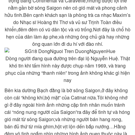
trọng bằng Continental và Caravelle,nhưng được lợi thế
nằm gần bờ sông Saigon nên có gió mát và phong cảnh
hửu tình.Bên cạnh khách sạn là phòng trà ca nhạc Maxim’s
do Nhạc sĩ Hoàng thi Thơ và vủ sư Trịnh Toàn điều
khiển,đêm đêm có vũ dân tộc và vũ trống.Nơi đây là chổ hò
hẹn của dân làm áp phe,và những ông chủ già hay những
ông quan lớn đi du hí với đào nhí.
Dòng người đang qua đường trên đại lộ Nguyễn Huệ. Thật
khó tin khi tấm hình này được chụp năm 1969, và trang
phục của những “thanh niên” trong ảnh không khác gì hiện
nay
Bên kia dường Bạch đằng là bờ sông Saigon,ở đây không
còn cái “không khí,bộ mặt” của Catinat nữa.Tôi không nhớ
gì ở đây ngoài hình ảnh những cặp tình nhân muốn tránh
cái “nóng nung người của Saigon”ra đây để tình tự và hóng
gió mát từ sông Saigon;và những người bán hang rong,
bán đủ thứ từ mía ghim,hột vịt lộn dến bắp nướng…Hằng
đêm,vô tình ngắm nhìn những hình ảnh quen thuộc này là