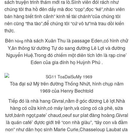
sách truyện trinh thám mới ra lò.Sinh viên đói rách như
chúng tôi tha hồ đên dấy mà đoc “cọp”,đọc “ké”,nhân viên
bán hàng biết tình cảnh” kinh tế tài chánh”của chúng tôi
nên cũng “tha tào”,để chúng tôi “cứ vô tư”mà trau dồi kiến
thức.
Bên
nhà sách Xuân Thu là passage Eden,có hình chử
hông
Y,ăn thông từ dường Tự do sang đường Lê Lợi và đường
Nguyển Huệ.Trong đó chiếm một diên tích lớn là rạp cine’
Eden của gia đính họ Huỳnh Phú .
Tòa đại sứ Mỹ trên đường Thống Nhứt, hình chụp năm
1969 của Henry Bechtold
Tiếp đó là nhà hang Givral,nằm ở góc đừơng Lê lợi.Nhà
hàng có cửa kính,có máy lạnh,và cũng có cà phê, sữa
tươi,bánh ngọt,pate’ chaud,oeuf sur plat đàng hoàng.Givral
là quán café’ đựơc giới trẻ “con nhà giàu”, “tây con và đầm
non” như dân học sinh Marie Curie,Chasseloup Laubat ưa