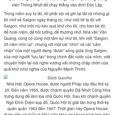
viên Thống Nhứt để chạy thẳng vào dinh Độc Lập.
Trong niềm suy tư đó, tôi phải vội vã ghi lại tất cã những gì
tôi nhớ về Saigon ngày tháng cũ, như một lời tạ tội với
Saigon, như một níu kéo quá khứ cho tôi, cho ban bè tôi,
để hoài niệm, để hồi tưởng, để thương nhớ. Nhà văn Văn
Quang, cũng có cùng một tâm sự như tôi, khi viết “Saigon,
25 năm nhìn lại”, nhưng với một cái “nhìn” và cái “cảm
nhận” của một người đang “được” sống giữa lòng Saigon,
của một người “lưu lạc” trong chính đất nước của mình, viết
chuyện hiện tại mà nghe vương vất những chập chờn của
quá khứ (chữ nghĩa của Nguyễn Mạnh Trinh).
Nhà Hát, Opera House, được người Pháp xây đầu thế kỷ
20. Đến năm 1955, được chánh quyền Đệ Nhứt Cộng Hòa
trưng dụng để làm tòa nhà Quốc Hội. Sau khi chánh quyền
Ngô Đình Diệm sụp đổ, Quốc Hội bị giải tán trong thời kỳ
quân quản 1963 đến 1967. Thời gian này Opera House
được gắn cái biển là Nhà Văn Hóa như trong hình bên trên,