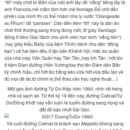
“tilt”-máy chơi bi điện-của một anh tây rất “vắng” tiếng tây là
anh Francois,mê mắm tôm hơn mê fromage.Để chờ đến
phiên của mình thì có thể nhâm nha ly nước “Orangeade
au Rhum” rất “parisien” .Dân đến tiêm “tilt” này là dân ăn
chơi thời thượng,sang trọng đúng mốt, đi giày Santiago
đóng ở tiêm Gia( dành cho sinh viên học sinh “vắng tiền”)
,hay giày kiểu Bally của tiệm Trinh( dành cho dân “đông
bạc”) cả hai tiệm đều ở tận bên Khánh hội; măc áo quần
của nhà may Văn Quân hay Tân Tân,,hay Ích Tân ; hớt tóc
ở tiệm Đàm đường Hiền Vương(tay thợ tên Đàm dân Bắc
kỳ chính hiệu, chỉ hớt tóc bằng kéo,vừa hớt vừa đấu láo về
đủ mọi đề tài,từ chính trị,thể thao,văn học nghệ thuật…)
Một góc ảnh đường Tự Do thập niên 1960, nhìn rất trang
nhã và sạch sẽ. Từ thế kỷ 19 đến nay, đường Catinat/Tự
Do/Đồng Khởi này vẫn lu
ôn là tuyến đường sang trọng và
đắt đỏ bậc nhứt Sài Gòn.
Và cuối đường Catinat là khách sạn Majestic,không sang