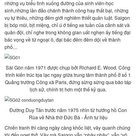
những vụ biểu tình xuống đường của sinh viên-học
sinh,những lần đảo chánh thành công hay thất bại, những
vụ tự thiêu, những đêm giới nghiêm thiết quân luật. Saigon
bị bóp mũi, bịt miệng, chỉ ú ớ tiếng xe tuần của cảnh sát và
quân đội, chỉ nghe trong không gian uất nghẹn ấy tiếng đại
bác vọng về từ ngoại ô, đại bác đêm đêm dội về thành
phố…
Sài Gòn năm 1971 được chụp bởi Richard E. Wood. Công
trình kiến trúc tọa lạc ngay giữa trung tâm thành phố ở số 1
Quảng trường Công xã Paris, đứng sừng sững qua bão táp
lịch sử, chính trị hơn một thế kỷ qua.
Đường Duy Tân trước năm 1975 nhìn từ hướng hồ Con
Rùa về Nhà thờ Đức Bà - Ảnh tư liệu
Chiến tranh thì càng ngày càng khốc liệt, vây quanh chúng
tôi đến ngẹt thở. Vậy mà Saigon vẫn “phây phây”, vẫn “vô