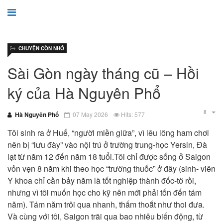
CHUYỆN CÒN NHỚ
Sài Gòn ngày tháng cũ – Hồi
ký của Hà Nguyên Phổ
Hà Nguyên Phổ
07 May 2026
Hits: 577
Tôi sinh ra ở Huế, “người miền giữa”, vì lêu lõng ham chơi
nên bị “lưu đày” vào nội trú ở trường trung-học Yersin, Đà
lạt từ năm 12 đến năm 18 tuổi.Tôi chỉ được sống ở Saigon
vỏn vẹn 8 năm khi theo học “trường thuốc” ở đây (sinh- viên
Y khoa chỉ cần bảy năm là tốt nghiệp thành đốc-tờ rồi,
nhưng vì tôi muốn học cho kỹ nên mới phải tốn đến tám
năm). Tám năm trôi qua nhanh, thấm
thoắt như thoi đưa.
Và cùng với tôi, Saigon trãi qua bao nhiêu biến động, từ