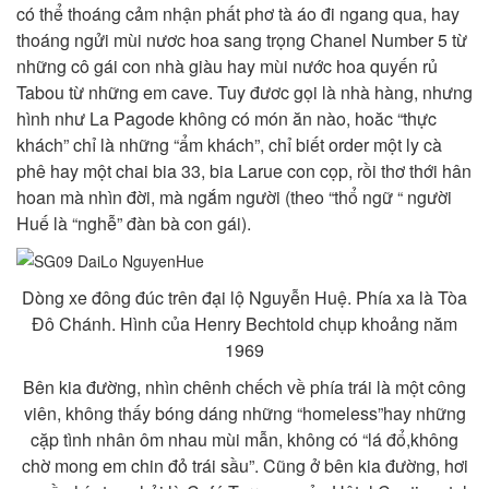
có thể thoáng cảm nhận phất phơ tà áo đi ngang qua, hay
thoáng ngửi mùi nươc hoa sang trọng Chanel Number 5 từ
những cô gái con nhà giàu hay mùi nước hoa quyến rủ
Tabou từ những em cave. Tuy đươc gọi là nhà hàng, nhưng
hình như La Pagode không có món ăn nào, hoăc “thực
khách” chỉ là những “ẩm khách”, chỉ biết order một ly cà
phê hay một chai bia 33, bia Larue con cọp, rồi thơ thới hân
hoan mà nhìn đời, mà ngắm người (theo “thổ ngữ “ người
Huế là “nghễ” đàn bà con gái).
Dòng xe đông đúc trên đại lộ Nguyễn Huệ. Phía xa là Tòa
Đô Chánh. Hình của Henry Bechtold chụp khoảng năm
1969
Bên kia đường, nhìn chênh chếch về phía trái là một công
viên, không thấy bóng dáng những “homeless”hay những
cặp tình nhân ôm nhau mùi mẫn, không có “lá đổ,không
chờ mong em chin đỏ trái sầu”. Cũng ở bên kia đường, hơi