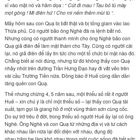
xỉ vào mặt nó và hăm dọa : “
Cút đi mau ! Tau bỏ tù mày
mọt gông ! Mi
điên hứ !
Cho mi
n
ếm th
êm
mùi tù “.
Mấy hôm sau con Quạ bị bắt thật và bị tống giam vào lao
Thừa phủ. Có người bảo ông Nghè đã ra lệnh bắt nó.
Nhưng cũng có người thanh minh cho ông Nghè bảo con
Quạ giả điên để làm mật thám cho Tây. Cũng có người cãi
lại, nó giả điên để lấy tin tức cho một tổ chức bí mật nào đó.
Chẳng biết ai nói đúng, nhưng từ đó không thấy con Quạ
nhảy nhót trên đường Trần Hưng Đạo hay đi vắt vẻo trên
vài cầu Trường Tiền nữa. Đồng bào ở Huế cũng dần dần
lãng quên con Quạ.
Thế nhưng chừng 4, 5 năm sau, một thiểu số rất ít người
Huế – xin chú ý là chỉ một thiểu số – lại thấy con Quạ tái
xuất, tạm gọi là giang hồ ở một vùng thâm sơn cùng cốc.
Do sự trớ trêu ở đời, trong thiểu số người Huế ấy lại có ông
Nghè. Ông Nghè và con Quạ từ những địa vị và tư cách
khác nhau lần nữa lại đối diện với nhau, đụng độ
nhau,hăm he làm khó nhau trong một cuộc sống đã hết sức