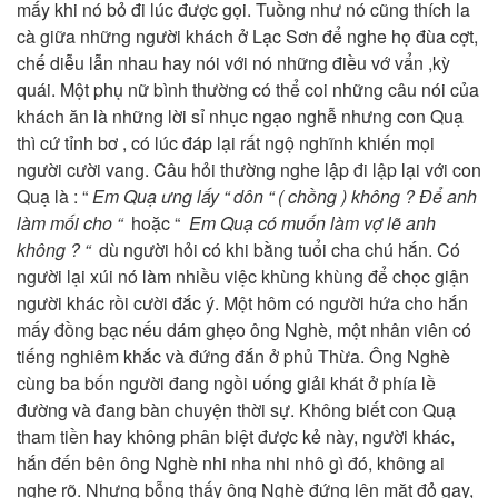
mấy khi nó bỏ đi lúc được gọi. Tuồng như nó cũng thích la
cà giữa những người khách ở Lạc Sơn để nghe họ đùa cợt,
chế diễu lẫn nhau hay nói với nó những điều vớ vẩn ,kỳ
quái. Một phụ nữ bình thường có thể coi những câu nói của
khách ăn là những lời sỉ nhục ngạo nghễ nhưng con Quạ
thì cứ tỉnh bơ , có lúc đáp lại rất ngộ nghĩnh khiến mọi
người cười vang. Câu hỏi thường nghe lập đi lập lại với con
Quạ là : “
Em Quạ ưng lấy “ dôn “ ( chồng ) không ? Để anh
làm mối cho “
hoặc “
Em Quạ có muốn làm vợ lẽ anh
không ? “
dù người hỏi có khi bằng tuổi cha chú hắn. Có
người lại xúi nó làm nhiều việc khùng khùng để chọc giận
người khác rồi cười đắc ý. Một hôm có người hứa cho hắn
mấy đồng bạc nếu dám ghẹo ông Nghè, một nhân viên có
tiếng nghiêm khắc và đứng đắn ở phủ Thừa. Ông Nghè
cùng ba bốn người đang ngồi uống giải khát ở phía lề
đường và đang bàn chuyện thời sự. Không biết con Quạ
tham tiền hay không phân biệt được kẻ này, người khác,
hắn đến bên ông Nghè nhi nha nhi nhô gì đó, không ai
nghe rõ. Nhưng bỗng thấy ông Nghè đứng lên mặt đỏ gay,