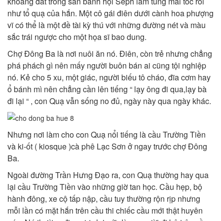
khoảng đất trống sân banh hội Seph làm tung mái tóc rối
như tổ quạ của hắn. Một cô gái điên dưới cành hoa phượng
vĩ có thể là một đề tài kỳ thú với những đường nét và màu
sắc trái ngược cho một họa sĩ bao dung.
Chợ Đông Ba là nơi nuôi ăn nó. Điên, còn trẻ nhưng chẳng
phá phách gì nên mấy người buôn bán ai cũng tội nghiệp
nó. Kẻ cho 5 xu, một giác, người biếu tô cháo, đĩa cơm hay
ổ bánh mì nên chẳng cần lên tiếng “ lạy ông đi qua,lạy bà
đi lại “ , con Quạ vẫn sống no đủ, ngày này qua ngày khác.
Nhưng nơi làm cho con Quạ nổi tiếng là cầu Trường Tiền
và ki-ốt ( kiosque )cà phê Lạc Sơn ở ngay trước chợ Đông
Ba.
Ngoài đường Trần Hưng Đạo ra, con Quạ thường hay qua
lại cầu Trường Tiền vào những giờ tan học. Cầu hẹp, bộ
hành đông, xe cộ tấp nập, cầu tuy thường rộn rịp nhưng
mỗi lần có mặt hắn trên cầu thi chiếc cầu mới thật huyên