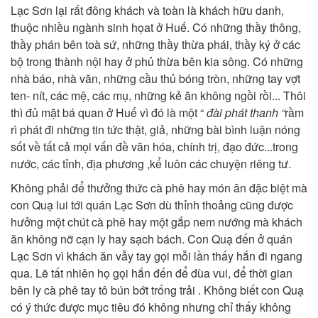
Lạc Sơn lại rất đông khách và toàn là khách hữu danh,
thuộc nhiều ngành sinh họat ở Huế. Có những thầy thông,
thầy phán bên toà sứ, những thầy thừa phái, thầy ký ở các
bộ trong thành nội hay ở phủ thừa bên kia sông. Có những
nhà báo, nhà văn, những cầu thủ bóng tròn, những tay vợt
ten- nít, các mệ, các mụ, những kẻ ăn không ngồi rồi... Thôi
thì đủ mặt bá quan ở Huế vì đó là một “
đài phát thanh “
rầm
rì phát đi những tin tức thật, giả, những bài bình luận nóng
sốt về tất cả mọi vấn đề văn hóa, chính trị, đạo đức...trong
nước, các tỉnh, địa phương ,kể luôn các chuyện riêng tư.
Không phải để thưởng thức cà phê hay món ăn đặc biệt mà
con Quạ lui tới quán Lạc Sơn dù thỉnh thoảng cũng được
hưởng một chút cà phê hay một gắp nem nướng mà khách
ăn không nỡ cạn ly hay sạch bách. Con Quạ đến ở quán
Lạc Sơn vì khách ăn vẫy tay gọi mỗi lần thấy hắn đi ngang
qua. Lẽ tất nhiên họ gọi hắn đến để đùa vui, để thời gian
bên ly cà phê tay tô bún bớt trống trải . Không biết con Quạ
có ý thức được mục tiêu đó không nhưng chỉ thấy không