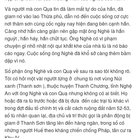
Và người mà con Qụa tin đã làm mất tự do của hắn, đã
giam nó vào lao Thừa phủ, dẫn nó đến cuộc sống cơ cực
nơi thâm sơn cùng cốc ngày nay hiện đang bên cạnh hắn.
Càng nhớ hắn càng giận nên gặp mặt ông Nghè là hắn
nguýt , hắn háy, hắn chửi tục. Ông Nghè có vi phạm
chuyện gì nhỏ nhặt nội qui khắt khe của nhà tù là nó báo
cáo ngay. Cuộc sống ông Nghè đã khổ sở càng thêm bầm
dập vì nó.
Số phận ông Nghè và con Quạ về sau ra sao tôi không rõ.
Tôi có hỏi một vài người từng ở chung tù nơi vùng Núi
xanh (Thanh sơn ), thuộc huyện Thanh Chương, tỉnh Nghệ
An với ông Nghè và con Quạ nhưng không có ai biết. Họ
hoặc đã ra tù trước hoặc đã bị đưa đến các trại tù khác vì
trong đợt đấu tố chính trị và cải cách ruộng đất năm 52-53,
số tù nhân quan lại, địa chủ và trí thức gọi là phản động bị
giam ở Thanh Sơn tăng lên đến hàng ngàn, trong số có
những người Huế theo kháng chiến chống Pháp, tản cư ra
Khu IV.