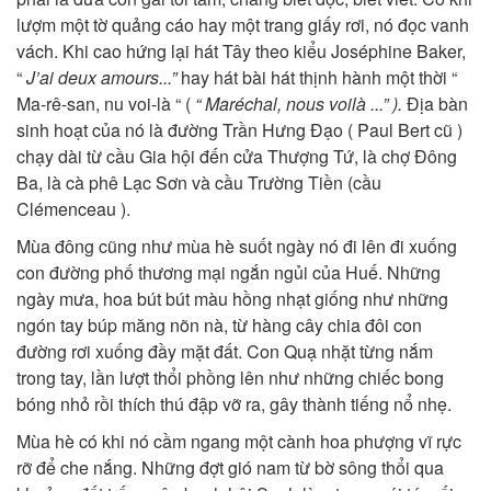
lượm một tờ quảng cáo hay một trang giấy rơi, nó đọc vanh
vách. Khi cao hứng lại hát Tây theo kiểu Joséphine Baker,
“
J’ai deux amours...”
hay hát bài hát thịnh hành một thời “
Ma-rê-san, nu voi-là “ (
“ Mare
́chal, nous voilà ...”
)
.
Địa bàn
sinh hoạt của nó là đường Trần Hưng Đạo ( Paul Bert cũ )
chạy dài từ cầu Gia hội đến cửa Thượng Tứ, là chợ Đông
Ba, là cà phê Lạc Sơn và cầu Trường Tiền (cầu
Clémenceau ).
Mùa đông cũng như mùa hè suốt ngày nó đi lên đi xuống
con đường phố thương mại ngắn ngủi của Huế. Những
ngày mưa, hoa bút bút màu hồng nhạt giống như những
ngón tay búp măng nõn nà, từ hàng cây chia đôi con
đường rơi xuống đầy mặt đất. Con Quạ nhặt từng nắm
trong tay, lần lượt thổi phồng lên như những chiếc bong
bóng nhỏ rồi thích thú đập vỡ ra, gây thành tiếng nổ nhẹ.
Mùa hè có khi nó cầm ngang một cành hoa phượng vĩ rực
rỡ để che nắng. Những đợt gió nam từ bờ sông thổi qua