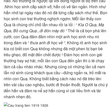
náo. Nó thường đi ngược lại với dòng người đi bộ trên cầu
.Nhìn học sinh cắp sách vở, hắn có vẻ tần ngần. Hình như
hắn nhớ lại ngày nào đó nó đã từng cắp sách như thế. Bọn
học sinh con trai thường nghịch ngợm. Mỗi lần thấy con
Quạ là chúng chỉ chỏ lẫn nhau rồi la lối : “
Kìa O Quạ, Mạ
Qụa, Bồ cưng Quạ...đi đón mày đó “
Thế là cả bọn phá lên
cười, con Quạ đăm đăm nhìn một anh học sinh nhu mì
trong đám và “
thưa anh đi học về “.
Không rõ anh học sinh
kia có biết con Quạ không nhưng đã một phen bị bạn bè
trêu ghẹo, đỏ mặt đến chết được ! Đám học sinh con gái
thường hay sợ hãi, mỗi lần con Qụa đến gần thì ù té chạy
làm cả cầu nháo nhác. Nhưng cũng có những lần cả nam
lẫn nữ sinh cùng khách qua cầu –đứng ngẩn ra, trố mắt ra
nhìn con Quạ. Không biết bằng cách nào nó đã trèo lên
trên vài cầu cao nghệu, bước đi thoăn thoắt. Người ta chú ý
đến hắn và đâm ra nể sợ hắn cũng vì cái liều lĩnh và tài
nhanh nhẹn đó.