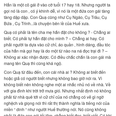
Hắn là một cô gái ở vào cỡ tuổi 17 hay 18. Nhưng người ta
gọi nó là con , có ý khinh dễ, vì nó là một đứa con gái tàng
tàng dập dập. Con Quạ cũng như Cụ Ngáo, Cụ Trâu, Cụ
Bứa , Cụ Trình...là chuyện bên lề của Huế xưa.
Quạ có phải là tên cha mẹ hắn đặt cho không ? - Chẳng ai
biết. Có phải tự hắn đặt cho mình ? – Chẳng ai hay. Có
phải người ta dựa vào cử chỉ, áo quần , hình dáng, đầu tóc
của hắn mà gọi hay là do một từ nào na ná đọc trại đi ? –
Không ai xác nhận được. Có điều chắc chắn là con gái mà
mang tên Quạ thì cũng khá ngộ.
Con Quạ từ đâu đến, con cái nhà ai ? Không ai biết đến
hoặc giả có người biết nhưng không bao giờ nói ra. Vì
không biết nên không nghe một ai nhắc nhủ nó về nhà. Về
với gia đình khi trời trở mưa gió. Nhưng nhất định nó không
phải từ nhà quê tới vì cử chỉ của nó chẳng có vẻ gì ngờ
nghệch và giọng nói thì rất thị thành nghĩa là tiếng nói của
miền “ dinh “ như người Huế thường nói. Nó cũng không
phải là đứa con gái tối tăm, chẳng biết đọc, biết viết. Có khi