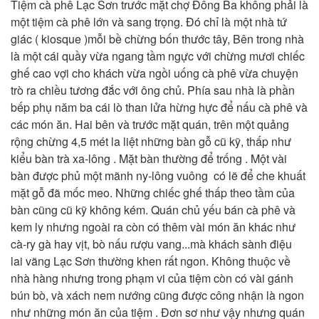
Tiệm cà phê Lạc Sơn trước mặt chợ Đông Ba không phải là
một tiệm cà phê lớn và sang trọng. Đó chỉ là một nhà tứ
giác ( kiosque )mỗi bề chừng bốn thước tây, Bên trong nhà
là một cái quầy vừa ngang tầm ngực với chừng mươi chiếc
ghế cao vợi cho khách vừa ngồi uống cà phê vừa chuyện
trò ra chiều tương đắc với ông chủ. Phía sau nhà là phần
bếp phụ năm ba cái lò than lửa hừng hực để nấu cà phê và
các món ăn. Hai bên và trước mặt quán, trên một quảng
rộng chừng 4,5 mét la liệt những bàn gỗ cũ kỹ, thấp như
kiểu bàn trà xa-lông . Mặt bàn thường để trống . Một vài
bàn được phủ một mãnh ny-lông vuông có lẽ để che khuất
mặt gỗ đã mốc meo. Những chiếc ghế thấp theo tầm của
bàn cũng cũ kỹ không kém. Quán chủ yếu bán cà phê và
kem ly nhưng ngoài ra còn có thêm vài món ăn khác như
cà-ry gà hay vịt, bò nấu rượu vang...mà khách sành điệu
lai vãng Lạc Sơn thường khen rất ngon. Không thuộc về
nhà hàng nhưng trong phạm vi của tiệm còn có vài gánh
bún bò, và xách nem nướng cũng được công nhận là ngon
như những món ăn của tiệm . Đơn sơ như vậy nhưng quán