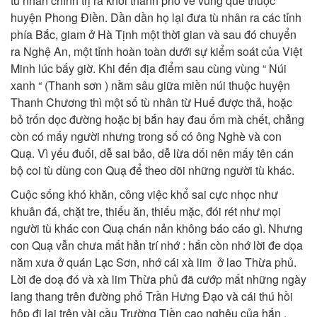
tù nhân chính trị ra khỏi thành phố về vùng quê thuộc
huyện Phong Điền. Dần dần họ lại đưa tù nhân ra các tỉnh
phía Bắc, giam ở Hà Tịnh một thời gian và sau đó chuyển
ra Nghệ An, một tỉnh hoàn toàn dưới sự kiểm soát của Việt
Minh lúc bấy giờ. Khi đến địa điểm sau cùng vùng “ Núi
xanh “ (Thanh sơn ) nằm sâu giữa miền núi thuộc huyện
Thanh Chương thì một số tù nhân từ Huế được thả, hoặc
bỏ trốn dọc đường hoặc bị bắn hay đau ốm mà chết, chẳng
còn có mấy người nhưng trong số có ông Nghè và con
Quạ. Vì yếu đuối, dễ sai bảo, dễ lừa dối nên mấy tên cán
bộ coi tù dùng con Quạ để theo dõi những người tù khác.
Cuộc sống khó khăn, công việc khổ sai cực nhọc như
khuân đá, chặt tre, thiếu ăn, thiếu mặc, đói rét như mọi
người tù khác con Quạ chán nản không báo cáo gì. Nhưng
con Quạ vẫn chưa mất hẳn trí nhớ : hắn còn nhớ lời đe dọa
năm xưa ở quán Lạc Sơn, nhớ cái xà lim ở lao Thừa phủ.
Lời đe doạ đó và xà lim Thừa phủ đã cướp mất những ngày
lang thang trên đường phố Trần Hưng Đạo và cái thú hồi
hộp đi lại trên vài cầu Trường Tiền cao nghêu của hắn .