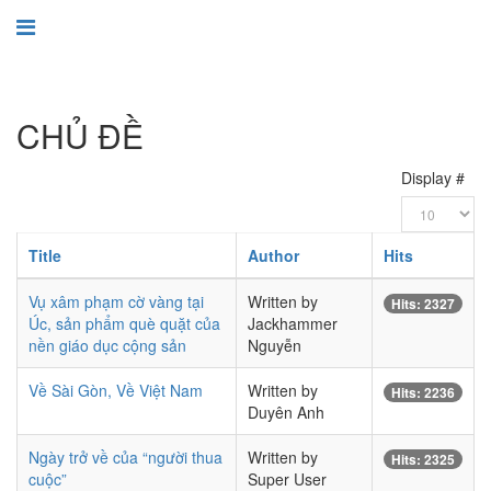
CHỦ ĐỀ
Display #
Title
Author
Hits
Vụ xâm phạm cờ vàng tại
Written by
Hits: 2327
Úc, sản phẩm què quặt của
Jackhammer
nền giáo dục cộng sản
Nguyễn
Về Sài Gòn, Về Việt Nam
Written by
Hits: 2236
Duyên Anh
Ngày trở về của “người thua
Written by
Hits: 2325
cuộc”
Super User