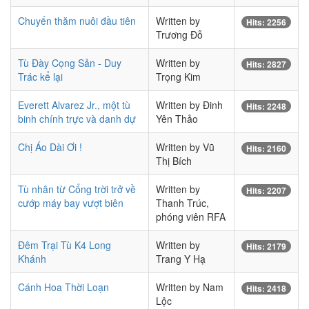
Chuyến thăm nuôi đầu tiên
Written by
Hits: 2256
Trương Đỗ
Tù Đày Cọng Sản - Duy
Written by
Hits: 2827
Trác kể lại
Trọng Kim
Everett Alvarez Jr., một tù
Written by Đinh
Hits: 2248
binh chính trực và danh dự
Yên Thảo
Chị Áo Dài Ơi !
Written by Vũ
Hits: 2160
Thị Bích
Tù nhân từ Cổng trời trở về
Written by
Hits: 2207
cướp máy bay vượt biên
Thanh Trúc,
phóng viên RFA
Đêm Trại Tù K4 Long
Written by
Hits: 2179
Khánh
Trang Y Hạ
Cánh Hoa Thời Loạn
Written by Nam
Hits: 2418
Lộc