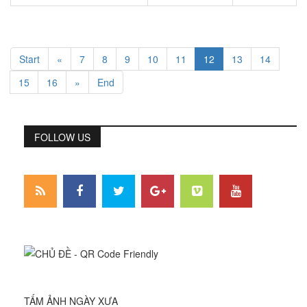
Start
«
7
8
9
10
11
12
13
14
15
16
»
End
FOLLOW US
TẤM ẢNH NGÀY XƯA