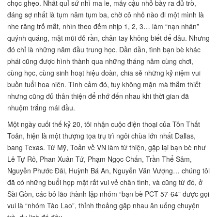
chọc ghẹo. Nhất quỉ sứ nhì ma le, mấy cậu nhỏ bày ra đủ trò,
đáng sợ nhất là tụm năm tụm ba, chờ cô nhỏ nào đi một mình là
nhe răng trố mắt, nhìn theo đếm nhịp 1, 2, 3… làm “nạn nhân”
quýnh quáng, mặt mũi đỏ rần, chân tay không biết để đâu. Nhưng
đó chỉ là những năm đầu trung học. Dần dần, tình bạn bè khác
phái cũng được hình thành qua những tháng năm cùng chơi,
cùng học, cùng sinh hoạt hiệu đoàn, chia sẻ những kỷ niệm vui
buồn tuổi hoa niên. Tình cảm đó, tuy không mặn mà thắm thiết
nhưng cũng đủ thân thiện để nhớ đến nhau khi thời gian đã
nhuộm trắng mái đầu.
Một ngày cuối thế kỷ 20, tôi nhận cuộc điện thoại của Tôn Thất
Toản, hiện là một thượng tọa trụ trì ngôi chùa lớn nhất Dallas,
bang Texas. Từ Mỹ, Toản về VN làm từ thiện, gặp lại bạn bè như
Lê Tự Rô, Phan Xuân Tứ, Phạm Ngọc Chấn, Trần Thể Sâm,
Nguyễn Phước Đãi, Huỳnh Bá An, Nguyễn Văn Vượng… chúng tôi
đã có những buổi họp mặt rất vui vẻ chân tình, và cũng từ đó, ở
Sài Gòn, các bô lão thành lập nhóm “bạn bè PCT 57-64” được gọi
vui là “nhóm Tào Lao”, thỉnh thoảng gặp nhau ăn uống chuyện