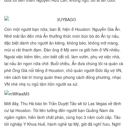
đưa tôi đến thăm Nguyễn Hữu Lân, không ngờ, đó là lần cuối.
Còn một người bạn nữa, ban B, hiện ở Houston: Nguyễn Gia Ẩn.
Nhớ mãi lần đến nhà Ẩn thưởng thức món bún bò do Ẩn tự nấu,
đặc biệt dành cho người ăn kiêng, không béo, không mỡ màng,
mùi vị rất thanh đạm. Đàn ông ở Mỹ xem ra giỏi hơn ở VN nhiều.
Ngoài việc kiếm tiền, còn biết cắt cỏ, làm vườn, phụ vợ việc nhà,
lại nấu ăn ngon nữa chớ. Buổi chiều, Ẩn đưa chúng tôi ra quán cà
phê Ông Già nổi tiếng ở Houston, chủ quán người Đức lấy vợ VN,
nên cách bài trí trong quán theo phong cách đông phương, nhạc
VN nhè nhẹ ru ngủ tâm hồn người xa xứ.
Mới đây, Thu Hà báo tin Trần Duyệt Tảo sẽ từ Las Vegas về định
cư tại Houston. Tôi liên tưởng đến người bạn Quảng Nam da
ngăm ngăm, hiền lành chất phác, cùng học 3 năm cuối cấp. Tảo
tốt nghiệp Y Khoa Huế, hành nghề tại Mỹ, giờ đã nghỉ hưu. Nghĩ