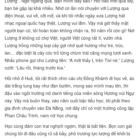
Lượng”. Ngỡ ngàng quá. Bạn mình đây sao? Hồi nào mới qua Mỹ,
bạn bè gặp lại khá nhiều. Nhớ có lần nói chuyện với Lượng qua
điện thoại, vui vẻ, cởi mở, và khi tôi nhắc ngày xưa Lượng hát
nhạc ngoại quốc hay thiệt, Lượng vui lắm. Vậy mà giờ thấy mặt
người bạn cũ, tôi hoàn toàn không nhận ra, 50 năm rồi còn gì! Nơi
Lượng ở không có chợ Việt, người Việt cũng rất ít, vườn nhà
Lượng trồng những loại cây gợi nhớ quê hương như tre, trúc,
lan… đặc biệt là cây cóc trổ từng chùm trái căng mọng tươi xanh.
Nhấc phone gọi cho Lượng liền: “A mới thấy L trên Tivi nè.” Lượng
cười: “Lâu rồi, tháng trước kìa.”
Hồi nhỏ ở Huế, tôi rất thích nhìn các chị Đồng Khánh đi học về, áo
dài trắng tung bay như đàn bướm, mong sao mình mau lớn, thi
đậu vào ngôi trường nữ danh tiếng của miền sông Hương núi Ngự
này. Vậy mà buồn thay, vào năm cuối bậc tiểu học, tôi phải theo
gia đình chuyển vào Đà Nẵng, nơi đây chỉ có một trường công lập
Phan Châu Trinh, nam nữ học chung.
Học cùng đám con trai nghịch ngợm, thật là bất tiện. Bọn con gái
chúng tôi đi đâu cũng rủ cả bầy, phô trương lực lượng để khỏi bị