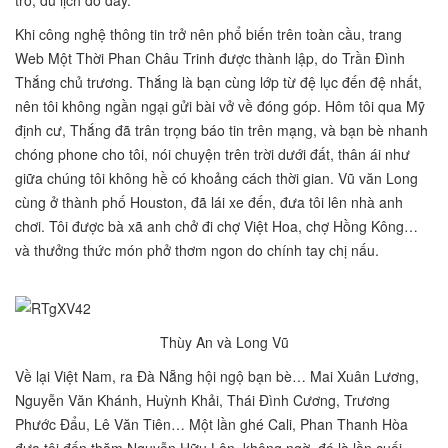
trò, du lịch đó đây.
Khi công nghệ thông tin trở nên phổ biến trên toàn cầu, trang
Web Một Thời Phan Châu Trinh được thành lập, do Trần Đình
Thắng chủ trương. Thắng là bạn cùng lớp từ đệ lục đến đệ nhất,
nên tôi không ngần ngại gửi bài vở về đóng góp. Hôm tôi qua Mỹ
định cư, Thắng đã trân trọng báo tin trên mạng, và bạn bè nhanh
chóng phone cho tôi, nói chuyện trên trời dưới đất, thân ái như
giữa chúng tôi không hề có khoảng cách thời gian. Vũ văn Long
cùng ở thành phố Houston, đã lái xe đến, đưa tôi lên nhà anh
chơi. Tôi được bà xã anh chở đi chợ Việt Hoa, chợ Hồng Kông…
và thưởng thức món phở thơm ngon do chính tay chị nấu.
Thùy An và Long Vũ
Về lại Việt Nam, ra Đà Nẵng hội ngộ bạn bè… Mai Xuân Lương,
Nguyễn Văn Khánh, Huỳnh Khải, Thái Đình Cương, Trương
Phước Đẩu, Lê Văn Tiên… Một lần ghé Cali, Phan Thanh Hòa