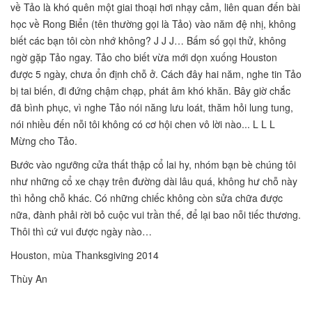
về Tảo là khó quên một giai thoại hơi nhạy cảm, liên quan đến bài
học về Rong Biển (tên thường gọi là Tảo) vào năm đệ nhị, không
biết các bạn tôi còn nhớ không? J J J… Bấm số gọi thử, không
ngờ gặp Tảo ngay. Tảo cho biết vừa mới dọn xuống Houston
được 5 ngày, chưa ổn định chỗ ở. Cách đây hai năm, nghe tin Tảo
bị tai biến, đi đứng chậm chạp, phát âm khó khăn. Bây giờ chắc
đã bình phục, vì nghe Tảo nói năng lưu loát, thăm hỏi lung tung,
nói nhiều đến nỗi tôi không có cơ hội chen vô lời nào... L L L
Mừng cho Tảo.
Bước vào ngưỡng cửa thất thập cổ lai hy, nhóm bạn bè chúng tôi
như những cổ xe chạy trên đường dài lâu quá, không hư chỗ này
thì hỏng chỗ khác. Có những chiếc không còn sửa chữa được
nữa, đành phải rời bỏ cuộc vui trần thế, để lại bao nỗi tiếc thương.
Thôi thì cứ vui được ngày nào…
Houston, mùa Thanksgiving 2014
Thùy An