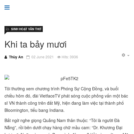
SINH HOẠT VĂN THƠ
Khi ta bảy mươi
Thùy An
02 June 2021
Hits: 3936
Tôi thường xem chương trình Phóng Sự Cộng Đồng, và buổi
chiều hôm đó, đài VietfaceTV phát sóng cuộc phỏng vấn một bác
sĩ VN thành công trên đất Mỹ, hiện đang làm việc tại thành phố
Bloomington, tiểu bang Indiana.
Bất ngờ nghe giọng Quảng Nam thân thuộc: “Tôi là người Đà
Nẵng”, rồi bên dưới chạy hàng chữ mầu cam: “Dr. Khương Đại