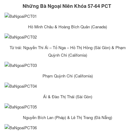
Những Bà Ngoại Niên Khóa 57-64 PCT
Hồ Minh Châu & Hoàng Bích Quân (Canada)
Từ trái: Nguyễn Thi Ái – Tố Nga – Hồ Thị Hồng (Sài Gòn) & Phạm
Quỳnh Chi (California)
Phạm Quỳnh Chi (California)
Ái & Ðào Thị Thái (Sài Gòn)
Nguyễn Bích Lan (Pháp) & Lê Thị Trang (Ðà Nẵng)