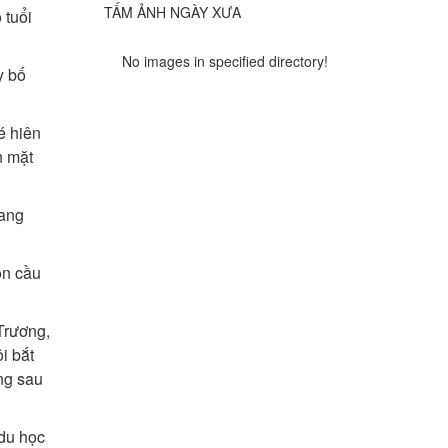
TẤM ẢNH NGÀY XƯA
tuổi
No images in specified directory!
y bố
é hiên
n mặt
rang
̀n cầu
 Trương,
i bắt
̀ng sau
 du học