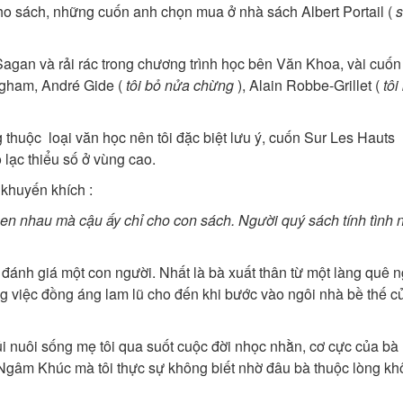
cho sách, những cuốn anh chọn mua ở nhà sách Albert Portail (
s
agan và rải rác trong chương trình học bên Văn Khoa, vài cuốn
gham, André Gide (
tôi bỏ nửa chừng
), Alain Robbe-Grillet (
tôi
thuộc loại văn học nên tôi đặc biệt lưu ý, cuốn Sur Les Hauts
lạc thiểu số ở vùng cao.
i khuyến khích :
uen nhau mà cậu ấy chỉ cho con sách. Người quý sách tính tình
ánh giá một con người. Nhất là bà xuất thân từ một làng quê 
 việc đồng áng lam lũ cho đến khi bước vào ngôi nhà bề thế cu
ủi nuôi sống mẹ tôi qua suốt cuộc đời nhọc nhằn, cơ cực của bà 
m Khúc mà tôi thực sự không biết nhờ đâu bà thuộc lòng kh