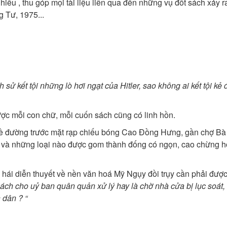
ểu , thu góp mọi tài liệu liên qua đến những vụ đốt sách xảy ra
ng Tư, 1975...
h sử kết tội những lò hơi ngạt của Hitler, sao không ai kết tội kẻ đ
̣c mỗi con chữ, mỗi cuốn sách cũng có linh hồn.
̣i lề đường trước mặt rạp chiếu bóng Cao Đồng Hưng, gần chợ Bà
 và những loại nào được gom thành đống có ngọn, cao chừng 
 diễn thuyết về nền văn hoá Mỹ Ngụy đồi trụy cần phải được
́ch cho uỷ ban quân quản xử lý hay là chờ nhà cửa bị lục soát, 
n dân ? “