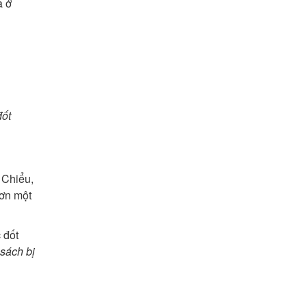
 ở
ốt
 Chiểu,
hơn một
 đốt
sách bị