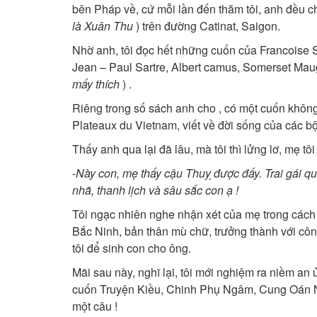
bên Pháp về, cứ mỗi lần đến thăm tôi, anh đều 
là Xuân Thu
) trên đường Catinat, Saigon.
Nhờ anh, tôi đọc hết những cuốn của Francoise S
Jean – Paul Sartre, Albert camus, Somerset Mau
mấy thích
) .
Riêng trong số sách anh cho , có một cuốn không 
Plateaux du Vietnam, viết về đời sống của các bộ 
Thấy anh qua lại đã lâu, mà tôi thì lửng lơ, mẹ tô
-
Này con, mẹ thấy cậu Thuỵ được đấy. Trai gái q
nhã, thanh lịch và sâu sắc con ạ !
Tôi ngạc nhiên nghe nhận xét của mẹ trong cách đ
Bắc Ninh, bản thân mù chữ, trưởng thành với công
tôi để sinh con cho ông.
Mãi sau này, nghĩ lại, tôi mới nghiệm ra niềm an 
cuốn Truyện Kiều, Chinh Phụ Ngâm, Cung Oán Ngâ
một câu !