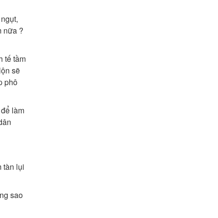
ngụt,
m nữa ?
 tế tầm
ộn sẽ
̣p phô
để làm
 dân
tàn lụi
hưng sao