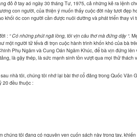
ăng đỏ ở tay aó ngày 30 tháng Tư, 1975, cả những kẻ ra lệnh ch
 thương con người, của thiện ý muốn thấy cuộc đời này tươi đẹp hơ
 khối óc con người cần được nuôi dưỡng và phát triển thay vì tri
ời :
“ Có những phút ngã lòng, tôi vịn câu thơ mà đứng dậy “.
Mẹ
̣t người tử tếvà đi trọn cuộc hành trình khốn khó của bà trê
, Chinh Phụ Ngâm và Cung Oán Ngâm Khúc, để bà vịn đứng lên 
tảng, là gậy thép, là sức mạnh sinh tồn vượt qua mọi thử thách 
au nhà tôi, chúng tôi nhớ lại bài thơ cổ đăng trong Quốc Văn G
̉ 20 đều thuộc :
óm chúng tôi đang có nguyên vẹn cuốn sách này trong tay, khiến 