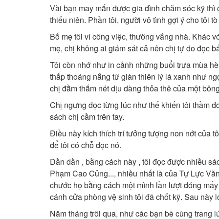
Vài bạn may mắn được gia đình chăm sóc kỹ thi
thiếu niên. Phần tôi, người vô tình gợi ý cho tôi tò 
Bố mẹ tôi vì công việc, thường vắng nhà. Khác vớ
mẹ, chị không ai giám sát cả nên chị tự do đọc bấ
Tôi còn nhớ như in cảnh những buổi trưa mùa hè g
thấp thoáng nắng từ giàn thiên lý lá xanh như ng
chị đằm thắm nét dịu dàng thỏa thê của một bôn
Chị ngưng đọc từng lúc như thế khiến tôi thầm đo
sách chị cầm trên tay.
Điều này kích thích trí tưởng tượng non nớt của t
để tôi có chỗ đọc nó.
Dần dần , bằng cách này , tôi đọc được nhiều 
Phạm Cao Củng..., nhiều nhất là của Tự Lực Văn 
chước họ bằng cách một mình lần lượt đóng mấy 
cánh cửa phòng vệ sinh tôi đã chốt kỹ. Sau này lơ
Năm tháng trôi qua, như các bạn bè cùng trang lứ