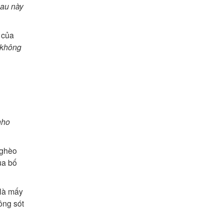
au này
 của
 không
 nho
nghèo
̉a bố
là mấy
ông sót