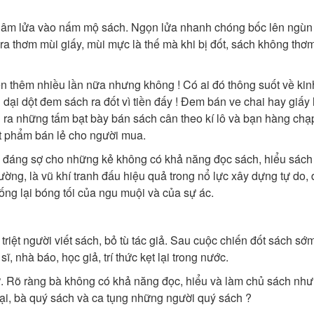
i châm lửa vào nấm mộ sách. Ngọn lửa nhanh chóng bốc lên ngùn 
n ra thơm mùi giấy, mùi mực là thế mà khi bị đốt, sách không thơ
ến thêm nhiều lần nữa nhưng không ! Có ai đó thông suốt về kinh
dại dột đem sách ra đốt vì tiền đấy ! Đem bán ve chai hay giấy l
ải ra những tấm bạt bày bán sách cân theo kí lô và bạn hàng cha
vật phẩm bán lẻ cho người mua.
 đáng sợ cho những kẻ không có khả năng đọc sách, hiểu sách 
ờng, là vũ khí tranh đấu hiệu quả trong nổ lực xây dựng tự do,
 lại bóng tối của ngu muội và của sự ác.
iệt người viết sách, bỏ tù tác giả. Sau cuộc chiến đốt sách sớm 
̃, nhà báo, học giả, trí thức kẹt lại trong nước.
ữ. Rõ ràng bà không có khả năng đọc, hiểu và làm chủ sách n
lại, bà quý sách và ca tụng những người quý sách ?