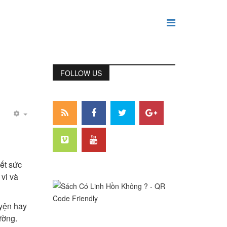
FOLLOW US
ết sức
vi và
uyện hay
ường.