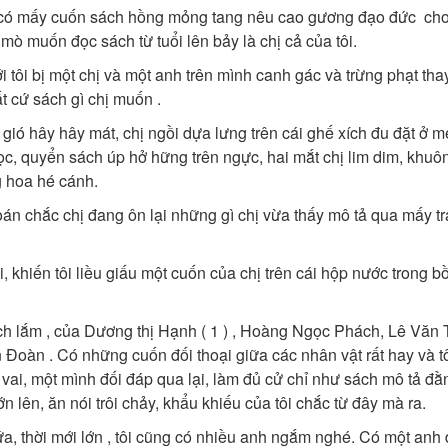
̀ có mấy cuốn sách hồng mỏng tang nêu cao gương đạo đức cho 
mò muốn đọc sách từ tuổi lên bảy là chị cả của tôi.
i tôi bị một chị và một anh trên mình canh gác và trừng phạt tha
t cứ sách gì chị muốn .
ió hây hây mát, chị ngồi dựa lưng trên cái ghế xích đu đặt ở m
ọc, quyển sách úp hở hững trên ngực, hai mắt chị lim dim, khuô
g hoa hé cánh.
án chắc chị đang ôn lại những gì chị vừa thấy mô tả qua mấy t
ôi, khiến tôi liều giấu một cuốn của chị trên cái hộp nước trong bô
sách lắm , của Dương thị Hạnh ( 1 ) , Hoàng Ngọc Phách, Lê Văn
Đoàn . Có những cuốn đối thoại giữa các nhân vật rất hay và tô
vai, một mình đối đáp qua lại, làm đủ cử chỉ như sách mô tả đă
́n lên, ăn nói trôi chảy, khẩu khiếu của tôi chắc từ đây mà ra.
a, thời mới lớn , tôi cũng có nhiều anh ngắm nghé. Có một anh