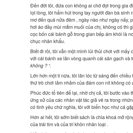
Đến đời tôi, đứa con không ai chờ đợi trong gia đìn
lọt lòng, tôi hẩm hút trong tay người đàn bà sinh ra
mơ đến quá nửa đêm , ngày nào như ngày nấy, pha
hơi áo đầy mùi mắm muối của chị, không có thì gi
cọc bốn cái bánh gỗ trong gian bếp ám khói là 
chục nhân khẩu.
Biết đi rồi, tôi vẫn một mình lủi thủi chơi với mấy
với cái bánh xe lăn vòng quanh cái sân gạch và t
không ? “.
Lớn hơn một tí nữa, tôi lăn lóc từ sáng đến chiê
thứ trò chơi lảm nhảm của đám con nít không có 
Phúc đức tổ tiên để lại, nhờ chị cả, tôi bước va
ứng xử của các nhân vật tác giả vẽ ra trong như
có tình yêu chữ nghĩa, tôi với biển học như cá gă
Hơn ai hết, tôi sớm biết sách là chìa khoá mở rộn
của trái tim và của trí khôn nhân loại .