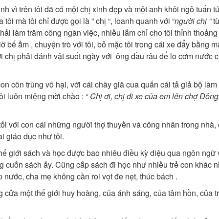
h vì trên tôi đã có một chị xinh đẹp và một anh khôi ngô tuấn tú
 tôi mà tôi chỉ được gọi là ” chị “, loanh quanh với “
người chị “
tư
̉i làm trăm công ngàn việc, nhiều lắm chỉ cho tôi thỉnh thoảng
ờ bế ẳm , chuyện trò với tôi, bỏ mặc tôi trong cái xe đẩy bằng m
nơi chị phải đánh vật suốt ngày với ông đầu râu để lo cơm nước
 con côn trùng vô hại, với cái chày giã cua quấn cái tả giả bộ là
ôi luôn miệng mời chào : “
Chị ơi, chị đi xe của em lên chợ Đôn
̀u tối với con cái những người thợ thuyền và công nhân trong nhà,
ai giáo dục như tôi.
̀o thế giới sách và học được bao nhiêu điều kỳ diệu qua ngôn ngữ 
̃ng cuốn sách ấy. Cũng cắp sách đi học như nhiều trẻ con khác 
̣p nước, cha mẹ không cần roi vọt đe nẹt, thúc bách .
g cửa một thế giới huy hoàng, của ánh sáng, của tâm hồn, của trí