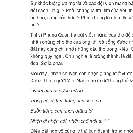
Sự khác biệt giữa mẹ tôi và các đội viên mang b
đốt sách , là gì ? Phải chăng là trái tim của yêu
bộ hơn, sáng sủa hơn ? Phải chăng là niềm tin vào
nó ?
Thi sĩ Phùng Quán hạ bút viết những câu thơ để đ
nhân chứng cho thơ của ông khi bà sống được như mô
đất này cũng chỉ nhờ những câu thơ trong Kiều
không qụy ngã . Chữ nghĩa là tường thành, là đá 
doạ. Sợ là phải.
Mới đây , nhân chuyện con nhện giăng tơ ở vườn s
Khoa Thư, người Việt Nam nào ra đời trong thế ky
“
Đêm qua ra đứng bờ ao
Trông cá cá lặn, trông sao sao mờ
Buồn trông con nhện giăng tơ
Nhện ơi nhện hỡi, nhện chờ mối ai ? “
Điều bất ngờ vô cùng lý thú là một anh trong nh