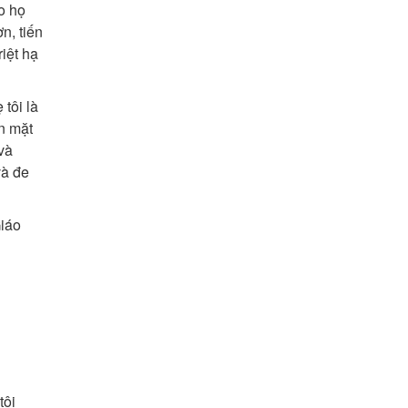
o họ
n, tiến
ệt hạ
 tôi là
n mặt
và
và đe
iáo
tôi