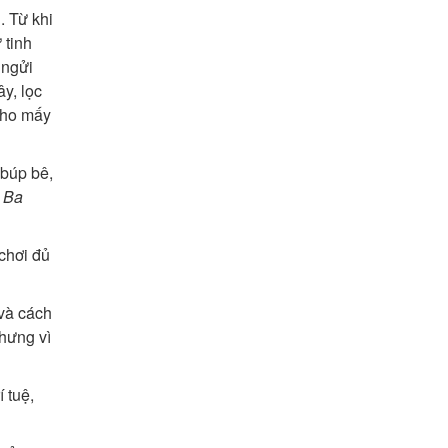
. Từ khi
̀ tinh
 ngửi
ây, lọc
 cho mấy
m búp bê,
g Ba
 chơi đủ
và cách
nhưng vì
 tuệ,