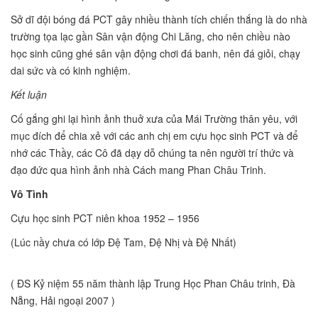
Sở dĩ đội bóng đá PCT gây nhiều thành tích chiến thắng là do nhà
trường tọa lạc gần Sân vận động Chi Lăng, cho nên chiều nào
học sinh cũng ghé sân vận động chơi đá banh, nên đá giỏi, chạy
dai sức và có kinh nghiệm.
Kết luận
Cố gắng ghi lại hình ảnh thuở xưa của Mái Trường thân yêu, với
mục đích để chia xẻ với các anh chị em cựu học sinh PCT và để
nhớ các Thầy, các Cô đã dạy dỗ chúng ta nên người trí thức và
đạo đức qua hình ảnh nhà Cách mang Phan Châu Trinh.
Vô Tình
Cựu học sinh PCT niên khoa 1952 – 1956
(Lúc nầy chưa có lớp Đệ Tam, Đệ Nhị và Đệ Nhất)
( ĐS Kỷ niệm 55 năm thành lập Trung Học Phan Châu trinh, Đà
Nẵng, Hải ngoại 2007 )