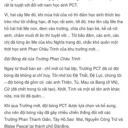
rất là tuyệt vời đối với nam học sinh PCT.
Vì, hai cây Me đó, khi mùa trái của nó thì đám học sinh thích leo
trèo như tôi chẳng hạn, đi học rất sơm, tới đó, trèo lên cây Me tha
hồ hái trái Me non, đem vào trường, chia cho bạn bè, kể cả nữ
sinh, chấm muối ớt ăn thì tuyệt vời… Tôi bảo đảm, các anh, các
chị đã từng ăn Me của khu Nghĩa trang đó, chắc khó quên một
thời học sinh Phan Châu Trinh của khu trường mới…
Đội Bóng đá của Trường Phan Châu Trinh
Ngay từ thuở ban sơ - chỉ mới có hai lớp, Trường PCT đã có đội
bóng đá không ai chỉ huy. Tôi nhớ lúc Đệ Thất, Đệ Lục, chúng tôi
– đội bóng đá gồm có các anh Thiện, Tú, Mau và Bang (ở VN),
Cử (đã chết trong tù cải tạo), Khởi, Tình và một số tên anh khác
nữa, mà tôi đã quên…
Khi qua Trường mới, đội bóng PCT được lựa chọn và bổ sung,
cho nên đội bóng nầy đã gây nhiều chiến thắng đối với các
Trường Phan Thanh Giản, Tây Hồ,Sao Mai, Nguyễn Công Trứ và
Blaise Pascal taị thành phố Đànẵng.