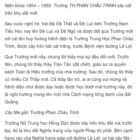
Niên khóa 1954 – 1955. Trường TH PHAN CHÂU TRINH xây cất
trên khu đất mới.
Sau cuộc nghỉ hè, hai lớp Đệ Thất và Đệ Lục bên Trường Nam
Tiểu Học nay lên Đệ Lục và Đệ Ngũ và được dời qua Trường mới
với cái tên huy hoàng hãnh diện là Trường Trung Học Phan Châu
Trinh, được xây trên bãi cát trắng, trước Bệnh viện đường Lê Lợi.
Qua Trường mới nầy, chúng tôi thấy mọi sự đều đổi mới. Trước
tiên, chúng tôi thấy thầy Trần Tấn (đã chết), giáo sư ra quyển
sách Toán là Hiệu trưởng của nhà trường. Sau đó, chúng tôi thấy
có nhiều Cô Thầy mới. Cả thầy lẫn trò, ai ai cũng vui mừng và
hãnh diện như được dạy hoặc được học dưới mái trường nầy, đó
là ngôi trường mang tên một nhà Cách mạng lừng danh của đất
Quảng.
Cây Me gần Trường Phan Châu Trinh
Trường Nữ Trung học Hồng Đức được xây trên khu đất mà trước
kia, đó là khu đất Nghĩa trang của người Pháp thì phải. Bên cạnh
hàng rào của Nghĩa trang giáp với đường Lê Lợi, có hai cây Me -