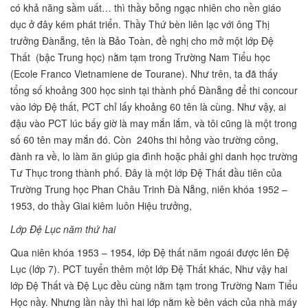
có khả năng sầm uất… thì thầy bỗng ngạc nhiên cho nền giáo
dục ở đây kém phát triển. Thầy Thứ bèn liên lạc với ông Thị
trưởng Đànẵng, tên là Bảo Toàn, đề nghị cho mở một lớp Đệ
Thất (bậc Trung học) nằm tạm trong Trường Nam Tiểu học
(Ecole Franco Vietnamiene de Tourane). Như trên, ta đã thấy
tổng số khoảng 300 học sinh tại thành phố Đànẵng để thi concour
vào lớp Đệ thất, PCT chỉ lấy khoảng 60 tên là cùng. Như vậy, ai
đậu vào PCT lúc bấy giờ là may mắn lắm, và tôi cũng là một trong
số 60 tên may mắn đó. Còn 240hs thi hỏng vào trường công,
đành ra về, lo làm ăn giúp gia đình hoặc phải ghi danh học trường
Tư Thục trong thành phố. Đây là một lớp Đệ Thất đầu tiên của
Trường Trung học Phan Châu Trinh Đà Nẵng, niên khóa 1952 –
1953, do thầy Giai kiêm luôn Hiệu trưởng,
Lớp Đệ Lục năm thứ hai
Qua niên khóa 1953 – 1954, lớp Đệ thất năm ngoái được lên Đệ
Lục (lớp 7). PCT tuyển thêm một lớp Đệ Thất khác, Như vậy hai
lớp Đệ Thất và Đệ Lục đều cùng nằm tạm trong Trường Nam Tiểu
Học nầy. Nhưng lần nầy thì hai lớp nằm kề bên vách của nhà máy