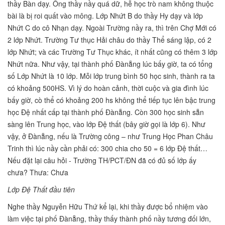
thầy Bàn dạy. Ông thầy nầy quá dữ, hễ học trò nam không thuộc
bài là bị roi quất vào mông. Lớp Nhứt B do thầy Hy dạy và lớp
Nhứt C do cô Nhạn dạy. Ngoài Trường nầy ra, thì trên Chợ Mới có
2 lớp Nhứt. Trường Tư thục Hải châu do thầy Thể sáng lập, có 2
lớp Nhứt; và các Trường Tư Thục khác, ít nhất cũng có thêm 3 lớp
Nhứt nữa. Như vậy, tại thành phố Đànẵng lúc bấy giờ, ta có tổng
số Lớp Nhứt là 10 lớp. Mỗi lớp trung bình 50 học sinh, thành ra ta
có khoảng 500HS. Vì lý do hoàn cảnh, thời cuộc và gia đình lúc
bấy giờ, cò thể có khoảng 200 hs không thể tiếp tục lên bậc trung
học Đệ nhất cấp tại thành phố Đànẵng. Còn 300 học sinh sẵn
sàng lên Trung học, vào lớp Đệ thất (bây giờ gọi là lớp 6). Như
vậy, ở Đànẵng, nếu là Trường công – như Trung Học Phan Châu
Trinh thì lúc nầy cần phải có: 300 chia cho 50 = 6 lớp Đệ thất…
Nếu đặt lại câu hỏi - Trường TH/PCT/ĐN đã có đủ số lớp ấy
chưa? Thưa: Chưa
Lớp Đệ Thất đầu tiên
Nghe thầy Nguyễn Hữu Thứ kể lại, khi thầy được bổ nhiệm vào
làm việc tại phố Đànẵng, thầy thấy thành phố nầy tương đối lớn,