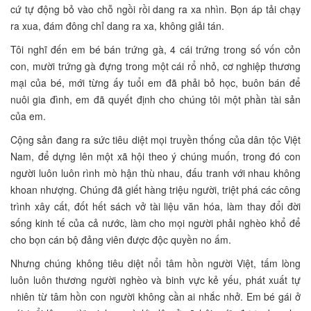
cứ tự động bỏ vào chỗ ngồi rồi dang ra xa nhìn. Bọn áp tải chạy
ra xua, đám đông chỉ dang ra xa, không giải tán.
Tôi nghĩ đến em bé bán trứng gà, 4 cái trứng trong số vốn cỏn
con, mười trứng gà đựng trong một cái rổ nhỏ, cơ nghiệp thương
mại của bé, mới từng ấy tuổi em đã phải bỏ học, buôn bán để
nuôi gia đình, em đã quyết định cho chúng tôi một phần tài sản
của em.
Cộng sản đang ra sức tiêu diệt mọi truyền thống của dân tộc Việt
Nam, để dựng lên một xã hội theo ý chúng muốn, trong đó con
người luôn luôn rình mò hận thù nhau, đấu tranh với nhau không
khoan nhượng. Chúng đã giết hàng triệu người, triệt phá các công
trình xây cất, đốt hết sách vở tài liệu văn hóa, làm thay đổi đời
sống kinh tế của cả nước, làm cho mọi người phải nghèo khổ để
cho bọn cán bộ đảng viên được độc quyền no ấm.
Nhưng chúng không tiêu diệt nổi tâm hồn người Việt, tấm lòng
luôn luôn thương người nghèo và binh vực kẻ yếu, phát xuất tự
nhiên từ tâm hồn con người không cần ai nhắc nhở. Em bé gái ở