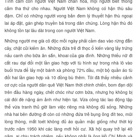
Tình cảm con người Việt Nam chan hòa, mọi người biết thông
cảm tha thứ cho nhau. Người Việt Nam không có hận thù sâu
đậm. Chỉ có những người vong bản đem lý thuyết hận thù ngoại
lai áp đặt, gán ghép truyền bá trong dân chúng. Lòng hận thù đó
không tồn tại lâu dài trong con người Việt Nam.
Những người mẹ già cô độc mỗi ngày phải cầm dao vào rừng đẵn
cây, chặt củi kiếm ăn. Những đứa trẻ đi thọc ổ kiến vàng lấy trứng
nấu canh cho bữa ăn sắn, khoai của gia đình. Những thiếu nữ đi
cắt rau dại đổi một lần giao hợp với tù hình sự trong nhà lô vào
buổi trưa để lấy một bánh xà phòng 72% dầu, một bộ quần áo tù
đổi hai lần giao hợp và 10 đồng bù thêm. Tôi đã thấy nhiều cảnh
cơ cực của người dân quê Việt Nam thời chinh chiến, bom đạn dội
trên đầu hàng ngày, chết chóc như cơm bữa, nhưng họ không bị
cái đói đè nặng ám ảnh như hiện tại. Vừa công tác lao động tập
thể vừa tranh thủ giờ làm việc riêng mà không đủ sống. Những
nhà hai bên đường đi còn có những đứa trẻ bụng ỏng đít teo, mũi
lòng thòng, mắt toét không đủ áo quần mặc giống như thời kỳ
trước năm 1950 khi các làng mới hồi cư. Xã hội quay trở lại 40
năm, ai chịu trách nhiệm, nếu không phải là ông Hồ Chí Minh và