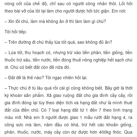
nòng cốt của chế độ, chỉ sau có người công nhân thôi. Lối hỏi
theo bài vở của tôi lại làm cho người được hỏi tức giận. Em nói:
– Xin lỗi chú, làm mà không ăn ở thì làm làm gì chú?
Tôi hỏi tiếp:
– Trên đường đi chú thấy lúa tốt quá, sao không đủ ăn?
– Lúa tốt, thu hoạch có, nhưng trừ vào tiền phân, tiền giống, tiền
thuốc trừ sâu, tiền nước, tiền đóng thuế nông nghiệp hết sạch chú
ơi. Chú có biết đất còn đẻ nữa đó.
– Đất đẻ là thế nào? Tôi ngạc nhiên hỏi lại.
– Thực chú ở tù lâu quá rồi cái gì cũng không biết. Bây giờ là thời
kỳ khoán sản phẩm. Xã giao ruộng đất cho gia đình cầy cấy, rồi
gia đình đóng lại tùy theo diện tích và hạng đất như là mình thuê
đất của điền chủ. Có 7 loại hạng đất từ 1 đến 7 theo tình trạng
màu mỡ. Nhà em 5 người được giao 1 mẫu rưỡi đất hạng 4, ra
công sức mà làm, năm đầu có khá, trừ hết các khoản giống,
phân, thuốc, nước, máy cầy còn dư được hơn 400kg thóc. Qua