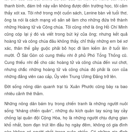
thanh bình, đám trẻ này vẫn không được đến trường học, tôi cảm
thấy xót xa. Tôi nhớ trong một cuốn sách, Lenine bàn về tuổi thơ,
ông ta nói là cách mạng vô sản sẽ làm cho những đứa trẻ thành
những Hoàng tử và Công chúa. Tôi cũng nhớ là ông Hồ Chí Minh
cũng cóp lại ý đó và viết trong bút ký của ông; nhưng kết quả
hoàng tử và công chúa đâu không thấy, chỉ thấy những em bé xơ
xác, thân thể gầy guộc phải bỏ học đi làm kiếm ăn ở tuổi lên
mười. Ở Sài Gòn có cung thiếu nhi ở phủ Phó Tổng Thống cũ.
Cung thiếu nhi để cho các hoàng tử và công chúa đến vui chơi,
nhưng chắc những hoàng tử và công chúa đó phải là con của
những đảng viên cao cấp, Ủy viên Trung Ương Đảng trở lên.
Đời sống nông dân quanh trại tù Xuân Phước cũng bày ra bao
nhiêu cảnh thê thảm.
Những nông dân bám trụ trong chiến tranh là những người nuôi
sống “kháng chiến quân”, những du kích quân tay súng tay cầy
chống lại quân đội Cộng Hòa, họ là những người chịu đựng gian
khổ nhất, bom đạn trút lên đầu họ ngày đêm, không có gia đình
nào không có người chết trong cuộc chiến. Có những gia đình