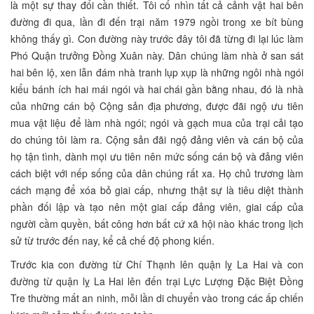
là một sự thay đổi cần thiết. Tôi cố nhìn tất cả cảnh vật hai bên
đường đi qua, lần đi đến trại năm 1979 ngồi trong xe bít bùng
không thấy gì. Con đường này trước đây tôi đã từng đi lại lúc làm
Phó Quận trưởng Đồng Xuân này. Dân chúng làm nhà ở san sát
hai bên lộ, xen lẫn đám nhà tranh lụp xụp là những ngôi nhà ngói
kiểu bánh ích hai mái ngói và hai chái gần bằng nhau, đó là nhà
của những cán bộ Cộng sản địa phương, được đãi ngộ ưu tiên
mua vật liệu để làm nhà ngói; ngói và gạch mua của trại cải tạo
do chúng tôi làm ra. Cộng sản đãi ngộ đảng viên và cán bộ của
họ tận tình, dành mọi ưu tiên nên mức sống cán bộ và đảng viên
cách biệt với nếp sống của dân chúng rất xa. Họ chủ trương làm
cách mạng để xóa bỏ giai cấp, nhưng thật sự là tiêu diệt thành
phần đối lập và tạo nên một giai cấp đảng viên, giai cấp của
người cầm quyền, bất công hơn bất cứ xã hội nào khác trong lịch
sử từ trước đến nay, kể cả chế độ phong kiến.
Trước kia con đường từ Chí Thạnh lên quận lỵ La Hai và con
đường từ quận lỵ La Hai lên đến trại Lực Lượng Đặc Biệt Đồng
Tre thường mất an ninh, mỗi lần di chuyển vào trong các ấp chiến