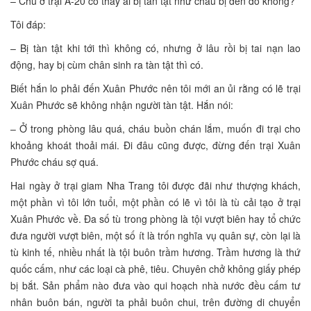
– Chú ở trại A-20 có thấy ai bị tàn tật như cháu bị đến đó không?
Tôi đáp:
– Bị tàn tật khi tới thì không có, nhưng ở lâu rồi bị tai nạn lao
động, hay bị cùm chân sinh ra tàn tật thì có.
Biết hắn lo phải đến Xuân Phước nên tôi mới an ủi rằng có lẽ trại
Xuân Phước sẽ không nhận người tàn tật. Hắn nói:
– Ở trong phòng lâu quá, cháu buồn chán lắm, muốn đi trại cho
khoảng khoát thoải mái. Đi đâu cũng được, đừng đến trại Xuân
Phước cháu sợ quá.
Hai ngày ở trại giam Nha Trang tôi được đãi như thượng khách,
một phần vì tôi lớn tuổi, một phần có lẽ vì tôi là tù cải tạo ở trại
Xuân Phước về. Đa số tù trong phòng là tội vượt biên hay tổ chức
đưa người vượt biên, một số ít là trốn nghĩa vụ quân sự, còn lại là
tù kinh tế, nhiều nhất là tội buôn trầm hương. Trầm hương là thứ
quốc cấm, như các loại cà phê, tiêu. Chuyên chở không giấy phép
bị bắt. Sản phẩm nào đưa vào qui hoạch nhà nước đều cấm tư
nhân buôn bán, người ta phải buôn chui, trên đường di chuyển