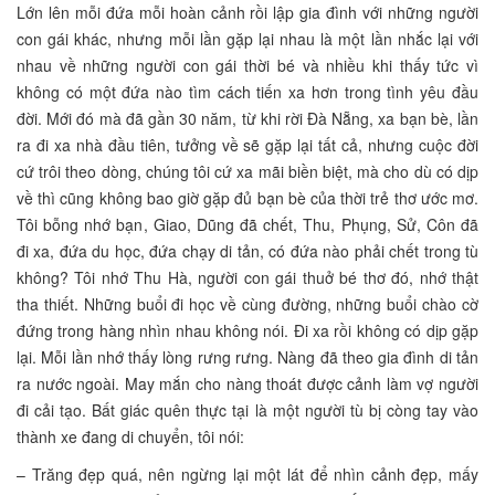
Lớn lên mỗi đứa mỗi hoàn cảnh rồi lập gia đình với những người
con gái khác, nhưng mỗi lần gặp lại nhau là một lần nhắc lại với
nhau về những người con gái thời bé và nhiều khi thấy tức vì
không có một đứa nào tìm cách tiến xa hơn trong tình yêu đầu
đời. Mới đó mà đã gần 30 năm, từ khi rời Đà Nẵng, xa bạn bè, lần
ra đi xa nhà đầu tiên, tưởng về sẽ gặp lại tất cả, nhưng cuộc đời
cứ trôi theo dòng, chúng tôi cứ xa mãi biền biệt, mà cho dù có dịp
về thì cũng không bao giờ gặp đủ bạn bè của thời trẻ thơ ước mơ.
Tôi bỗng nhớ bạn, Giao, Dũng đã chết, Thu, Phụng, Sử, Côn đã
đi xa, đứa du học, đứa chạy di tản, có đứa nào phải chết trong tù
không? Tôi nhớ Thu Hà, người con gái thuở bé thơ đó, nhớ thật
tha thiết. Những buổi đi học về cùng đường, những buổi chào cờ
đứng trong hàng nhìn nhau không nói. Đi xa rồi không có dịp gặp
lại. Mỗi lần nhớ thấy lòng rưng rưng. Nàng đã theo gia đình di tản
ra nước ngoài. May mắn cho nàng thoát được cảnh làm vợ người
đi cải tạo. Bất giác quên thực tại là một người tù bị còng tay vào
thành xe đang di chuyển, tôi nói:
– Trăng đẹp quá, nên ngừng lại một lát để nhìn cảnh đẹp, mấy