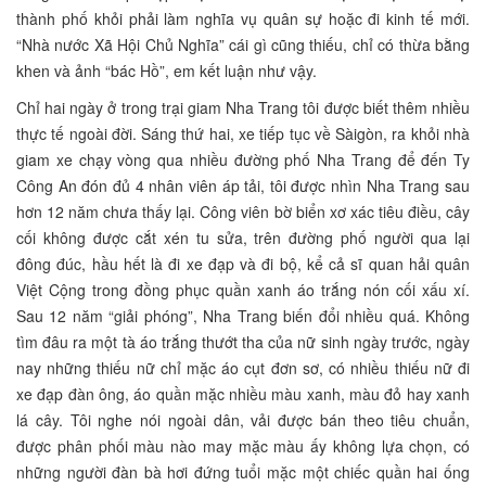
thành phố khỏi phải làm nghĩa vụ quân sự hoặc đi kinh tế mới.
“Nhà nước Xã Hội Chủ Nghĩa” cái gì cũng thiếu, chỉ có thừa bằng
khen và ảnh “bác Hồ”, em kết luận như vậy.
Chỉ hai ngày ở trong trại giam Nha Trang tôi được biết thêm nhiều
thực tế ngoài đời. Sáng thứ hai, xe tiếp tục về Sàigòn, ra khỏi nhà
giam xe chạy vòng qua nhiều đường phố Nha Trang để đến Ty
Công An đón đủ 4 nhân viên áp tải, tôi được nhìn Nha Trang sau
hơn 12 năm chưa thấy lại. Công viên bờ biển xơ xác tiêu điều, cây
cối không được cắt xén tu sửa, trên đường phố người qua lại
đông đúc, hầu hết là đi xe đạp và đi bộ, kể cả sĩ quan hải quân
Việt Cộng trong đồng phục quần xanh áo trắng nón cối xấu xí.
Sau 12 năm “giải phóng”, Nha Trang biến đổi nhiều quá. Không
tìm đâu ra một tà áo trắng thướt tha của nữ sinh ngày trước, ngày
nay những thiếu nữ chỉ mặc áo cụt đơn sơ, có nhiều thiếu nữ đi
xe đạp đàn ông, áo quần mặc nhiều màu xanh, màu đỏ hay xanh
lá cây. Tôi nghe nói ngoài dân, vải được bán theo tiêu chuẩn,
được phân phối màu nào may mặc màu ấy không lựa chọn, có
những người đàn bà hơi đứng tuổi mặc một chiếc quần hai ống