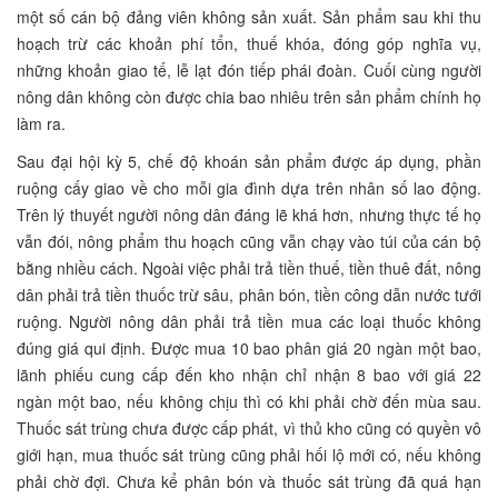
một số cán bộ đảng viên không sản xuất. Sản phẩm sau khi thu
hoạch trừ các khoản phí tổn, thuế khóa, đóng góp nghĩa vụ,
những khoản giao tế, lễ lạt đón tiếp phái đoàn. Cuối cùng người
nông dân không còn được chia bao nhiêu trên sản phẩm chính họ
làm ra.
Sau đại hội kỳ 5, chế độ khoán sản phẩm được áp dụng, phần
ruộng cấy giao về cho mỗi gia đình dựa trên nhân số lao động.
Trên lý thuyết người nông dân đáng lẽ khá hơn, nhưng thực tế họ
vẫn đói, nông phẩm thu hoạch cũng vẫn chạy vào túi của cán bộ
bằng nhiều cách. Ngoài việc phải trả tiền thuế, tiền thuê đất, nông
dân phải trả tiền thuốc trừ sâu, phân bón, tiền công dẫn nước tưới
ruộng. Người nông dân phải trả tiền mua các loại thuốc không
đúng giá qui định. Được mua 10 bao phân giá 20 ngàn một bao,
lãnh phiếu cung cấp đến kho nhận chỉ nhận 8 bao với giá 22
ngàn một bao, nếu không chịu thì có khi phải chờ đến mùa sau.
Thuốc sát trùng chưa được cấp phát, vì thủ kho cũng có quyền vô
giới hạn, mua thuốc sát trùng cũng phải hối lộ mới có, nếu không
phải chờ đợi. Chưa kể phân bón và thuốc sát trùng đã quá hạn