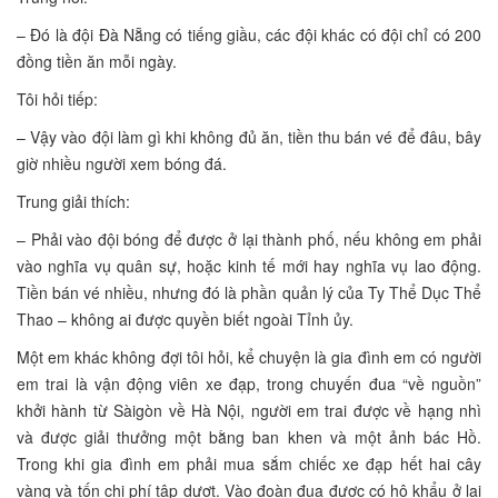
– Đó là đội Đà Nẵng có tiếng giầu, các đội khác có đội chỉ có 200
đồng tiền ăn mỗi ngày.
Tôi hỏi tiếp:
– Vậy vào đội làm gì khi không đủ ăn, tiền thu bán vé để đâu, bây
giờ nhiều người xem bóng đá.
Trung giải thích:
– Phải vào đội bóng để được ở lại thành phố, nếu không em phải
vào nghĩa vụ quân sự, hoặc kinh tế mới hay nghĩa vụ lao động.
Tiền bán vé nhiều, nhưng đó là phần quản lý của Ty Thể Dục Thể
Thao – không ai được quyền biết ngoài Tỉnh ủy.
Một em khác không đợi tôi hỏi, kể chuyện là gia đình em có người
em trai là vận động viên xe đạp, trong chuyến đua “về nguồn”
khởi hành từ Sàigòn về Hà Nội, người em trai được về hạng nhì
và được giải thưởng một bằng ban khen và một ảnh bác Hồ.
Trong khi gia đình em phải mua sắm chiếc xe đạp hết hai cây
vàng và tốn chi phí tập dượt. Vào đoàn đua được có hộ khẩu ở lại