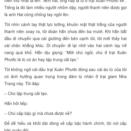
niên thứ nhất la lên: “Anh hai, ông này là tù ở trại Xuân Phước về”.
Tiếng la đó làm nhiều người nhỏm dậy, người thanh niên được gọi
là anh Hai cũng chống tay ngồi lên.
Tôi nhìn cánh tay thật lực lưỡng, khuôn mặt thật trắng của người
thanh niên xoay ra, tôi đoán hắn chưa đến ba mươi. Khi hắn bắt
đầu di chuyển qua cái giường đến bên cạnh tôi, tôi mới thấy hai
cái chân khẳng khiu. Di chuyển đi lại nhờ vào hai cánh tay nở
nang quá khổ. Hắn dịu giọng: “Mời chú ngồi, chú ở trại Xuân
Phước là tù có án hay tập trung cải tạo.”
Tôi không ngờ cái dấu trại Xuân Phước đóng sau cái áo tù của tôi
có ảnh hưởng quan trọng trong đám tù nhân ở trại giam Nha
Trang này. Tôi đáp:
– Chú tập trung cải tạo.
Hắn hỏi tiếp:
– Chú cấp bậc gì mà chưa được về?
Để dễ hiểu và khỏi dài dòng về cấp bậc hành chính, tôi nói cấp
bậc quân đội.