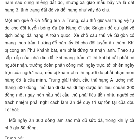
năm sau cũng miếng đất đó, nhưng xã giao mẫu bảy và là đất
hạng 3, tình trạng đất đẻ và đổi hạng như vậy đó chú.
Một em quê ở Đà Nẵng tên là Trung, cầu thủ giữ vai trung vệ tự
do cho đội tuyển bóng đá Đà Nẵng đi vào Sàigòn để dự giải vô
địch bóng đá hạng A toàn quốc. Xe chở cầu thủ về Sàigòn có
mang theo trầm hương để bán lấy lời cho đội tuyển ăn thêm. Khi
bị công an Phú Khánh bắt, em phải đứng ra nhận lãnh. Theo sự
sắp xếp của nhà dìu dắt khi mang trầm đi thì khi bị bắt phải có
người nhận, trưởng đoàn phân công mỗi ngày trực, tới phiên ngày
trực của người nào, nếu bị khám phá thì người đó phải nhận món
hàng đó là của mình. Trung giải thích, cầu thủ hạng A lương mỗi
tháng 500 đồng, mỗi lần đi đá và đi tập được ăn tiêu chuẩn 300
đồng một ngày nên hầu hết cầu thủ phải tiêu tiền nhà, người có
trách nhiệm phải nghĩ cách làm ăn để duy trì sự tồn tại của đội.
Tôi hỏi:
– Mỗi ngày ăn 300 đồng làm sao mà đủ sức đá, trong khi ly cà
phê giá 50 đồng.
Trung nói: