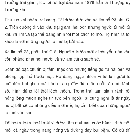
Trưởng trại giam, lúc tôi rời trại đầu năm 1978 hắn là Thượng úy
Trưởng khu.
Thủ tục xét nhập trại xong. Tôi được đưa vào xà lim số 23 khu C-
2. Trên đường đi vào khu trại giam, hai bên những người tù mới từ
khu xà lim và tập thể đang nhìn tôi một cách tò mò. Họ nhìn ra tôi
khác lạ với những người tù mới bị bắt vào.
Xà lim số 23, phân trại C-2. Người ở trước mới di chuyển nên vẫn
còn phảng phất hơi người và sự ấm cúng sạch sẽ.
Soạn đồ đạc chuẩn bị tắm, mặc cho những tiếng gọi từ hai bên và
phòng tập thể trước mặt. Họ đang ngạc nhiên vì tôi là người tù
mới đến trại giam mà hành trang đầy đủ, mặc quần áo có đánh
số, hình dáng lôi thôi lếch thếch. Trong trại tạm giam rảnh rỗi
nóng lòng muốn nghe tin tức bên ngoài, ai cũng nghĩ là từ ngày
họ bị bắt sẽ có những điều mới mẻ, họ cần biết qua những người
tù mới vào sau.
Tôi hoàn toàn thoải mái vì được tắm mát sau cuộc hành trình mệt
mỏi cả ngày trong nắng nóng và đường đầy bụi bặm. Có đủ thì