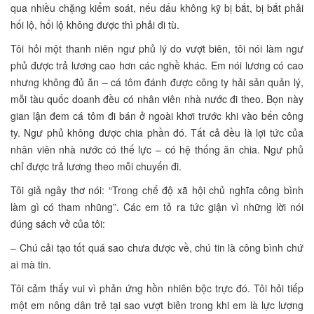
qua nhiều chặng kiểm soát, nếu dấu không kỹ bị bắt, bị bắt phải
hối lộ, hối lộ không được thì phải đi tù.
Tôi hỏi một thanh niên ngư phủ lý do vượt biên, tôi nói làm ngư
phủ được trả lương cao hơn các nghề khác. Em nói lương có cao
nhưng không đủ ăn – cá tôm đánh được công ty hải sản quản lý,
mỗi tàu quốc doanh đều có nhân viên nhà nước đi theo. Bọn này
gian lận đem cá tôm đi bán ở ngoài khơi trước khi vào bến công
ty. Ngư phủ không được chia phần đó. Tất cả đều là lợi tức của
nhân viên nhà nước có thế lực – có hệ thống ăn chia. Ngư phủ
chỉ được trả lương theo mỗi chuyến đi.
Tôi giả ngây thơ nói: “Trong chế độ xã hội chủ nghĩa công bình
làm gì có tham nhũng”. Các em tỏ ra tức giận vì những lời nói
đúng sách vở của tôi:
– Chú cải tạo tốt quá sao chưa được về, chú tin là công bình chứ
ai mà tin.
Tôi cảm thấy vui vì phản ứng hồn nhiên bộc trực đó. Tôi hỏi tiếp
một em nông dân trẻ tại sao vượt biên trong khi em là lực lượng