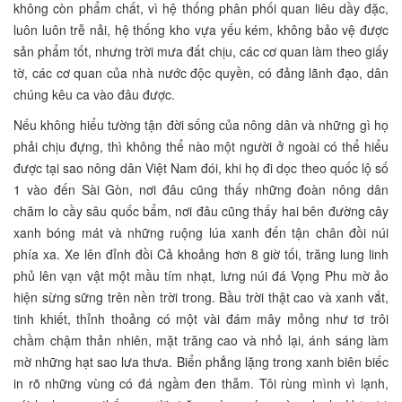
không còn phẩm chất, vì hệ thống phân phối quan liêu dầy đặc,
luôn luôn trễ nải, hệ thống kho vựa yếu kém, không bảo vệ được
sản phẩm tốt, nhưng trời mưa đất chịu, các cơ quan làm theo giấy
tờ, các cơ quan của nhà nước độc quyền, có đảng lãnh đạo, dân
chúng kêu ca vào đâu được.
Nếu không hiểu tường tận đời sống của nông dân và những gì họ
phải chịu đựng, thì không thể nào một người ở ngoài có thể hiểu
được tại sao nông dân Việt Nam đói, khi họ đi dọc theo quốc lộ số
1 vào đến Sài Gòn, nơi đâu cũng thấy những đoàn nông dân
chăm lo cầy sâu quốc bẩm, nơi đâu cũng thấy hai bên đường cây
xanh bóng mát và những ruộng lúa xanh đến tận chân đồi núi
phía xa. Xe lên đỉnh đồi Cả khoảng hơn 8 giờ tối, trăng lung linh
phủ lên vạn vật một mầu tím nhạt, lưng núi đá Vọng Phu mờ ảo
hiện sừng sững trên nền trời trong. Bầu trời thật cao và xanh vắt,
tinh khiết, thỉnh thoảng có một vài đám mây mỏng như tơ trôi
chầm chậm thản nhiên, mặt trăng cao và nhỏ lại, ánh sáng làm
mờ những hạt sao lưa thưa. Biển phẳng lặng trong xanh biên biếc
in rõ những vùng có đá ngầm đen thẫm. Tôi rùng mình vì lạnh,