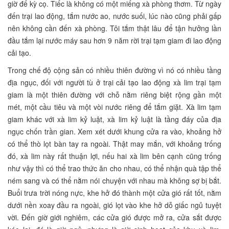
giờ để kỳ cọ. Tiếc là không có một miếng xà phòng thơm. Từ ngày
đến trại lao động, tắm nước ao, nước suối, lúc nào cũng phải gấp
nên không cần đến xà phòng. Tôi tắm thật lâu để tận hưởng lần
đầu tắm lại nước máy sau hơn 9 năm rời trại tạm giam đi lao động
cải tạo.
Trong chế độ cộng sản có nhiều thiên đường vì nó có nhiều tầng
địa ngục, đối với người tù ở trại cải tạo lao động xà lim trại tạm
giam là một thiên đường với chỗ nằm riêng biệt rộng gần một
mét, một cầu tiêu và một vòi nước riêng để tắm giặt. Xà lim tạm
giam khác với xà lim kỷ luật, xà lim kỷ luật là tầng đáy của địa
ngục chốn trần gian. Xem xét dưới khung cửa ra vào, khoảng hở
có thể thò lọt bàn tay ra ngoài. Thật may mắn, với khoảng trống
đó, xà lim này rất thuận lợi, nếu hai xà lim bên cạnh cũng trống
như vậy thì có thể trao thức ăn cho nhau, có thể nhận quà tập thể
ném sang và có thể nằm nói chuyện với nhau mà không sợ bị bắt.
Buổi trưa trời nóng nực, khe hở đó thành một cửa gió rất tốt, nằm
dưới nền xoay đầu ra ngoài, gió lọt vào khe hở dỗ giấc ngủ tuyệt
vời. Đến giờ giới nghiêm, các cửa gió được mở ra, cửa sắt được