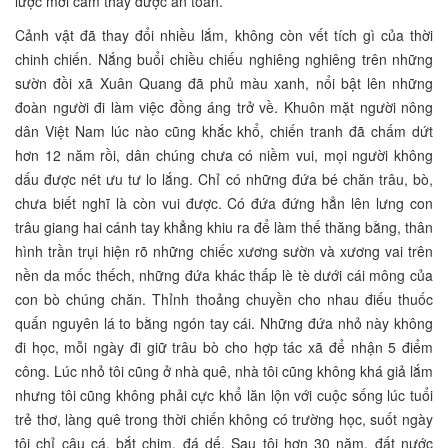
lược mới cảm thấy được an toàn.
Cảnh vật đã thay đổi nhiều lắm, không còn vết tích gì của thời
chinh chiến. Nắng buổi chiều chiếu nghiêng nghiêng trên những
sườn đồi xã Xuân Quang đã phủ màu xanh, nổi bật lên những
đoàn người đi làm việc đồng áng trở về. Khuôn mặt người nông
dân Việt Nam lúc nào cũng khắc khổ, chiến tranh đã chấm dứt
hơn 12 năm rồi, dân chúng chưa có niềm vui, mọi người không
dấu được nét ưu tư lo lắng. Chỉ có những đứa bé chăn trâu, bò,
chưa biết nghĩ là còn vui được. Có đứa đứng hẳn lên lưng con
trâu giang hai cánh tay khẳng khiu ra để làm thế thăng bằng, thân
hình trần trụi hiện rõ những chiếc xương sườn và xương vai trên
nền da mốc thếch, những đứa khác thấp lè tè dưới cái mông của
con bò chúng chăn. Thỉnh thoảng chuyền cho nhau điếu thuốc
quấn nguyên lá to bằng ngón tay cái. Những đứa nhỏ này không
đi học, mỗi ngày đi giữ trâu bò cho hợp tác xã để nhận 5 điểm
công. Lúc nhỏ tôi cũng ở nhà quê, nhà tôi cũng không khá giả lắm
nhưng tôi cũng không phải cực khổ lăn lộn với cuộc sống lúc tuổi
trẻ thơ, làng quê trong thời chiến không có trường học, suốt ngày
tôi chỉ câu cá, bắt chim, đá dế. Sau tôi hơn 30 năm, đất nước