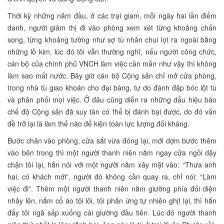
Thời kỳ những năm đầu, ở các trại giam, mỗi ngày hai lần điểm
danh, người giám thị đi vào phòng xem xét từng khoảng chấn
song, từng khoảng tường như sợ tù nhân chui lọt ra ngoài bằng
những lỗ kim, lúc đó tôi vẫn thường nghĩ, nếu người công chức,
cán bộ của chính phủ VNCH làm việc cần mẫn như vậy thì không
làm sao mất nước. Bây giờ cán bộ Cộng sản chỉ mở cửa phòng,
trong nhà tù giao khoán cho đại bàng, tự do đánh đập bóc lột tù
và phân phối mọi việc. Ở đâu cũng diễn ra những dấu hiệu báo
chế độ Cộng sản đã suy tàn có thể bị đánh bại được, do đó vấn
đề trở lại là làm thế nào để kiện toàn lực lượng đối kháng.
Bước chân vào phòng, cửa sắt vừa đóng lại, mới dợm bước thêm
vào bên trong thì một người thanh niên nằm ngay cửa ngồi dậy
chận tôi lại, hắn nói với một người nằm xây mặt vào: “Thưa anh
hai, có khách mới”, người đó không cần quay ra, chỉ nói: “Làm
việc đi”. Thêm một người thanh niên nằm giường phía đối diện
nhảy lên, nắm cổ áo tôi lôi, tôi phản ứng tự nhiên ghịt lại, thì hắn
đẩy tôi ngã sấp xuống cái giường đầu tiên. Lúc đó người thanh