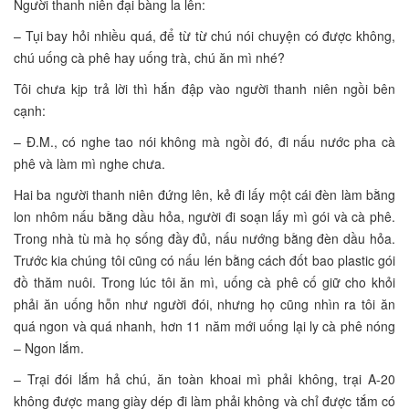
Người thanh niên đại bàng la lên:
– Tụi bay hỏi nhiều quá, để từ từ chú nói chuyện có được không,
chú uống cà phê hay uống trà, chú ăn mì nhé?
Tôi chưa kịp trả lời thì hắn đập vào người thanh niên ngồi bên
cạnh:
– Đ.M., có nghe tao nói không mà ngồi đó, đi nấu nước pha cà
phê và làm mì nghe chưa.
Hai ba người thanh niên đứng lên, kẻ đi lấy một cái đèn làm bằng
lon nhôm nấu bằng dầu hỏa, người đi soạn lấy mì gói và cà phê.
Trong nhà tù mà họ sống đầy đủ, nấu nướng bằng đèn dầu hỏa.
Trước kia chúng tôi cũng có nấu lén bằng cách đốt bao plastic gói
đồ thăm nuôi. Trong lúc tôi ăn mì, uống cà phê cố giữ cho khỏi
phải ăn uống hỗn như người đói, nhưng họ cũng nhìn ra tôi ăn
quá ngon và quá nhanh, hơn 11 năm mới uống lại ly cà phê nóng
– Ngon lắm.
– Trại đói lắm hả chú, ăn toàn khoai mì phải không, trại A-20
không được mang giày dép đi làm phải không và chỉ được tắm có