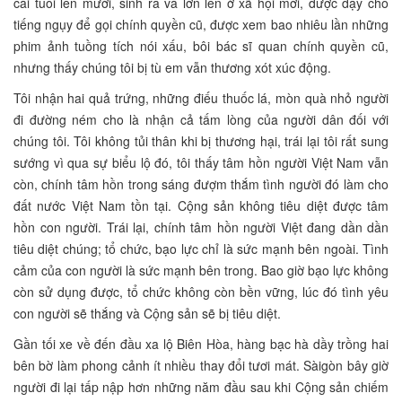
cái tuổi lên mười, sinh ra và lớn lên ở xã hội mới, được dạy cho
tiếng ngụy để gọi chính quyền cũ, được xem bao nhiêu lần những
phim ảnh tuồng tích nói xấu, bôi bác sĩ quan chính quyền cũ,
nhưng thấy chúng tôi bị tù em vẫn thương xót xúc động.
Tôi nhận hai quả trứng, những điếu thuốc lá, mòn quà nhỏ người
đi đường ném cho là nhận cả tấm lòng của người dân đối với
chúng tôi. Tôi không tủi thân khi bị thương hại, trái lại tôi rất sung
sướng vì qua sự biểu lộ đó, tôi thấy tâm hồn người Việt Nam vẫn
còn, chính tâm hồn trong sáng đượm thắm tình người đó làm cho
đất nước Việt Nam tồn tại. Cộng sản không tiêu diệt được tâm
hồn con người. Trái lại, chính tâm hồn người Việt đang dần dần
tiêu diệt chúng; tổ chức, bạo lực chỉ là sức mạnh bên ngoài. Tình
cảm của con người là sức mạnh bên trong. Bao giờ bạo lực không
còn sử dụng được, tổ chức không còn bền vững, lúc đó tình yêu
con người sẽ thắng và Cộng sản sẽ bị tiêu diệt.
Gần tối xe về đến đầu xa lộ Biên Hòa, hàng bạc hà dầy trồng hai
bên bờ làm phong cảnh ít nhiều thay đổi tươi mát. Sàigòn bây giờ
người đi lại tấp nập hơn những năm đầu sau khi Cộng sản chiếm