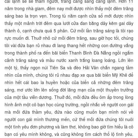
cái lạnh se se thấm người, trăng càng sáng càng lạnh. Hơn 11
năm trong nhà giam, đêm nay mới được nhìn thấy một đêm trăng
sáng bao la trọn vẹn. Trong tù nằm cạnh cửa sổ mới được nhìn
thấy một mảnh trời đêm qua lưới cửa đan bằng dây kẽm gai dây
thành ô, cạnh chưa quá 5 phân. Cứ mỗi lần trăng sáng là tôi rạo
rực muốn đi. Thuở nhỏ cứ mỗi đêm trăng, sau giờ học tối, chúng
tôi vài đứa bạn rủ nhau đi lang thang hết những con đường vắng
trong thành phố ra đến bãi biển Thanh Bình Đà Nẵng ngồi ngắm
cảnh trăng sáng và mầu nước xanh trắng loang loáng. Lớn lên
một tý, thấy ngọn núi Tiên Sa và đèo Hải Vân chắn ngang tầm
nhìn của mình, chúng tôi rủ nhau đạp xe qua bãi biển Mỹ Khê để
nhìn hết cái bao la huyền hoặc của biển cả những đêm trăng
sáng, mơ ước lớn lên sống đời lãng mạn của một thuyền trưởng
của một tầu viễn dương. Thuở đó, mỗi đứa đều ôm ấp trong lòng
hình ảnh một cô bạn học cùng trường, ngồi nhắc về người con gái
mà mỗi đứa thầm yêu, đứa nào cũng muốn bạn mình nói về
người con gái mình thương mến, cứ thế mỗi đứa chúng tôi nuôi
một tình yêu đơn phương và làm thơ, không bao giờ tìm hiểu là cô
bạn có yêu mình không, và cũng không tìm cách thổ lộ tình yêu.