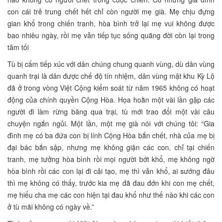
con cái trẻ trung chết hết chỉ còn người mẹ già. Mẹ chịu đựng
gian khổ trong chiến tranh, hòa bình trở lại mẹ vui không được
bao nhiêu ngày, rồi mẹ vẫn tiếp tục sống quãng đời còn lại trong
tăm tối
Tù bị cấm tiếp xúc với dân chúng chung quanh vùng, dù dân vùng
quanh trại là dân được chế độ tín nhiệm, dân vùng mật khu Kỳ Lộ
đã ở trong vòng Việt Cộng kiểm soát từ năm 1965 không có hoạt
động của chính quyền Cộng Hòa. Họa hoằn một vài lần gặp các
người đi làm rừng băng qua trại, tù mới trao đổi một vài câu
chuyện ngắn ngủi. Một lần, một mẹ già nói với chúng tôi: “Gia
đình mẹ có ba đứa con bị lính Cộng Hòa bắn chết, nhà của mẹ bị
đại bác bắn sập, nhưng mẹ không giận các con, chỉ tại chiến
tranh, mẹ tưởng hòa bình rồi mọi người bớt khổ, mẹ không ngờ
hòa bình rồi các con lại đi cải tạo, mẹ thì vẫn khổ, ai sướng đâu
thì mẹ không có thấy, trước kia mẹ đã đau đớn khi con mẹ chết,
mẹ hiểu cha mẹ các con hiện tại đau khổ như thế nào khi các con
ở tù mãi không có ngày về.”