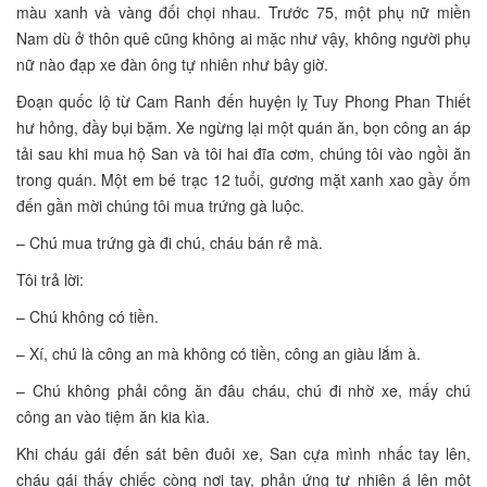
màu xanh và vàng đối chọi nhau. Trước 75, một phụ nữ miền
Nam dù ở thôn quê cũng không ai mặc như vậy, không người phụ
nữ nào đạp xe đàn ông tự nhiên như bây giờ.
Đoạn quốc lộ từ Cam Ranh đến huyện lỵ Tuy Phong Phan Thiết
hư hỏng, đầy bụi bặm. Xe ngừng lại một quán ăn, bọn công an áp
tải sau khi mua hộ San và tôi hai đĩa cơm, chúng tôi vào ngồi ăn
trong quán. Một em bé trạc 12 tuổi, gương mặt xanh xao gầy ốm
đến gần mời chúng tôi mua trứng gà luộc.
– Chú mua trứng gà đi chú, cháu bán rẻ mà.
Tôi trả lời:
– Chú không có tiền.
– Xí, chú là công an mà không có tiền, công an giàu lắm à.
– Chú không phải công ăn đâu cháu, chú đi nhờ xe, mấy chú
công an vào tiệm ăn kia kìa.
Khi cháu gái đến sát bên đuôi xe, San cựa mình nhấc tay lên,
cháu gái thấy chiếc còng nơi tay, phản ứng tự nhiên á lên một