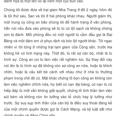
danh họa bị một tên vô lại ném một cục bùn vào.
Chúng tôi được đưa về trại giam Nha Trang ở đỡ 2 ngày, hôm đó
là tối thứ sáu. San và tôi ở hai phòng khác nhau. Người giám thị,
một trung úy công an bảo chúng tôi để hành trang ở văn phòng,
hắn nói nếu đưa vào phòng sẽ bị tù cũ lột sạch và không chừng
còn bị đánh. Mỗi phòng đều có một người tù cầm đầu gọi là Đại
Bàng và một đám em út phục dịch và bóc lột người khác. Tôi ngạc
nhiên vì tôi từng ở những trại tạm giam của Cộng sản, trước kia
không hề có tình trạng này. Thời đó, tù rất sợ cán bộ, nhất là tù
hình sự. Công an coi tù làm việc rất nghiêm túc. Sự thay đổi này
nói lên là tù hình sự đã không còn sợ công an nữa, hoặc là khinh
nhờn, hoặc là cấu kết bè cánh với nhau như ở nhà tù thường
phạm trong chế độ cũ. Mặt khác chứng tỏ bọn công an không còn
làm việc nghiêm chỉnh nữa, họ biết có nạn đại bàng, có nạn tù cũ
hiếp đáp tù mới vẫn không giải quyết, chứng tỏ tinh thần làm việc
sút kém và không còn tin tưởng vào tổ chức hay lý tưởng như
trước. Sự suy sụp tinh thần của cán bộ là điều suy thoái đáng kể
của một chính quyền được gọi là Cách Mạng, và kỷ luật sắt như
chính quyền và đảng Cộng sản.