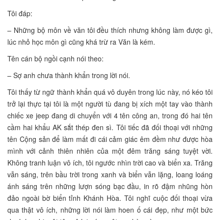
Tôi đáp:
– Những bộ môn về văn tôi đều thích nhưng không làm được gì,
lúc nhỏ học môn gì cũng khá trừ ra Văn là kém.
Tên cán bộ ngồi cạnh nói theo:
– Sợ anh chưa thành khẩn trong lời nói.
Tôi thấy từ ngữ thành khẩn quá vô duyên trong lúc này, nó kéo tôi
trở lại thực tại tôi là một người tù đang bị xích một tay vào thành
chiếc xe jeep đang di chuyển với 4 tên công an, trong đó hai tên
cầm hai khẩu AK sắt thép đen sì. Tôi tiếc đã đối thoại với những
tên Cộng sản để làm mất đi cái cảm giác êm đềm như được hòa
mình với cảnh thiên nhiên của một đêm trăng sáng tuyệt vời.
Không tranh luận vô ích, tôi ngước nhìn trời cao và biển xa. Trăng
vẫn sáng, trên bầu trời trong xanh và biển vẫn lặng, loang loáng
ánh sáng trên những lượn sóng bạc đầu, in rõ đậm nhũng hòn
đảo ngoài bờ biển tỉnh Khánh Hòa. Tôi nghĩ cuộc đối thoại vừa
qua thật vô ích, những lời nói làm hoen ố cái đẹp, như một bức