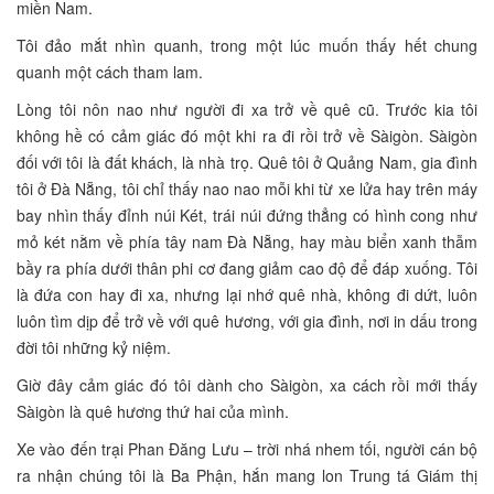
miền Nam.
Tôi đảo mắt nhìn quanh, trong một lúc muốn thấy hết chung
quanh một cách tham lam.
Lòng tôi nôn nao như người đi xa trở về quê cũ. Trước kia tôi
không hề có cảm giác đó một khi ra đi rồi trở về Sàigòn. Sàigòn
đối với tôi là đất khách, là nhà trọ. Quê tôi ở Quảng Nam, gia đình
tôi ở Đà Nẵng, tôi chỉ thấy nao nao mỗi khi từ xe lửa hay trên máy
bay nhìn thấy đỉnh núi Két, trái núi đứng thẳng có hình cong như
mỏ két nằm về phía tây nam Đà Nẵng, hay màu biển xanh thẫm
bầy ra phía dưới thân phi cơ đang giảm cao độ để đáp xuống. Tôi
là đứa con hay đi xa, nhưng lại nhớ quê nhà, không đi dứt, luôn
luôn tìm dịp để trở về với quê hương, với gia đình, nơi in dấu trong
đời tôi những kỷ niệm.
Giờ đây cảm giác đó tôi dành cho Sàigòn, xa cách rồi mới thấy
Sàigòn là quê hương thứ hai của mình.
Xe vào đến trại Phan Đăng Lưu – trời nhá nhem tối, người cán bộ
ra nhận chúng tôi là Ba Phận, hắn mang lon Trung tá Giám thị