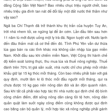
đảng Cộng Sản Việt Nam? Bao nhiêu chục triệu người chết, bao
nhiêu triệu gia đình tan nát để đổi lấy một đất nước thê thảm như
vậy sao?
Ngã ba Chí Thạnh đã trở thành khu thị trấn của huyện Tuy An,
trời nhá nhem tối, xe ngừng lại để ăn cơm. Lần đầu tiên sau hơn
11 năm tù mới được uống một ly trà đá. Ngon tuyệt vời. Nước lạnh
đến đâu thấm mát cả cơ thể đến đó. Tỉnh Phú Yên vẫn dư thừa
lúa gạo bán ra các tỉnh khác mà không cần nhập lúa gạo miền
Nam. Khởi đầu sau khi chiếm miền Nam, Việt Cộng thi hành chế
độ kiểm soát lương thực, thu mua lúa và thuế nông nghiệp. Thuế
đánh trên 70% trị giá sản xuất, nhà nước chỉ cho phép mỗi nhân
khẩu giữ lại 15 kg thóc mỗi tháng. Còn bao nhiêu phải bán với giá
quy định, mười lăm ki lô thóc mỗi đầu người mỗi tháng, qui ra
chưa được 10 kg gạo nên nông dân đói và ăn độn quanh năm.
Sau khi tất cả phải vào hợp tác thì nhà nước qui định chế độ bình
công chấm điểm, đời sống nông dân càng tồi tệ hơn, nông dân
quần quật làm suốt ngày công điểm cũng không được qui định
cao bằng cán bộ quản lý, mỗi hợp tác xã nông nghiệp phải gánh