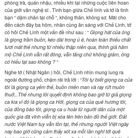
phòng trà, quán nhậu, nhiều khi tại những cuộc liên hoan
của giới văn nghệ sĩ . Tình bạn giữa Chế linh và tớ là tình
bạn “ dậm chân tại chỗ “, không thân, không sơ. Mãi cho
đến cách đây ba hôm, nhân cùng ăn sáng với Chế Linh, tớ
có hỏi Chế Linh một vấn đề như sau : “
Giọng hát của ông
là giọng trầm buồn, kéo dài trong ủ ê, hoàn toàn thiếu chất
tươi mát thế nhưng từ nhiều thập niên qua, thính giả hâm
mộ Chế Linh vẫn rất đông, vẫn tăng chứ không giảm, ông
có hiểu tại sao không ? “
Nghe tớ ( Nhật Ngân ) hỏi, Chế Linh nhìn mung lung ra
ngoài đường phố, chậm rãi trả lời : “
Tôi tự biết giọng ca của
tôi là giọng ca yếm thế, buồn miên man và ray rứt muôn
thuở...Thế nhưng tôi quyết định không bao giờ từ giả giọng
ca kia vì đó là giọng ca Hời, giọng ca của quê hương tôi,
của đồng bào tôi, giọng ca u hoài từ người dân của một
quốc gia đã vĩnh viễn bị xóa tên trên bản đồ thế giới. Đất
nước Việt Nam tuy vẫn tồn tại, thế nhưng người Việt ngày
nay bao giờ cũng cảm thấy xót xa mỗi lần nghĩ tới quê