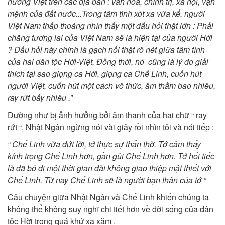
hương Việt trên các địa bàn : văn hóa, chính trị, xã hội, vận
mệnh của đất nước...Trong tâm tình xót xa vừa kể, người
Việt Nam thấp thoáng nhìn thấy một dấu hỏi thật lớn : Phải
chăng tương lai của Việt Nam sẽ là hiện tại của người Hời
? Dấu hỏi này chính là gạch nối thật rõ nét giữa tâm tình
của hai dân tộc Hời-Việt. Đồng thời, nó cũng là lý do giải
thích tại sao giọng ca Hời, giọng ca Chế Linh, cuốn hút
người Việt, cuốn hút một cách vô thức, âm thầm bao nhiêu,
ray rứt bấy nhiêu .”
Dường như bị ảnh hưởng bởi âm thanh của hai chữ “ ray
rứt “, Nhật Ngân ngừng nói vài giây rồi nhìn tôi và nói tiếp :
“ Chế Linh vừa dứt lời, tớ thực sự thẩn thờ. Tớ cảm thấy
kính trọng Chế Linh hơn, gần gủi Chế Linh hơn. Tớ hối tiếc
là đã bỏ đi một thời gian dài không giao thiệp mật thiết với
Chế Linh. Từ nay Chế Linh sẽ là người bạn thân của tớ “
Câu chuyện giữa Nhật Ngân và Chế Linh khiến chúng ta
không thể không suy nghĩ chi tiết hơn về đời sống của dân
tộc Hời trong quá khứ xa xăm .