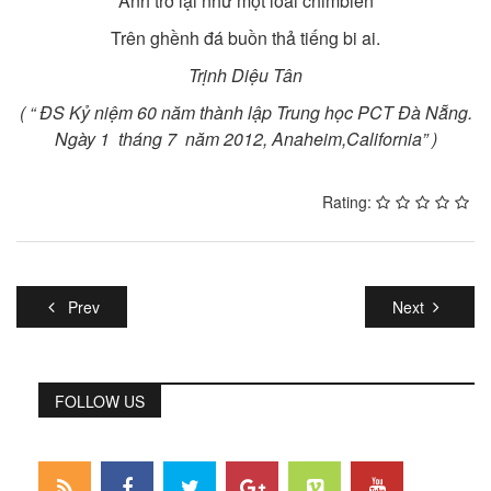
Anh trở lại như một loài chimbiển
Trên ghềnh đá buồn thả tiếng bi ai.
T
rịnh Diệu Tân
(
“ ĐS Kỷ niệm
60
năm thành lập Trung học PCT Đà Nẵng.
N
gày
1
tháng
7
năm
2012, Anaheim,California” )
Rating:
Prev
Next
FOLLOW US