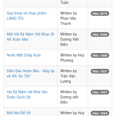
Tuấn
Giai thoại về nhạc phẩm
Written by
Hits: 2073
LÀNG TÔi
Phan Văn
Thanh
Một Vài Kỷ Niệm Với Nhạc Sĩ
Written by
Hits: 2060
Hồ Xuân Mai
Dương Viết
Điền
Nước Mắt Chảy Xuôi
Written by Huy
Hits: 1986
Phương
Diễn Đàn Nhân Bản - Mày lại
Written by
Hits: 1931
về VN “ăn Tết”
Trần Văn
Lương
Vài Kỷ Niệm với Nhà Văn
Written by
Hits: 1957
Doãn Quốc Sỹ
Dương viết
Điền
Một Nơi Để Về
Written by Huy
Hits: 1894