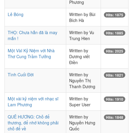
Phương
Lẻ Bóng
Written by Bùi
Hits: 1875
Bích Hà
THỌ: Chưa hẳn đã là may
Written by Vu
Hits: 1885
mắn !
Trung Hien
Một VàI Kỷ Niệm với Nhà
Written by
Hits: 2025
Thơ Cung Trầm Tưởng
Dương viết
Điền
Tình Cuối Đời
Written by
Hits: 1821
Nguyễn Thị
Thanh Dương
Một vài kỷ niệm với nhạc sĩ
Written by
Hits: 1910
Lam Phương
Super User
QUÊ HƯƠNG: Chỗ để
Written by
Hits: 1848
thương, để nhớ không phải
Nguyễn Hưng
chỗ để về
Quốc