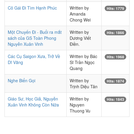
Cô Gái Đi Tìm Hạnh Phúc
Written by
Hits: 1779
Amanda
Chong Wei
Một Chuyến Đi - Buổi ra mắt
Written by
Hits: 1866
sách của GS Toàn Phong
Dương Viết
Nguyễn Xuân Vinh
Điền.
Các Cụ Saigon Xưa, Trở Về
Written by Bác
Hits: 1968
Dĩ Vãng
Sĩ Trần Ngọc
Quang
Nghe Biển Gọi
Written by
Hits: 1874
Trịnh Diệu Tân
Giáo Sư, Học Giả, Nguyễn
Written by
Hits: 1843
Xuân Vinh Không Còn Nữa
Nguyen
Thuong Vu