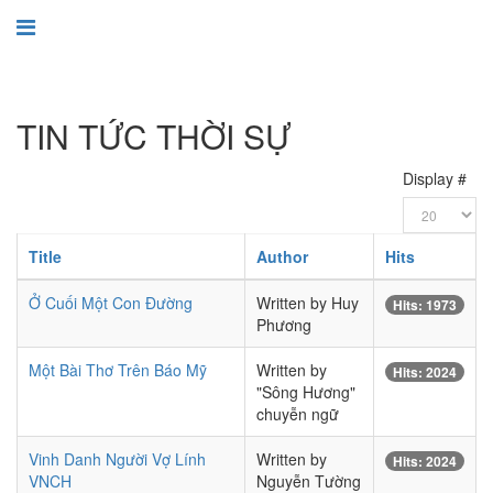
TIN TỨC THỜI SỰ
Display #
Title
Author
Hits
Ở Cuối Một Con Đường
Written by Huy
Hits: 1973
Phương
Một Bài Thơ Trên Báo Mỹ
Written by
Hits: 2024
"Sông Hương"
chuyễn ngữ
Vinh Danh Người Vợ Lính
Written by
Hits: 2024
VNCH
Nguyễn Tường