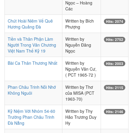
Ngọc – Hoàng
Các
Chút Hoài Niêm Vế Quê
Written by Bích
Hits: 2074
Hương Quảng Đà
Phượng
Tiền và Thân Phận Làm
Written by
Hits: 2752
Người Trong Văn Chương
Nguyễn Đăng
Việt Nam Thế Kỷ 19
Ngọc
Bài Ca Thân Thương Nhất
Written by
Hits: 2003
Nguyễn Văn Cư,
( PCT 1965-72 )
Phan Châu Trinh Nỗi Nhớ
Written by Thơ
Hits: 2115
Không Nguôi
của MISA (PCT
1963-70)
Kỷ Niệm Với Nhóm 54-60
Written by Thy
Hits: 2146
Trường Phan Châu Trinh
Hảo Trương Duy
Đà Nẵng
Hy