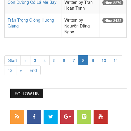
Con Đường Có Lá Me Bay
Written by Trần
Hits: 2279
Hoan Trinh
Trân Trọng Giòng Hương
Written by
Hits: 2422
Giang
Nguyễn Đăng
Ngọc
Start
«
3
4
5
6
7
8
9
10
11
12
»
End
FOLLOW US