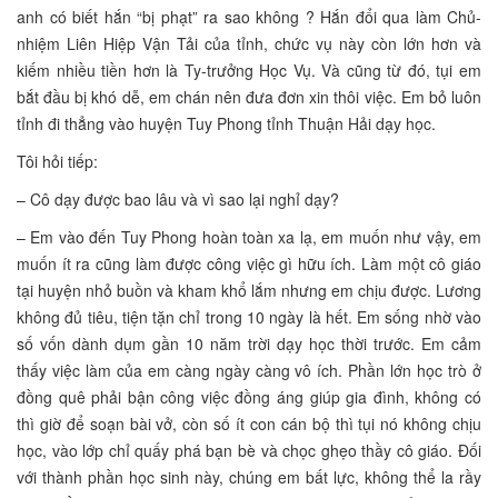
anh có biết hắn “bị phạt” ra sao không ? Hắn đổi qua làm Chủ-
nhiệm Liên Hiệp Vận Tải của tỉnh, chức vụ này còn lớn hơn và
kiếm nhiều tiền hơn là Ty-trưởng Học Vụ. Và cũng từ đó, tụi em
bắt đầu bị khó dễ, em chán nên đưa đơn xin thôi việc. Em bỏ luôn
tỉnh đi thẳng vào huyện Tuy Phong tỉnh Thuận Hải dạy học.
Tôi hỏi tiếp:
– Cô dạy được bao lâu và vì sao lại nghỉ dạy?
– Em vào đến Tuy Phong hoàn toàn xa lạ, em muốn như vậy, em
muốn ít ra cũng làm được công việc gì hữu ích. Làm một cô giáo
tại huyện nhỏ buồn và kham khổ lắm nhưng em chịu được. Lương
không đủ tiêu, tiện tặn chỉ trong 10 ngày là hết. Em sống nhờ vào
số vốn dành dụm gần 10 năm trời dạy học thời trước. Em cảm
thấy việc làm của em càng ngày càng vô ích. Phần lớn học trò ở
đồng quê phải bận công việc đồng áng giúp gia đình, không có
thì giờ để soạn bài vở, còn số ít con cán bộ thì tụi nó không chịu
học, vào lớp chỉ quấy phá bạn bè và chọc ghẹo thầy cô giáo. Đối
với thành phần học sinh này, chúng em bất lực, không thể la rầy