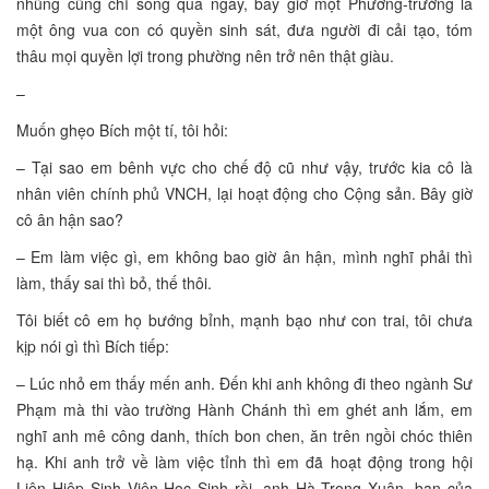
nhũng cũng chỉ sống qua ngày, bây giờ một Phường-trưởng là
một ông vua con có quyền sinh sát, đưa người đi cải tạo, tóm
thâu mọi quyền lợi trong phường nên trở nên thật giàu.
–
Muốn ghẹo Bích một tí, tôi hỏi:
– Tại sao em bênh vực cho chế độ cũ như vậy, trước kia cô là
nhân viên chính phủ VNCH, lại hoạt động cho Cộng sản. Bây giờ
cô ân hận sao?
– Em làm việc gì, em không bao giờ ân hận, mình nghĩ phải thì
làm, thấy sai thì bỏ, thế thôi.
Tôi biết cô em họ bướng bỉnh, mạnh bạo như con trai, tôi chưa
kịp nói gì thì Bích tiếp:
– Lúc nhỏ em thấy mến anh. Đến khi anh không đi theo ngành Sư
Phạm mà thi vào trường Hành Chánh thì em ghét anh lắm, em
nghĩ anh mê công danh, thích bon chen, ăn trên ngồi chóc thiên
hạ. Khi anh trở về làm việc tỉnh thì em đã hoạt động trong hội
Liên Hiệp Sinh Viên Học Sinh rồi, anh Hà Trọng Xuân, bạn của