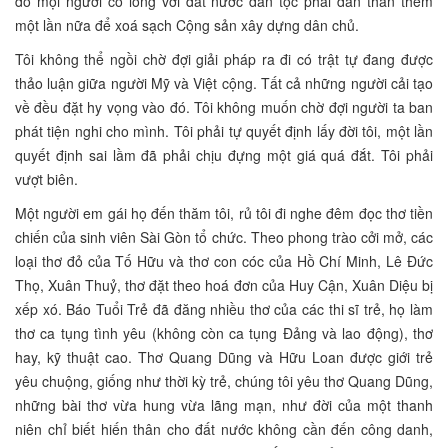
đó mọi người có lòng với đất nước dân tộc phải dấn thân thêm
một lần nữa để xoá sạch Cộng sản xây dựng dân chủ.
Tôi không thể ngồi chờ đợi giải pháp ra đi có trật tự đang được
thảo luận giữa người Mỹ và Việt cộng. Tất cả những người cải tạo
về đều đặt hy vọng vào đó. Tôi không muốn chờ đợi người ta ban
phát tiện nghi cho mình. Tôi phải tự quyết định lấy đời tôi, một lần
quyết định sai lầm đã phải chịu đựng một giá quá đắt. Tôi phải
vượt biên.
Một người em gái họ đến thăm tôi, rủ tôi đi nghe đêm đọc thơ tiền
chiến của sinh viên Sài Gòn tổ chức. Theo phong trào cởi mở, các
loại thơ đỏ của Tố Hữu và thơ con cóc của Hồ Chí Minh, Lê Đức
Thọ, Xuân Thuỷ, thơ đặt theo hoá đơn của Huy Cận, Xuân Diệu bị
xếp xó. Báo Tuổi Trẻ đã đăng nhiều thơ của các thi sĩ trẻ, họ làm
thơ ca tụng tình yêu (không còn ca tụng Đảng và lao động), thơ
hay, kỹ thuật cao. Thơ Quang Dũng và Hữu Loan được giới trẻ
yêu chuộng, giống như thời kỳ trẻ, chúng tôi yêu thơ Quang Dũng,
những bài thơ vừa hung vừa lãng mạn, như đời của một thanh
niên chỉ biết hiến thân cho đất nước không cần đến công danh,