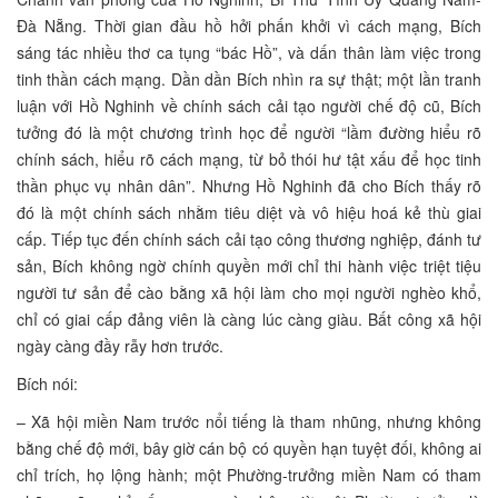
Đà Nẵng. Thời gian đầu hồ hởi phấn khởi vì cách mạng, Bích
sáng tác nhiều thơ ca tụng “bác Hồ”, và dấn thân làm việc trong
tinh thần cách mạng. Dần dần Bích nhìn ra sự thật; một lần tranh
luận với Hồ Nghinh về chính sách cải tạo người chế độ cũ, Bích
tưởng đó là một chương trình học để người “lầm đường hiểu rõ
chính sách, hiểu rõ cách mạng, từ bỏ thói hư tật xấu để học tinh
thần phục vụ nhân dân”. Nhưng Hồ Nghinh đã cho Bích thấy rõ
đó là một chính sách nhằm tiêu diệt và vô hiệu hoá kẻ thù giai
cấp. Tiếp tục đến chính sách cải tạo công thương nghiệp, đánh tư
sản, Bích không ngờ chính quyền mới chỉ thi hành việc triệt tiệu
người tư sản để cào bằng xã hội làm cho mọi người nghèo khổ,
chỉ có giai cấp đảng viên là càng lúc càng giàu. Bất công xã hội
ngày càng đầy rẫy hơn trước.
Bích nói:
– Xã hội miền Nam trước nổi tiếng là tham nhũng, nhưng không
bằng chế độ mới, bây giờ cán bộ có quyền hạn tuyệt đối, không ai
chỉ trích, họ lộng hành; một Phường-trưởng miền Nam có tham