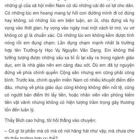
những gì của xã hội miền Nam cũ dù những cái đó có lợi cho dân.
Có những lúc em hoang mang tự hỏi con đường mình đi có đúng
hay không, có những lúc em biện luận, an ủi, chịu đựng và hy
vọng vào thời gian, hy vọng vào ngày mai một cách lơ mơ, vu vơ
không có gì là chuẩn xác. Có những lúc em không kềm được tính
nóng rồi em đụng chạm. Lần đụng chạm mạnh nhất là trường
hợp tên Trưởng-ty Học Vụ Nguyễn Văn Dạng. Em không thể
tưởng tượng được những xấu xa bỉ ổi lại xảy ra trong ngành giáo
dục, em là nhà giáo nên em càng đau xót. Dù em đã tự nguyện
đứng về phía chính quyển Cộng sản nhưng em cũng phải công
bình. Trước kia, chính quyền miền Nam có nhiều khuyết điểm đến
đâu, nhưng về phía giáo dục cũng không không đến nổi tệ, cũng
có người bán điểm thi lấy tiền, hoặc nhân viên văn phòng kiếm
tiền vặt vãnh nhưng không có hiện tượng trầm trọng gây thương
tổn đến luân lý.
Thấy Bích cao hứng, tôi hỏi thẳng vào chuyện:
– Có gì bi phẫn mà cô mà cô nói hăng hái như vậy, mà chưa cho
tôi thấy trường hợp cụ thể?