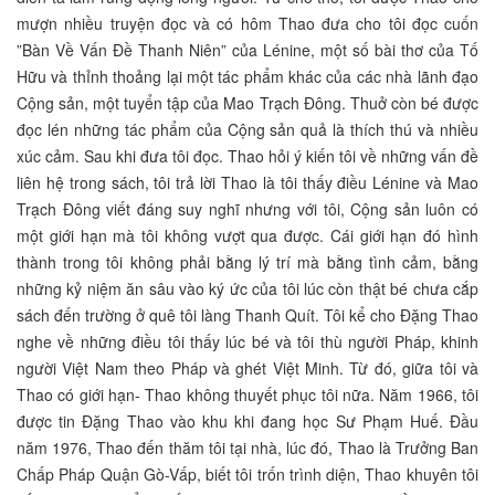
mượn nhiều truyện đọc và có hôm Thao đưa cho tôi đọc cuốn
”Bàn Về Vấn Đề Thanh Niên” của Lénine, một số bài thơ của Tố
Hữu và thỉnh thoảng lại một tác phẩm khác của các nhà lãnh đạo
Cộng sản, một tuyển tập của Mao Trạch Đông. Thuở còn bé được
đọc lén những tác phẩm của Cộng sản quả là thích thú và nhiều
xúc cảm. Sau khi đưa tôi đọc. Thao hỏi ý kiến tôi về những vấn đề
liên hệ trong sách, tôi trả lời Thao là tôi thấy điều Lénine và Mao
Trạch Đông viết đáng suy nghĩ nhưng với tôi, Cộng sản luôn có
một giới hạn mà tôi không vượt qua được. Cái giới hạn đó hình
thành trong tôi không phải bằng lý trí mà bằng tình cảm, bằng
những kỷ niệm ăn sâu vào ký ức của tôi lúc còn thật bé chưa cắp
sách đến trường ở quê tôi làng Thanh Quít. Tôi kể cho Đặng Thao
nghe về những điều tôi thấy lúc bé và tôi thù người Pháp, khinh
người Việt Nam theo Pháp và ghét Việt Minh. Từ đó, giữa tôi và
Thao có giới hạn- Thao không thuyết phục tôi nữa. Năm 1966, tôi
được tin Đặng Thao vào khu khi đang học Sư Phạm Huế. Đầu
năm 1976, Thao đến thăm tôi tại nhà, lúc đó, Thao là Trưởng Ban
Chấp Pháp Quận Gò-Vấp, biết tôi trốn trình diện, Thao khuyên tôi