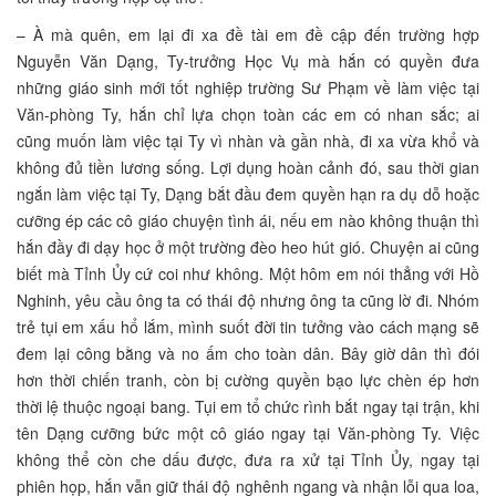
– À mà quên, em lại đi xa đề tài em đề cập đến trường hợp
Nguyễn Văn Dạng, Ty-trưởng Học Vụ mà hắn có quyền đưa
những giáo sinh mới tốt nghiệp trường Sư Phạm về làm việc tại
Văn-phòng Ty, hắn chỉ lựa chọn toàn các em có nhan sắc; ai
cũng muốn làm việc tại Ty vì nhàn và gần nhà, đi xa vừa khổ và
không đủ tiền lương sống. Lợi dụng hoàn cảnh đó, sau thời gian
ngắn làm việc tại Ty, Dạng bắt đầu đem quyền hạn ra dụ dỗ hoặc
cưỡng ép các cô giáo chuyện tình ái, nếu em nào không thuận thì
hắn đầy đi dạy học ở một trường đèo heo hút gió. Chuyện ai cũng
biết mà Tỉnh Ủy cứ coi như không. Một hôm em nói thẳng với Hồ
Nghinh, yêu cầu ông ta có thái độ nhưng ông ta cũng lờ đi. Nhóm
trẻ tụi em xấu hổ lắm, mình suốt đời tin tưởng vào cách mạng sẽ
đem lại công bằng và no ấm cho toàn dân. Bây giờ dân thì đói
hơn thời chiến tranh, còn bị cường quyền bạo lực chèn ép hơn
thời lệ thuộc ngoại bang. Tụi em tổ chức rình bắt ngay tại trận, khi
tên Dạng cưỡng bức một cô giáo ngay tại Văn-phòng Ty. Việc
không thể còn che dấu được, đưa ra xử tại Tỉnh Ủy, ngay tại
phiên họp, hắn vẫn giữ thái độ nghênh ngang và nhận lỗi qua loa,