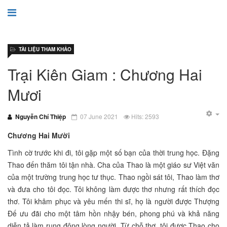
TÀI LIỆU THAM KHẢO
Trại Kiên Giam : Chương Hai
Mươi
Nguyễn Chí Thiệp
07 June 2021
Hits: 2593
Chương Hai Mười
Tình cờ trước khi đi, tôi gặp một số bạn của thời trung học. Đặng
Thao đến thăm tôi tận nhà. Cha của Thao là một giáo sư Việt văn
của một trường trung học tư thục. Thao ngồi sát tôi, Thao làm thơ
và đưa cho tôi đọc. Tôi không làm được thơ nhưng rất thích đọc
thơ. Tôi khâm phục và yêu mến thi sĩ, họ là người được Thượng
Đế ưu đãi cho một tâm hồn nhậy bén, phong phú và khả năng
diễn tả làm rung động lòng người. Từ chỗ thơ, tôi được Thao cho