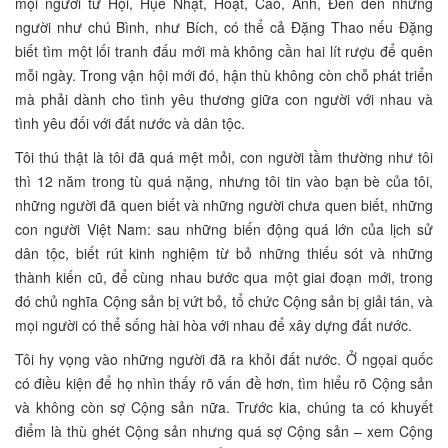
mọi người từ Hội, Hụê Nhật, Hoạt, Cao, Ánh, Đèn đến những
người như chú Bình, như Bích, có thể cả Đặng Thao nếu Đặng
biết tìm một lối tranh đấu mới mà không cần hai lít rượu để quên
mỗi ngày. Trong vận hội mới đó, hận thù không còn chỗ phát triển
mà phải dành cho tình yêu thương giữa con người với nhau và
tình yêu đối với đất nước và dân tộc.
Tôi thú thật là tôi đã quá mệt mỏi, con người tầm thường như tôi
thì 12 năm trong tù quá nặng, nhưng tôi tin vào bạn bè của tôi,
những người đã quen biết và những người chưa quen biết, những
con người Việt Nam: sau những biến động quá lớn của lịch sử
dân tộc, biết rút kinh nghiệm từ bỏ những thiếu sót và những
thành kiến cũ, để cùng nhau bước qua một giai đoạn mới, trong
đó chủ nghĩa Cộng sản bị vứt bỏ, tổ chức Cộng sản bị giải tán, và
mọi người có thể sống hài hòa với nhau để xây dựng đất nước.
Tôi hy vọng vào những người đã ra khỏi đất nước. Ở ngọai quốc
có điều kiện để họ nhìn thấy rõ vấn đề hơn, tìm hiểu rõ Cộng sản
và không còn sợ Cộng sản nữa. Trước kia, chúng ta có khuyết
điểm là thù ghét Cộng sản nhưng quá sợ Cộng sản – xem Cộng