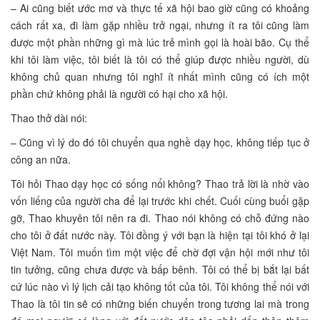
– Ai cũng biết ước mơ và thực tế xã hội bao giờ cũng có khoảng
cách rất xa, đi làm gặp nhiều trở ngại, nhưng ít ra tôi cũng làm
được một phần những gì mà lúc trẻ mình gọi là hoài bão. Cụ thể
khi tôi làm việc, tôi biết là tôi có thể giúp được nhiều người, dù
không chủ quan nhưng tôi nghĩ ít nhất mình cũng có ích một
phần chứ không phải là người có hại cho xã hội.
Thao thở dài nói:
– Cũng vì lý do đó tôi chuyển qua nghề dạy học, không tiếp tục ở
công an nữa.
Tôi hỏi Thao dạy học có sống nổi không? Thao trả lời là nhờ vào
vốn liếng của người cha để lại trước khi chết. Cuối cùng buổi gặp
gỡ, Thao khuyên tôi nên ra đi. Thao nói không có chỗ đứng nào
cho tôi ở đất nước này. Tôi đồng ý với bạn là hiện tại tôi khó ở lại
Việt Nam. Tôi muốn tìm một việc để chờ đợi vận hội mới như tôi
tin tưởng, cũng chưa được và bấp bênh. Tôi có thể bị bắt lại bất
cứ lúc nào vì lý lịch cải tạo không tốt của tôi. Tôi không thể nói với
Thao là tôi tin sẽ có những biến chuyển trong tương lai mà trong