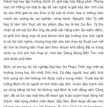
thành bại hay lập trường chính trị, giai cấp hay đảng phái. Phong
trào nói thẳng nói thật là dịp để văn nghệ sĩ giải bày tâm tình của
họ sau thời gian bị câu thúc vì kỷ luật tổ chức, hay vì miếng cơm
manh áo, tương lai, sự nghiệp, công danh. Nguyễn Văn Tý viết
bày tỏ tâm hồn thực với tác phẩm đầu tay là bài Dư Âm, Tý thú
nhận là với bài Dư Âm ông đã phải viết hằng trăm lần kiểm điểm,
tự phê tính lãng mạn đi quá khuôn khổ lập trường của một nghệ
sĩ xã hội chủ nghĩa, nhưng ông vẫn yêu bài nhạc kỹ thuật non nớt
đó hơn là những bản nhạc làm theo khuôn khổ đảng đặt ra trong
chức vụ chủ tịch hội nhạc sĩ, như bài “Dáng Đứng Bến Tre” mới
vừa được phổ biến.
Bích, cô em họ tôi, tốt nghiệp Đại Học Sư Phạm Triết, dạy triết tại
trường trung học lớn nhất tỉnh nhà. Cô đẹp người, học giỏi, tính
tình cứng cỏi nên không tìm được một ý trung nhân. Trước kia tôi
tưởng Bích chỉ là người có tinh thần cấp tiến, muốn đấu tranh cho
sự công bằng xã hội, tôi không ngờ Bích là một đảng viên Cộng
sản, đã có lúc vào mật khu để tham gia huấn luyện hoạt động nội
thành. Việt cộng chiếm miền Nam, đầu tiên, Bích được đề bạt như
Chánh văn phòng của Hồ Nghinh, Bí Thư Tỉnh Uỷ Quảng Nam-