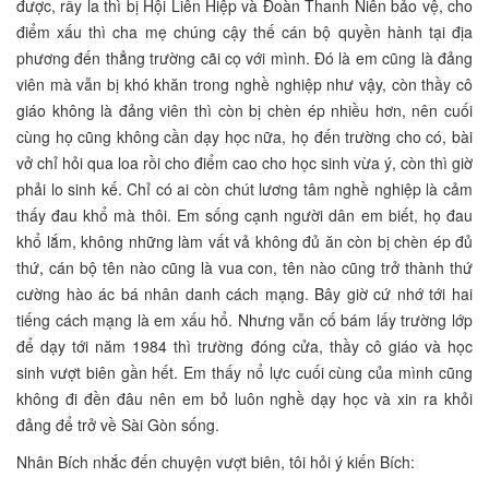
được, rầy la thì bị Hội Liên Hiệp và Đoàn Thanh Niên bảo vệ, cho
điểm xấu thì cha mẹ chúng cậy thế cán bộ quyền hành tại địa
phương đến thẳng trường cãi cọ với mình. Đó là em cũng là đảng
viên mà vẫn bị khó khăn trong nghề nghiệp như vậy, còn thầy cô
giáo không là đảng viên thì còn bị chèn ép nhiều hơn, nên cuối
cùng họ cũng không cần dạy học nữa, họ đến trường cho có, bài
vở chỉ hỏi qua loa rồi cho điểm cao cho học sinh vừa ý, còn thì giờ
phải lo sinh kế. Chỉ có ai còn chút lương tâm nghề nghiệp là cảm
thấy đau khổ mà thôi. Em sống cạnh người dân em biết, họ đau
khổ lắm, không những làm vất vả không đủ ăn còn bị chèn ép đủ
thứ, cán bộ tên nào cũng là vua con, tên nào cũng trở thành thứ
cường hào ác bá nhân danh cách mạng. Bây giờ cứ nhớ tới hai
tiếng cách mạng là em xấu hổ. Nhưng vẫn cố bám lấy trường lớp
để dạy tới năm 1984 thì trường đóng cửa, thầy cô giáo và học
sinh vượt biên gần hết. Em thấy nổ lực cuối cùng của mình cũng
không đi đền đâu nên em bỏ luôn nghề dạy học và xin ra khỏi
đảng để trở về Sài Gòn sống.
Nhân Bích nhắc đến chuyện vượt biên, tôi hỏi ý kiến Bích: