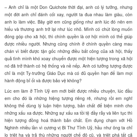
– Anh chỉ là một Don Quichote thời đại, anh có lý tưởng, nhưng
một đời anh chỉ đánh cối xay, người ta đua nhau làm giàu, còn
anh lo làm việc. Bây giờ em cũng giống như anh lúc đó nên em
hiểu và thương anh trở lại như lúc nhỏ. Mình có chút lòng muốn
đóng góp cho xã hội, thì chính quyền là cơ hội mình có thể giúp
được nhiều người. Nhưng cũng chính ở chính quyền càng mau
chán vì biết được tận gốc những điều bất công của xã hội, thấy
quả tình mình khó xoay chuyển được một hiện tượng trong xã hội
nó đã trở thành có hệ thống và nề nếp. Anh có tưởng tượng được
chỉ là một Ty-trưởng Giáo Dục mà có đủ quyền hạn để làm mọi
hành động bỉ ổi và được bảo vệ không?
Lúc em làm ở Tỉnh Uỷ em mới biết được nhiều chuyện, lúc đầu
em cho đó là những hiệng tượng riêng rẽ, nhưng rồi em nghĩ
không thể dùng lý luận hiện tượng, bản chất để biện minh cho
những xấu xa được. Những sự xấu xa tồi tệ đầy rẫy và liên tục thì
hiện tượng đồng hoá thành bản chất. Em đụng chạm với Hồ
Nghinh nhiều lần vì cương vị Bí Thư Tỉnh Uỷ, hầu như ông ta chỉ
lo triệt hạ và trả thù những người chế độ cũ, và trịệt phá tất cả