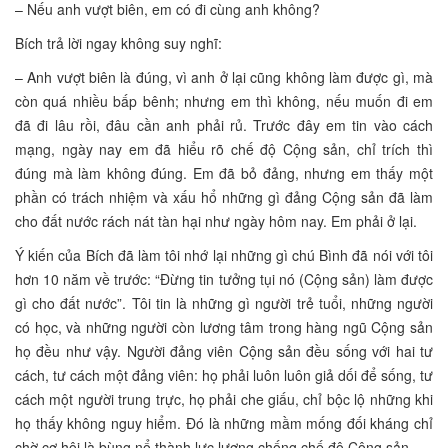
– Nếu anh vượt biên, em có đi cùng anh không?
Bích trả lời ngay không suy nghĩ:
– Anh vượt biên là đúng, vì anh ở lại cũng không làm được gì, mà
còn quá nhiều bấp bênh; nhưng em thì không, nếu muốn đi em
đã đi lâu rồi, đâu cần anh phải rủ. Trước đây em tin vào cách
mạng, ngày nay em đã hiểu rõ chế độ Cộng sản, chỉ trích thì
đúng mà làm không đúng. Em đã bỏ đảng, nhưng em thấy một
phần có trách nhiệm và xấu hổ những gì đảng Cộng sản đã làm
cho đất nước rách nát tàn hại như ngày hôm nay. Em phải ở lại.
Ý kiến của Bích đã làm tôi nhớ lại những gì chú Bình đã nói với tôi
hơn 10 năm về trước: “Đừng tin tưởng tụi nó (Cộng sản) làm được
gì cho đất nước”. Tôi tin là những gì người trẻ tuổi, những người
có học, và những người còn lương tâm trong hàng ngũ Cộng sản
họ đều như vậy. Người đảng viên Cộng sản đều sống với hai tư
cách, tư cách một đảng viên: họ phải luôn luôn giả dối để sống, tư
cách một người trung trực, họ phải che giấu, chỉ bộc lộ những khi
họ thấy không nguy hiểm. Đó là những mầm mống đối kháng chỉ
chờ cơ hội là bùng nổ thành lực lượng chống chế độ Cộng sản.