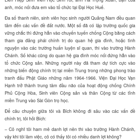
anh, móc nối đưa em vào tổ chức tại Đại Học Huế.
Đa số thanh niên, sinh viên học sinh người Quảng Nam đều quan
tâm đến các vấn đề đất nước. Một số đã có lập trường quốc gia
vững chắc thì đứng hẳn vào chuyến tuyến chống Cộng bằng cách
tham gia đảng phái chính trị do quan hệ gia đình, hoặc tình
nguyện vào các trường huấn luyện sĩ quan, thi vào trường Hành
Chánh. Số khác cũng do quan hệ gia đình móc nối đứng hẳn vào
tổ chức Cộng sản. Những người này đã tham dự tích cực vào
những biến động chính trị tại miền Trung trong những phong trào
tranh đấu Phật Giáo những năm 1964-1966. Viện Đại Học Vạn
Hạnh trở thành trung tâm đầu não của hoạt động chống Chính
Phủ Cộng Hòa, Sinh viên Cộng sản và thân Cộng từ các tỉnh
miền Trung vào Sài Gòn trọ học.
Để câu chuyện giữa tôi và Bích không đi sâu vào các vấn đề
chính trị, tôi hỏi Bích:
– Cô nghĩ tôi ham mê danh lợi nên thi vào trường Hành Chánh,
vậy khi tôi làm việc, cô có thấy tôi có nhiều danh lợi không?