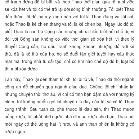
cố tránh đừng để bị bắt, và theo Thao thời gian qua rồi mọi việc
sẽ xóa hết và tôi có thể trở lại đời sống bình thường. Tôi biết Thao
đến thăm tôi để hàm ý xác nhận với tôi là Thao đúng và tôi sai,
hoặc Thao là kẻ chiến thắng và tôi là kẻ chiến bại. Ngay lúc đó tôi
biết Thao là cán bộ Cộng sản nhưng chưa hiểu biết hết chế độ vì
đối với Cộng sản không có việc thời gian sẽ xóa hết, vì theo lý
thuyết Cộng sản, họ đấu tranh không khoan nhượng đối với kẻ
thù, đã là kẻ thù của họ, họ sẽ đuổi tận giết tuyệt hay câu thúc
mãi mãi trong nhà tù cải tạo, chỉ có khi nào chế độ đó bị loại bỏ
thì mới xóa được.
Lần này, Thao lại đến thăm tôi khi tôi đi tù về, Thao đã thôi ngành
công an để chuyển qua ngành giáo dục. Chúng tôi chỉ nhắc lại
những chuyện thời thơ ấu, vì chỉ có tình bạn đậm đà với những kỷ
niệm, tôi không muốn gợi lại chuyện tù đày của tôi và có lẽ Thao
cũng tránh. Sau tuần cà phê thuốc lá đầu tiên, thì Thao muốn
uống rượu, tôi phải nhờ người nhà đi mua rượu cho bạn, Thao nói
mỗi ngày có thể uống hai lít rượu và anh than phiền là không có
rượu ngon.