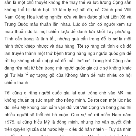
sản là một chủ thuyết không thể thay thế và lực lượng Cộng sản
không thể bị đánh bại. Từ tâm lý sợ hãi đó, cả Chính phủ Việt
Nam Cộng Hòa không nghiên cứu và làm được gì khi Liên Xô và
Trung Quốc mâu thuẫn lẫn nhau. Lúc đó còn có người xem sự
mâu thuẫn đó là một chiến lược để đánh lừa khối Tây phương.
Tính cẩn trọng là tính tốt, nhưng quá cẩn trọng để lo sợ là một
hình thức khiếp nhược và đầu hàng. Tôi sợ rằng cái tính e dè đó
lan truyền thành một thứ bệnh trong hàng ngũ người quốc gia để
rồi họ không chuẩn bị gì cả để mất thời cơ. Trong khi Cộng sản
đang rữa nát từ bên trong mà người quốc gia cứ e sợ không khác
gì Tư Mã Ý sợ tượng gỗ của Khổng Minh để mất nhiều cơ hội
chiếm thành .
Tôi cũng e rằng người quốc gia lại quá trông chờ vào Mỹ mà
không chuẩn bị sức mạnh cho riêng mình. Để rồi đến một lúc nào
đó, nếu Mỹ không còn cấm vận đối với Việt Cộng và bang giao thì
nhiều người sẽ thối chí bỏ cuộc. Qua sự bỏ rơi miền Nam năm
1975, ai cũng hiểu Mỹ là đồng minh, nhưng họ vẫn quyết định
trên quyền lợi của đất nước Mỹ – điều đó hẳn nhiên – Tuy đã nhìn