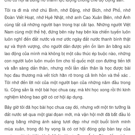
Tôi ra đi mà nhớ chú Bình, nhớ Đặng, nhớ Bích, nhớ Phố, nhớ
Đoàn Viết Hoạt, nhớ Hụê Nhật, nhớ anh Cao Xuân Biên, nhớ Ánh
cùng tất cả những người bạn trong trại cải tạo. Những người Việt
Nam cùng một thế hệ, đứng bên này hay bên kia chiến tuyến luôn
luôn nghĩ đến đất nước và mơ ước ngày đất nước thanh bình thật
sự và thịnh vượng, cho người dân được yên ổn làm ăn bằng sức
lao động của mình mà không bị một câu thúc ép buộc nào, những
con người luôn luôn muốn tìm cho tổ quốc một con đường tiến tới
và sẵn sàng dấn thân, nhưng mỗi lần dấn thân là học được bài
học đau thương mà vết tích hằn rõ trong cả linh hồn và thể xác .
Tôi nhớ đến lời nói của một người bạn của những năm đầu trong
tù. Cộng sản là một bài học chua cay, mà khi học xong rồi thì kinh
nghiệm không bao giờ có cơ hội áp dụng.
Bây giờ tôi đã học bài học chua cay đó, nhưng với một tin tưởng là
đất nước sẽ qua một giai đọan mới, mà vận hội mới đã bắt đầu ló
dạng bằng những ánh sáng tươi đẹp như một buổi bình minh
mùa xuân, trong đó hy vọng là có cơ hội đóng góp bàn tay của