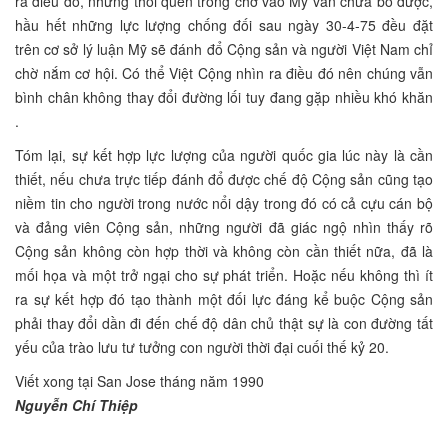
ra điều đó, nhưng thói quen trông chờ vào Mỹ vẫn chưa bỏ được,
hầu hết những lực lượng chống đối sau ngày 30-4-75 đều đặt
trên cơ sở lý luận Mỹ sẽ đánh đổ Cộng sản và người Việt Nam chỉ
chờ nắm cơ hội. Có thể Việt Cộng nhìn ra điều đó nên chúng vẫn
bình chân không thay đổi đường lối tuy đang gặp nhiều khó khăn
.
Tóm lại, sự kết hợp lực lượng của người quốc gia lúc này là cần
thiết, nếu chưa trực tiếp đánh đổ được chế độ Cộng sản cũng tạo
niềm tin cho người trong nước nổi dậy trong đó có cả cựu cán bộ
và đảng viên Cộng sản, những người đã giác ngộ nhìn thấy rõ
Cộng sản không còn hợp thời và không còn cần thiết nữa, đã là
mối họa và một trở ngại cho sự phát triển. Hoặc nếu không thì ít
ra sự kết hợp đó tạo thành một đối lực đáng kể buộc Cộng sản
phải thay đổi dần đi đến chế độ dân chủ thật sự là con đường tất
yếu của trào lưu tư tưởng con người thời đại cuối thế kỷ 20.
Viết xong tại San Jose tháng năm 1990
Nguyễn Chí Thiệp